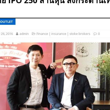
าย IPO 250 ล้านหุ้น ลงกระดานเ
 EV สองล้อที่เข้าใจผู้ใช้ไทยมากที่สุด
AUTO NEWS
มอาหารสุขภาพ “GIN-D”
EVENT SOCIAL LIFE
 OUTLET
26, 2016
admin
Finance | insurance | stoke brokers
0