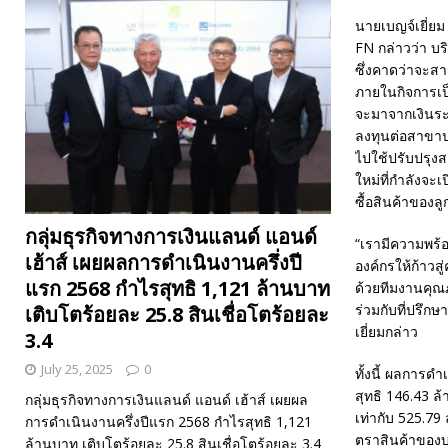
นายเบญจ์เยี่ยม
FN กล่าวว่า บร
ซึ่งคาดว่าจะสา
ภายในกิจการเป็
จะมาจากเงินระ
ลงทุนต่อสาขาปร
ไปใช้ปรับปรุงส
ใหม่ที่กำลังจ
ซื้อสินค้าของ
กลุ่มธุรกิจทางการเงินแลนด์ แอนด์
“เรามีความพร้
เฮ้าส์ เผยผลการดำเนินงานครึ่งปี
องค์กรให้ก้าว
แรก 2568 กำไรสุทธิ 1,121 ล้านบาท
ด้วยทีมงานคุณ
ร่วมกับที่ปรึก
เติบโตร้อยละ 25.8 สินเชื่อโตร้อยละ
เยี่ยมกล่าว
3.4
July 25, 2025
0
ทั้งนี้ ผลการด
สุทธิ 146.43 
กลุ่มธุรกิจทางการเงินแลนด์ แอนด์ เฮ้าส์ เผยผล
เท่ากับ 525.7
การดำเนินงานครึ่งปีแรก 2568 กำไรสุทธิ 1,121
ตราสินค้าของบ
ล้านบาท เติบโตร้อยละ 25.8 สินเชื่อโตร้อยละ 3.4