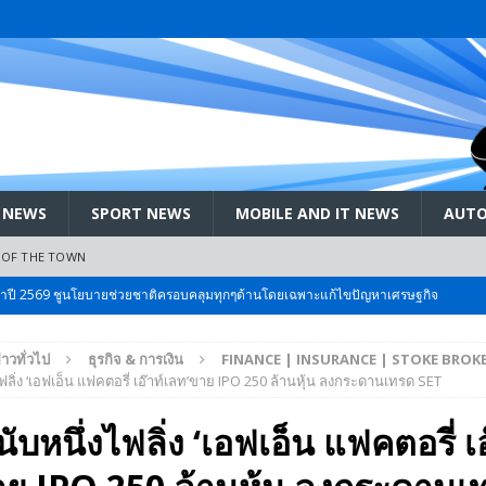
 NEWS
SPORT NEWS
MOBILE AND IT NEWS
AUTO
 OF THE TOWN
ะจำปี 2569 ชูนโยบายช่วยชาติครอบคลุมทุกๆด้านโดยเฉพาะแก้ไขปัญหาเศรษฐกิจ
่าวทั่วไป
ธุรกิจ & การเงิน
FINANCE | INSURANCE | STOKE BROK
 Bangkok International Motor 2026 ที่คนรักรถ ไม่ควรพลาด 25 มีค. – 5
ไฟลิ่ง ‘เอฟเอ็น แฟคตอรี่ เอ๊าท์เลท’ขาย IPO 250 ล้านหุ้น ลงกระดานเทรด SET
ับหนึ่งไฟลิ่ง ‘เอฟเอ็น แฟคตอรี่ เอ
ลัง สกัด!! เจาะสนามเจดีย์ใหญ่: เมื่อคะแนนนิยม ‘ส้ม’ พุ่งชนกำแพง ‘บ้านใหญ่’ ใน