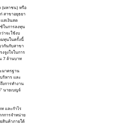
ัด (มหาชน) หรือ
แก่ สาขาอยุธยา
ระแสเงินสด
่ใช้ในการลงทุน
ว่าจะใช้งบ
ทุนในครั้งนี้
ียวกันกับสาขา
แรงจูงใจในการ
ณ 7 ล้านบาท
และมาตรฐาน
้บริหาร และ
มถึงการทำงาน
้” นายเบญจ์
นบาท และกำไร
จากการจำหน่าย
ยสินค้าภายใต้