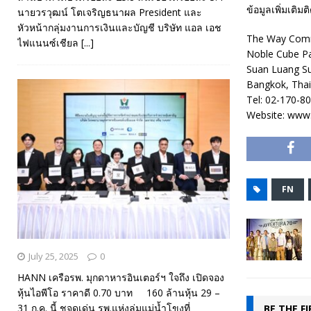
ข้อมูลเพิ่มเติมต
นายวรวุฒน์ โตเจริญธนาผล President และ
หัวหน้ากลุ่มงานการเงินและบัญชี บริษัท แอล เอช
The Way Comm
ไฟแนนซ์เชียล
[...]
Noble Cube Pa
Suan Luang Sub
Bangkok, Thai
Tel: 02-170-8
Website: www.
FN
July 25, 2025
0
HANN เครือรพ. มุกดาหารอินเตอร์ฯ ใจถึง เปิดจอง
หุ้นไอพีโอ ราคาดี 0.70 บาท 160 ล้านหุ้น 29 –
31 ก.ค. นี้ ชูจุดเด่น รพ.แห่งลุ่มแม่น้ำโขงที่
BE THE F