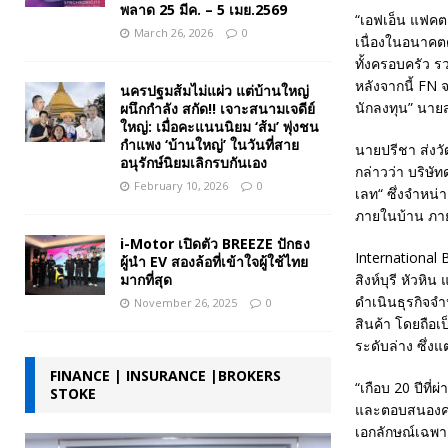
พลาด 25 มีค. – 5 เมย.2569
“เอฟเอ็น แฟคตอ
March 26, 2026
0
เนื่องในอนาคต
ทั้งครอบครัว
หลังจากนี้ FN 
นครปฐมส้มไม่แผ่ว แต่บ้านใหญ่
นักลงทุน” นายส
ผนึกกำลัง สกัด!! เจาะสนามเจดีย์
ใหญ่: เมื่อคะแนนนิยม ‘ส้ม’ พุ่งชน
กำแพง ‘บ้านใหญ่’ ในวันที่สาย
นายปรีชา ส่งว
อนุรักษ์นิยมเลิกรบกันเอง
กล่าวว่า บริษัท
February 10, 2026
0
เลท“ ซึ่งจำหน่
ภายในบ้าน ภายใ
i-Motor เปิดตัว BREEZE ปักธง
International B
ผู้นำ EV สองล้อที่เข้าใจผู้ใช้ไทย
มากที่สุด
สิงห์บุรี หัวหิ
ดำเนินธุรกิจจ
November 26, 2025
0
สินค้า โดยถือเ
ระดับล่าง ซึ่ง
FINANCE | INSURANCE |BROKERS
“เกือบ 20 ปีที
STOKE
และตอบสนองความ
เอกลักษณ์เฉพา