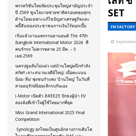
เลท’ข
พรรควิชั่นใหม่จัดประชุมใหญ่สามัญประจำ
[ November 26, 2025 ]
i-Motor เปิดตัว BREEZE ปักธงผู้นำ
SET
ปี 2569 ชูนโยบายช่วยชาติครอบคลุมทุกๆ
ด้านโดยเฉพาะแก้ไขปัญหาเศรษฐกิจและ
[ April 30, 2026 ]
จุฬาฯ เปิดตัวโครงการ ต้นแบบนวัตกรร
หนี้สินของประชาชนการเงินไร้ดอกเบี้ย
FN FACTORY
เริ่มแล้วงานมหกรรมยานยนต์ The 47th
September 
Bangkok International Motor 2026 ที่
คนรักรถ ไม่ควรพลาด 25 มีค. – 5
เมย.2569
นครปฐมส้มไม่แผ่ว แต่บ้านใหญ่ผนึกกำลัง
สกัด!! เจาะสนามเจดีย์ใหญ่: เมื่อคะแนน
นิยม ‘ส้ม’ พุ่งชนกำแพง ‘บ้านใหญ่’ ในวันที่
สายอนุรักษ์นิยมเลิกรบกันเอง
i-Motor เปิดตัว BREEZE ปักธงผู้นำ EV
สองล้อที่เข้าใจผู้ใช้ไทยมากที่สุด
Miss Grand International 2025 Final
Competition
Synology ยกไทยเป็นศูนย์กลางการเติบโต
ในอาเซียนรุกขยายโซลูชัน NAS และ