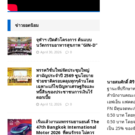
ข่าวยอดนิยม
จุฬาฯ เปิดตัวโครงการ ต้นแบบ
นวัตกรรมอาหารสุขภาพ “GIN-D”
April 30, 2026
0
พรรควิชั่นใหม่จัดประชุมใหญ่
สามัญประจำปี 2569 ชูนโยบาย
ช่วยชาติครอบคลุมทุกๆด้านโดย
นายสมศักดิ์ ศิ
เฉพาะแก้ไขปัญหาเศรษฐกิจและ
ฐานะที่ปรึกษาท
หนี้สินของประชาชนการเงินไร้
สำนักงานคณะกรร
ดอกเบี้ย
เอฟเอ็น แฟคตอรี
April 12, 2026
0
FN มีทุนจดทะเบ
0.50 บาท โดยทุ
เริ่มแล้วงานมหกรรมยานยนต์ The
0.50 บาท โดยจะ
47th Bangkok International
เป็น 25% ของจำ
Motor 2026 ที่คนรักรถ ไม่ควร