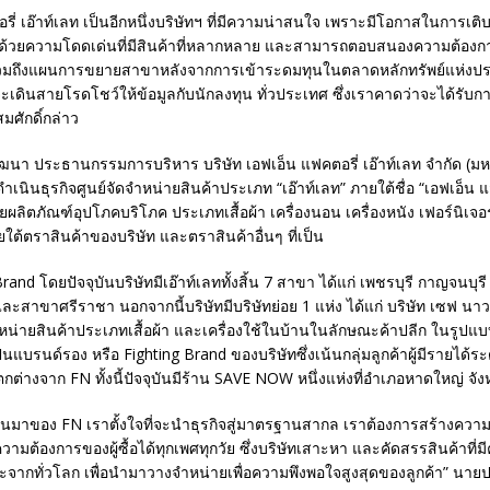
รี่ เอ๊าท์เลท เป็นอีกหนึ่งบริษัทฯ ที่มีความน่าสนใจ เพราะมีโอกาสในการเติบ
ด้วยความโดดเด่นที่มีสินค้าที่หลากหลาย และสามารถตอบสนองความต้องกา
 รวมถึงแผนการขยายสาขาหลังจากการเข้าระดมทุนในตลาดหลักทรัพย์แห่งป
จะเดินสายโรดโชว์ให้ข้อมูลกับนักลงทุน ทั่วประเทศ ซึ่งเราคาดว่าจะได้รับกา
มศักดิ์กล่าว
ัฒนา ประธานกรรมการบริหาร บริษัท เอฟเอ็น แฟคตอรี่ เอ๊าท์เลท จำกัด (ม
ดำเนินธุรกิจศูนย์จัดจำหน่ายสินค้าประเภท “เอ๊าท์เลท” ภายใต้ชื่อ “เอฟเอ็น แฟ
ายผลิตภัณฑ์อุปโภคบริโภค ประเภทเสื้อผ้า เครื่องนอน เครื่องหนัง เฟอร์นิเจ
ต้ตราสินค้าของบริษัท และตราสินค้าอื่นๆ ที่เป็น
rand โดยปัจจุบันบริษัทมีเอ๊าท์เลททั้งสิ้น 7 สาขา ได้แก่ เพชรบุรี กาญจนบุร
น และสาขาศรีราชา นอกจากนี้บริษัทมีบริษัทย่อย 1 แห่ง ได้แก่ บริษัท เซฟ นาว 
ำหน่ายสินค้าประเภทเสื้อผ้า และเครื่องใช้ในบ้านในลักษณะค้าปลีก ในรูปแ
ป็นแบรนด์รอง หรือ Fighting Brand ของบริษัทซึ่งเน้นกลุ่มลูกค้าผู้มีรายได้
แตกต่างจาก FN ทั้งนี้ปัจจุบันมีร้าน SAVE NOW หนึ่งแห่งที่อำเภอหาดใหญ่ จ
่ผ่านมาของ FN เราตั้งใจที่จะนำธุรกิจสู่มาตรฐานสากล เราต้องการสร้างค
ต้องการของผู้ซื้อได้ทุกเพศทุกวัย ซึ่งบริษัทเสาะหา และคัดสรรสินค้าที่
ะจากทั่วโลก เพื่อนำมาวางจำหน่ายเพื่อความพึงพอใจสูงสุดของลูกค้า” นายป