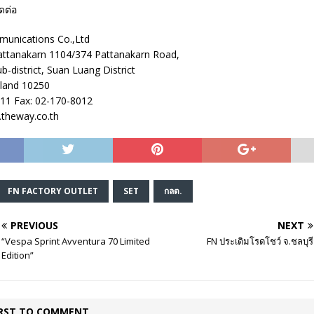
ิดต่อ
unications Co.,Ltd
ttanakarn 1104/374 Pattanakarn Road,
-district, Suan Luang District
land 10250
011 Fax: 02-170-8012
theway.co.th
FN FACTORY OUTLET
SET
กลต.
PREVIOUS
NEXT
“Vespa Sprint Avventura 70 Limited
FN ประเดิมโรดโชว์ จ.ชลบุรี
Edition”
IRST TO COMMENT