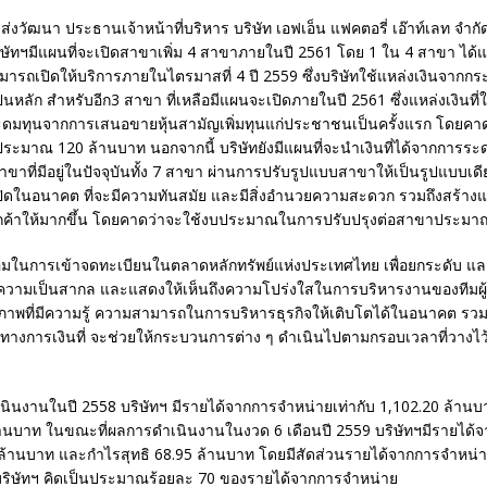
 ส่งวัฒนา ประธานเจ้าหน้าที่บริหาร บริษัท เอฟเอ็น แฟคตอรี่ เอ๊าท์เลท จำก
ิษัทฯมีแผนที่จะเปิดสาขาเพิ่ม 4 สาขาภายในปี 2561 โดย 1 ใน 4 สาขา ได้
มารถเปิดให้บริการภายในไตรมาสที่ 4 ปี 2559 ซึ่งบริษัทใช้แหล่งเงินจากก
นหลัก สำหรับอีก3 สาขา ที่เหลือมีแผนจะเปิดภายในปี 2561 ซึ่งแหล่งเงินที
ดมทุนจากการเสนอขายหุ้นสามัญเพิ่มทุนแก่ประชาชนเป็นครั้งแรก โดยคาด
ะมาณ 120 ล้านบาท นอกจากนี้ บริษัทยังมีแผนที่จะนำเงินที่ได้จากการระดม
าขาที่มีอยู่ในปัจจุบันทั้ง 7 สาขา ผ่านการปรับรูปแบบสาขาให้เป็นรูปแบบเด
ะเปิดในอนาคต ที่จะมีความทันสมัย และมีสิ่งอำนวยความสะดวก รวมถึงสร้าง
ลูกค้าให้มากขึ้น โดยคาดว่าจะใช้งบประมาณในการปรับปรุงต่อสาขาประมา
อมในการเข้าจดทะเบียนในตลาดหลักทรัพย์แห่งประเทศไทย เพื่อยกระดับ 
สู่ความเป็นสากล และแสดงให้เห็นถึงความโปร่งใสในการบริหารงานของทีมผู
ภาพที่มีความรู้ ความสามารถในการบริหารธุรกิจให้เติบโตได้ในอนาคต รว
ษาทางการเงินที่ จะช่วยให้กระบวนการต่าง ๆ ดำเนินไปตามกรอบเวลาที่วางไว
ำเนินงานในปี 2558 บริษัทฯ มีรายได้จากการจำหน่ายเท่ากับ 1,102.20 ล้า
ล้านบาท ในขณะที่ผลการดำเนินงานในงวด 6 เดือนปี 2559 บริษัทฯมีรายได้
9 ล้านบาท และกำไรสุทธิ 68.95 ล้านบาท โดยมีสัดส่วนรายได้จากการจำหน่า
ริษัทฯ คิดเป็นประมาณร้อยละ 70 ของรายได้จากการจำหน่าย