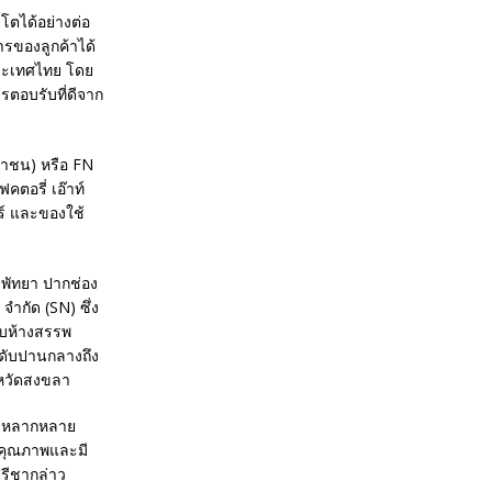
โตได้อย่างต่อ
รของลูกค้าได้
ระเทศไทย โดย
รตอบรับที่ดีจาก
หาชน) หรือ FN
คตอรี่ เอ๊าท์
อร์ และของใช้
ี พัทยา ปากช่อง
จำกัด (SN) ซึ่ง
บบห้างสรรพ
ระดับปานกลางถึง
ังหวัดสงขลา
วามหลากหลาย
มีคุณภาพและมี
รีชากล่าว