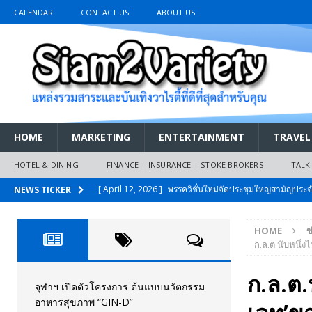
CALENDAR
CONTACT US
ABOUT US
HOME
MARKETING
ENTERTAINMENT
TRAVEL
HOTEL & DINING
FINANCE | INSURANCE | STOKE BROKERS
TALK
[ April 12, 2026 ]
พรรควิชั่นใหม่จัดประชุมใหญ่สามัญปร
NEWS TICKER
และหนี้สินของประชาชนการเงินไร้ดอกเบี้ย
PR NEWS
HOME
ข
[ March 26, 2026 ]
เริ่มแล้วงานมหกรรมยานยนต์ The 47th
ก.ล.ต.นับหนึ่ง
เมย.2569
AUTO NEWS
ก.ล.ต.น
[ February 10, 2026 ]
นครปฐมส้มไม่แผ่ว แต่บ้านใหญ่ผนึกกำ
จุฬาฯ เปิดตัวโครงการ ต้นแบบนวัตกรรม
อาหารสุขภาพ “GIN-D”
วันที่สายอนุรักษ์นิยมเลิกรบกันเอง
PR NEWS