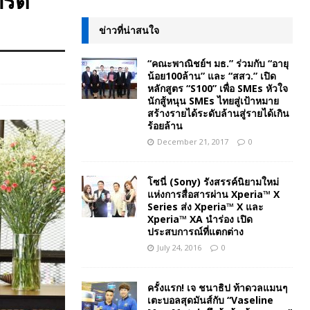
ทรด
ข่าวที่น่าสนใจ
“คณะพาณิชย์ฯ มธ.” ร่วมกับ “อายุ
น้อย100ล้าน” และ “สสว.” เปิด
หลักสูตร “S100” เพื่อ SMEs หัวใจ
นักสู้หนุน SMEs ไทยสู่เป้าหมาย
สร้างรายได้ระดับล้านสู่รายได้เกิน
ร้อยล้าน
December 21, 2017
0
โซนี่ (Sony) รังสรรค์นิยามใหม่
แห่งการสื่อสารผ่าน Xperia™ X
Series ส่ง Xperia™ X และ
Xperia™ XA นำร่อง เปิด
ประสบการณ์ที่แตกต่าง
July 24, 2016
0
ครั้งแรก! เจ ชนาธิป ท้าดวลแมนๆ
เตะบอลสุดมันส์กับ “Vaseline