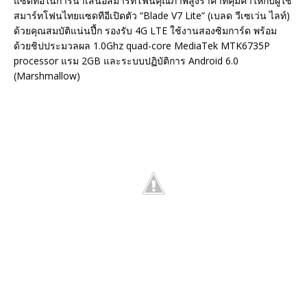
แซดทีอีในการนำเสนอสมาร์ทโฟนคุณภาพสูงราคาที่คุ้มค่าให้กับผู้ใช้
สมาร์ทโฟนไทยแซดทีอีเปิดตัว “Blade V7 Lite” (เบลด วีเซเว่น ไลท์)
ด้วยคุณสมบัติแน่นปึ้ก รองรับ 4G LTE ใช้งานสองซิมการ์ด พร้อม
ด้วยชิปประมวลผล 1.0Ghz quad-core MediaTek MTK6735P
processor แรม 2GB และระบบปฏิบัติการ Android 6.0
(Marshmallow)