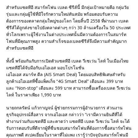
สำหรับแซดทีอี สมาร์ทโฟน เบลด ซีรีส์นี้ มีกลุ่มเป้าหมายคือ กลุ่มวัย
รุ่นและกลุ่มผู้ใช้ที่มีใจรักความใหม่ทันสมัย พร้อมตอบรับความ
ต้องการของตลาดกลุ่มใหญ่ของโลก โดยสิ้นปี 2558 ที่ผ่านมา เบลด
ซีรีส์ได้ถูกส่งขายไปยังตลาดต่างๆ กว่า 30 ล้านเครื่องใน 50 ประเทศ
ทั่วโลกเพราะผู้ใช้งานในต่างประเทศนั้นมีความต้องการในสมาร์ท
โฟนที่มีคุณภาพสูง ความสำเร็จของเบลดซีรีส์จึงมีความสำคัญมาก
สำหรับแซดทีอี
ทั้งนี้ พร้อมกันกับการเปิดตัวแซดทีอี เบลด วีเซเว่น ไลท์ ในเมืองไทย
แซดทีอีได้จับมือกับเอไอเอส มอบโปรโมชั่น
เอไอเอส สมาร์ท ดีล (AIS Smart Deal) โดยมอบสิทธิพิเศษสำหรับ
ลูกค้าเอไอเอสที่ซื้อแพ็คเก็จ “4G Smart Deal” เดือนละ 399 บาท
และ “Non-stop” เดือนละ 599 บาท สามารถซื้อเครื่องเบลด วีเซเว่น
ไลท์ ในราคาเพียง 1,990 บาท
นายถกลรัตน์ แก้วกาญจน์ ผู้ช่วยกรรมการผู้อำนวยการ ส่วนงาน
ธุรกิจอุปกรณ์สื่อสาร จากเอไอเอส กล่าวว่า “เรามีความยินดีที่ได้
ทำงานร่วมกับแซดทีอี และคาดว่า แซดทีอี เบลด วีเซเว่น ไลท์ จะได้
รับการตอบรับที่ดีจากผู้ที่ชื่นชอบสมาร์ทโฟนที่ต้องการซื้อสมาร์ทโฟน
คุณภาพดี สเปคเยี่ยมในราคาที่ไม่แพง เรารู้ว่าปัจจุบันสมาร์ทโฟนมี