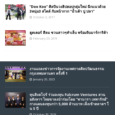
“Doo Koo” ศิลปินวงฮิปฮอปกลุ่มใหม่ ฉีกแนวด้วย
3หนุ่ม3 สไตล์ กับหน้ากาก “น้ำเต้า ปู ปลา”
October 2, 2017
ฮูตเตอร์ สีลม ชวนสาวๆทำเล็บ พร้อมจิบมาร์การิต้า
February 25, 2019
งานแถลงข่าวการจัดงานเทศกาลศิลปวัฒนธรรม
กรุงเทพมหานคร ครั้งที่ 1
January 20, 2023
ทุนสิงคโปร์ ร่วมลงทุน Fulcrum Ventures สวน
อสังหาฯ ไทยขาลงนำร่องโดย “พานารา เทพารักษ์”
กางแผนลงทุนกว่า 5,000 ล้านบาท เล็งเข้าตลาดฯ ใ
น 5 ปี
October 30, 2019