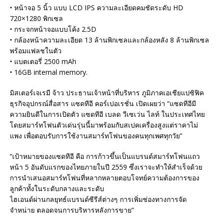
• หน้าจอ 5 นิ้ว แบบ LCD IPS ความละเอียดคมชัดระดับ HD
720×1280 พิกเซล
• กระจกหน้าจอแบบโค้ง 2.5D
• กล้องหน้าความละเอียด 13 ล้านพิกเซลและกล้องหลัง 8 ล้านพิกเซล
พร้อมแฟลชในตัว
• แบตเตอรี่ 2500 mAh
• 16GB internal memory.
มิสเตอร์เจเรมี จ้าว ประธานเจ้าหน้าที่บริหาร ภูมิภาคเอเชียแปซิฟิค
ธุรกิจอุปกรณ์สื่อสาร แซดทีอี คอร์เปอเรชั่น เปิดเผยว่า “แซดทีอีมี
ความยินดีในการเปิดตัว แซดทีอี เบลด วีเซเว่น ไลท์ ในประเทศไทย
โดยสมาร์ทโฟนตัวเด่นรุ่นนี้มาพร้อมกับสเปคเครื่องสูงแต่ราคาไม่
แพง เพื่อตอบรับการใช้งานสมาร์ทโฟนของคนทุกเพศทุกวัย”
“เป้าหมายของแซดทีอี คือ การก้าวขึ้นเป็นแบรนด์สมาร์ทโฟนแถว
หน้า 5 อันดับแรกของไทยภายในปี 2559 ซึ่งเราจะทำให้สำเร็จด้วย
การนำเสนอสมาร์ทโฟนที่หลากหลายตอบโจทย์ความต้องการของ
ลูกค้าทั้งในระดับกลางและระดับ
ไฮเอนด์ผ่านกลยุทธ์แบรนด์ซีรีส์ต่างๆ การเพิ่มช่องทางการจัด
จำหน่าย ตลอดจนการบริหารหลังการขาย”