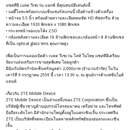
แซดทีอี เบลด วีเซเว่น แมกซ์ มีคุณสมบัติเด่นดังนี้
• บอดี้โลหะพร้อมระบบเซ็นเซอร์สแกนนิ้วมือด้านข้างตัวเครื่อง
• หน้าจอ 5.5 นิ้ว พร้อมด้วยความละเอียดคมชัด HD ทัชสกรีน ด้วย
ความละเอียด 1920 พิกเซล x 1080 พิกเซล
• กระจกหน้าจอแบบโค้ง 2.5D
• กล้องหลังความละเอียด 16 ล้านพิกเซลและกล้องหน้า 8 ล้านพิกเซล
ที่เป็น optical glass lens คุณภาพสูง
เพื่อเป็นการฉลองเปิดตัว เบลด วีเซเว่น ไลท์ ในไทย แซดทีอีเตรียม
จัดงานส่งเสริมการขายสุดพิเศษ โดยลูกค้า
มีลุ้นรับบัตรกำนัลเซ็นทรัลมูลค่า 2,000บาท (จำนวนจำกัด) ในวัน
เสาร์ที่ 9 กรกฎาคม 2559 นี้ เวลา 13.30 น. ณ ศูนย์การค้าแฟชั่นไอส์
แลนด์
เกี่ยวกับ ZTE Mobile Device
ZTE Mobile Device เป็นส่วนหนึ่งของ ZTE Corporation ซึ่งเป็น
บริษัทผู้เชี่ยวชาญด้านอุปกรณ์โทรคมนาคม เครือข่าย และโทรศัพท์
มือถือระดับโลก มีสำนักงานใหญ่ตั้งอยู่ในนครเซินเจิ้น ประเทศจีน
ZTE เป็นบริษัทที่จดทะเบียนในตลาดหลักทรัพย์ของฮ่องกงและเซิน
เจิ้น