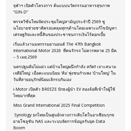
จุฬาฯ เปิดตัวโครงการ ต้นแบบนวัตกรรมอาหารสุขภาพ
“GIN-D”
พรรควิชั่นใหม่จัดประชุมใหญ่สามัญประจำปี 2569 ชู
นโยบายช่วยชาติครอบคลุมทุกๆด้านโดยเฉพาะแก้ไขปัญหา
เศรษฐกิจและหนี้สินของประชาชนการเงินไร้ดอกเบี้ย
เริ่มแล้วงานมหกรรมยานยนต์ The 47th Bangkok
International Motor 2026 ที่คนรักรถ ไม่ควรพลาด 25 มีค.
– 5 เมย.2569
นครปฐมส้มไม่แผ่ว แต่บ้านใหญ่ผนึกกำลัง สกัด!! เจาะสนาม
เจดีย์ใหญ่: เมื่อคะแนนนิยม ‘ส้ม’ พุ่งชนกำแพง ‘บ้านใหญ่’ ใน
วันที่สายอนุรักษ์นิยมเลิกรบกันเอง
i-Motor เปิดตัว BREEZE ปักธงผู้นำ EV สองล้อที่เข้าใจผู้ใช้
ไทยมากที่สุด
Miss Grand International 2025 Final Competition
Synology ยกไทยเป็นศูนย์กลางการเติบโตในอาเซียนรุกข
ยายโซลูชัน NAS และระบบจัดการข้อมูลรับยุค Data
Boom