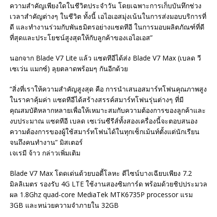
ความสำคัญเพียงใดในชีวิตประจำวัน โดยเฉพาะการเก็บบันทึกช่วง
เวลาสำคัญต่างๆ ในชีวิต ทั้งนี้ เอไอเอสมุ่งเน้นในการส่งมอบบริการที่
ดี และทำงานร่วมกับพันธมิตรอย่างแซดทีอี ในการมอบผลิตภัณฑ์ที่ดี
ที่สุดและประโยชน์สูงสุดให้กับลูกค้าของเอไอเอส”
นอกจาก Blade V7 Lite แล้ว แซดทีอีได้ส่ง Blade V7 Max (เบลด วี
เซเว่น แมกซ์) ลุยตลาดพร้อมๆ กันอีกด้วย
“สิ่งที่เราให้ความสำคัญสูงสุด คือ การนำเสนอสมาร์ทโฟนคุณภาพสูง
ในราคาคุ้มค่า แซดทีอีได้สร้างสรรค์สมาร์ทโฟนรุ่นต่างๆ ที่มี
คุณสมบัติหลากหลายเพื่อให้เหมาะสมกับความต้องการของลูกค้าและ
งบประมาณ แซดทีอี เบลด เซเว่นซีรีส์ทั้งสองเครื่องนี้จะตอบสนอง
ความต้องการของผู้ใช้สมาร์ทโฟนได้ในทุกเซ็กเม้นท์ตั้งแต่นักเรียน
จนถึงคนทำงาน” มิสเตอร์
เจเรมี จ้าว กล่าวเพิ่มเติม
Blade V7 Max โดดเด่นด้วยบอดี้โลหะ ดีไซน์บางเฉียบเพียง 7.2
มิลลิเมตร รองรับ 4G LTE ใช้งานสองซิมการ์ด พร้อมด้วยชิปประมวล
ผล 1.8Ghz quad-core MediaTek MTK6735P processor แรม
3GB และหน่วยความจำภายใน 32GB