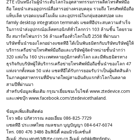
ZTE เป็นหนึ่งในผู้นำระดับโลกในอุตสาหกรรมการผลิตโทรศัพท์มือ
ถือ โดยนำเสนออุปกรณ์สื่อสารอย่างครอบคลุม รวมถึง โทรศัพท์มือถือ
แท็บเล็ต บรอดแบนด์โมเด็ม และอุปกรณ์ในกลุ่มฮอตสปอต และ
family desktop integration terminals แซดทีอีประสบความสำเร็จ
ในการนำส่งอุปกรณ์อเล็คทรอนิกส์ทั่วโลกกว่า 103 ล้านชิ้น โดยรวม
ถึง สมาร์ทโฟนกว่า 56 ล้านเครื่องทั่วโลกในปี 2558 ที่ผ่านมา
บริษัทชั้นนำของโลกอย่างแซดทีอี ได้เป็นพันธมิตรกับบริษัทบริษัทผู้ให้
บริการเครือข่ายโทรศัพท์มือถือและบริษัทผู้จัดจำหน่ายชั้นนำกว่า
320 แห่งใน 160 ประเทศหลายภูมิภาคทั่วโลก และมีพันธมิตรทาง
ธุรกิจกับบริษัทผู้ให้บริการเครือข่ายโทรศัพท์มือถือชั้นนำของโลก 47
แห่งจากทั้งหมด 50 แห่ง แซดทีอีได้รับการยอมรับว่าเป็นผู้ผลิตสินค้า
ในภาคอุตสาหกรรมที่มีขนาดใหญ่สามอันดับแรกทั่วโลกในตลาด
สามปีที่ผ่านมา
สำหรับข้อมูลเพิ่มเติม กรุณาเยี่ยมชมเว็บไซต์ www.ztedevice.com
และเฟซบุ๊ก www.facebook.com/ztedevicethailand.
ข้อมูลเพิ่มเติมติดต่อ
โจว หยิง ปภัสวรรณ ลอยเอี่ยม 086-825-7729
แซดทีอี ประเทศไทย กมลชนก บุญปัญญา 084-647-6074
โทร. 080 476 3486 อินฟินิตี้ คอมมิวนิเคชั่นส์
อีเมล์: zhou.ying63@zte.com.cn อีเมล์: prbkk@infinity-