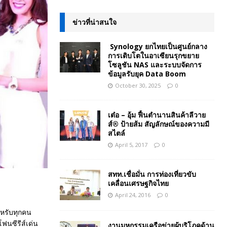
ข่าวที่น่าสนใจ
Synology ยกไทยเป็นศูนย์กลาง
การเติบโตในอาเซียนรุกขยาย
โซลูชัน NAS และระบบจัดการ
ข้อมูลรับยุค Data Boom
October 30, 2025
0
เต๋อ – อุ้ม ฟื้นตำนานสินค้าลีวาย
ส์® ป้ายส้ม สัญลักษณ์ของความมี
สไตล์
April 5, 2017
0
สทท.เชื่อมั่น การท่องเที่ยวขับ
เคลื่อนเศรษฐกิจไทย
April 24, 2016
0
ำหรับทุกคน
ฟนซีรีส์เด่น
งานมหกรรมเครือข่ายผู้บริโภคด้าน