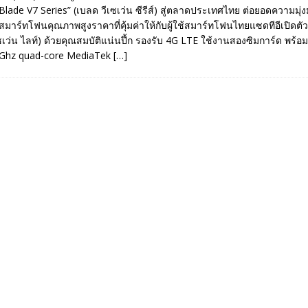
Blade V7 Series” (เบลด วีเซเว่น ซีรีส์) สู่ตลาดประเทศไทย ต่อยอดความมุ่ง
าร์ทโฟนคุณภาพสูงราคาที่คุ้มค่าให้กับผู้ใช้สมาร์ทโฟนไทยแซดทีอีเปิดตัว
เซเว่น ไลท์) ด้วยคุณสมบัติแน่นปึ้ก รองรับ 4G LTE ใช้งานสองซิมการ์ด พร้อม
Ghz quad-core MediaTek
[…]