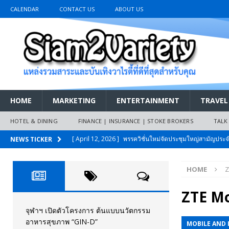
CALENDAR
CONTACT US
ABOUT US
HOME
MARKETING
ENTERTAINMENT
TRAVEL
HOTEL & DINING
FINANCE | INSURANCE | STOKE BROKERS
TALK
[ April 12, 2026 ]
พรรควิชั่นใหม่จัดประชุมใหญ่สามัญปร
NEWS TICKER
และหนี้สินของประชาชนการเงินไร้ดอกเบี้ย
PR NEWS
HOME
Z
[ March 26, 2026 ]
เริ่มแล้วงานมหกรรมยานยนต์ The 47th
เมย.2569
AUTO NEWS
ZTE Mo
[ February 10, 2026 ]
นครปฐมส้มไม่แผ่ว แต่บ้านใหญ่ผนึกกำ
จุฬาฯ เปิดตัวโครงการ ต้นแบบนวัตกรรม
อาหารสุขภาพ “GIN-D”
MOBILE AND 
วันที่สายอนุรักษ์นิยมเลิกรบกันเอง
PR NEWS