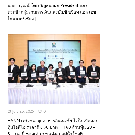
นายวรวุฒน์ โตเจริญธนาผล President และ
หัวหน้ากลุ่มงานการเงินและบัญชี บริษัท แอล เอช
ไฟแนนซ์เชียล
[...]
July 25, 2025
0
HANN เครือรพ. มุกดาหารอินเตอร์ฯ ใจถึง เปิดจอง
หุ้นไอพีโอ ราคาดี 0.70 บาท 160 ล้านหุ้น 29 –
31 ก.ค. นี้ ชูจุดเด่น รพ.แห่งลุ่มแม่น้ำโขงที่