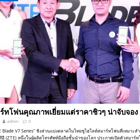
 EV สองล้อที่เข้าใจผู้ใช้ไทยมากที่สุด
AUTO NEWS
มอาหารสุขภาพ “GIN-D”
EVENT SOCIAL LIFE
์ทโฟนคุณภาพเยี่ยมแต่ราคาชิวๆ น่าจับจอง
admin
0
TE Blade V7 Series” ชิงส่วนแบ่งตลาดในไทยชูไฮไลท์สมาร์ทโฟนที่เหมาะส
ีอี (ZTE) หนึ่งในผู้ผลิตโทรศัพท์มือถือชั้นนำของโลก ประกาศเปิดตัวสมาร์ทโ