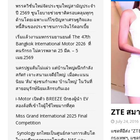
พรรควิชั่นใหม่จัดประชุมใหญ่สามัญประจำ
[ November 26, 2025 ]
i-Motor เปิดตัว BREEZE ปักธงผู้นำ
ปี 2569 ชูนโยบายช่วยชาติครอบคลุมทุกๆ
ด้านโดยเฉพาะแก้ไขปัญหาเศรษฐกิจและ
[ April 30, 2026 ]
จุฬาฯ เปิดตัวโครงการ ต้นแบบนวัตกรร
หนี้สินของประชาชนการเงินไร้ดอกเบี้ย
เริ่มแล้วงานมหกรรมยานยนต์ The 47th
Bangkok International Motor 2026 ที่
คนรักรถ ไม่ควรพลาด 25 มีค. – 5
เมย.2569
นครปฐมส้มไม่แผ่ว แต่บ้านใหญ่ผนึกกำลัง
สกัด!! เจาะสนามเจดีย์ใหญ่: เมื่อคะแนน
นิยม ‘ส้ม’ พุ่งชนกำแพง ‘บ้านใหญ่’ ในวันที่
สายอนุรักษ์นิยมเลิกรบกันเอง
i-Motor เปิดตัว BREEZE ปักธงผู้นำ EV
สองล้อที่เข้าใจผู้ใช้ไทยมากที่สุด
ZTE สมาร
Miss Grand International 2025 Final
July 24, 2016
Competition
แซดทีอีส่ง “Z
Synology ยกไทยเป็นศูนย์กลางการเติบโต
กรุงเทพฯ, แซดท
ในอาเซียนรุกขยายโซลูชัน NAS และ