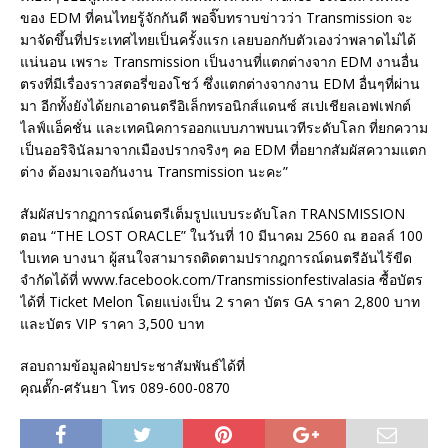
ของ EDM ที่คนไทยรู้จักกันดี พอจิ๊บทราบข่าวว่า Transmission จะ
มาจัดขึ้นที่ประเทศไทยเป็นครั้งแรก เลยบอกกับตัวเองว่าพลาดไม่ได้
แน่นอน เพราะ Transmission เป็นงานที่แตกต่างจาก EDM งานอื่น
ตรงที่มีเรื่องราวสตอรี่ของโชว์ ซึ่งแตกต่างจากงาน EDM อื่นๆที่ผ่าน
มา อีกทั้งยังได้ยกเอาดนตรีอิเล็กทรอนิกส์แดนซ์ สเปเชียลเอฟเฟกต์
ไลฟ์แอ็คชั่น และเทคนิคการออกแบบภาพบนเวทีระดับโลก ที่ยกความ
เป็นออริจินัลมาจากเมืองปรากจริงๆ คอ EDM ที่อยากสัมผัสความแตก
ต่าง ต้องมาเจอกันงาน Transmission นะคะ”
สัมผัสปรากฏการณ์ดนตรีเต็มรูปแบบระดับโลก TRANSMISSION
ตอน “THE LOST ORACLE” ในวันที่ 10 มีนาคม 2560 ณ ฮอลล์ 100
ไบเทค บางนา ผู้สนใจสามารถติดตามปรากฎการณ์ดนตรีอันไร้ขีด
จำกัดได้ที่ www.facebook.com/Transmissionfestivalasia ซื้อบัตร
ได้ที่ Ticket Melon โดยแบ่งเป็น 2 ราคา บัตร GA ราคา 2,800 บาท
และบัตร VIP ราคา 3,500 บาท
สอบถามข้อมูลฝ่ายประชาสัมพันธ์ได้ที่
คุณตั๊ก-ศรันยา โทร 089-600-0870