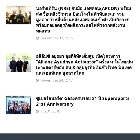
นอร์ทเทิร์น (NRE) จับมือ แอพคอน(APCON) พร้อม
ส่งเชื้อเพลิงชีวมวล ป้อนโรงไฟฟ้าทับสะแก รวม
มูลค่ากว่าหมี่นล้านหลังแอพคอนเข้าดำเนินกิจการ
พร้อมต่อยอดธุรกิจผลิตกระแสไฟฟ้าจากพลังงาน
ทดแทน
December 12, 2016
อลิอันซ์ อยุธยา ลุยดิจิทัลเต็มสูบ เปิดโครงการ
“Allianz Ayudhya Activator” ครั้งแรกในไทยบ่ม
เพาะสตาร์ทอัพ ดัน 3 กลุ่มธุรกิจ อินชัวร์เทค ฟินเทค
และเฮลท์เทค สู่ตลาดโลก
November 24, 2017
ซูเปอร์สปอร์ต’ ฉลองครบรอบ 21 ปี Supersports
21st Anniversary
July 31, 2018