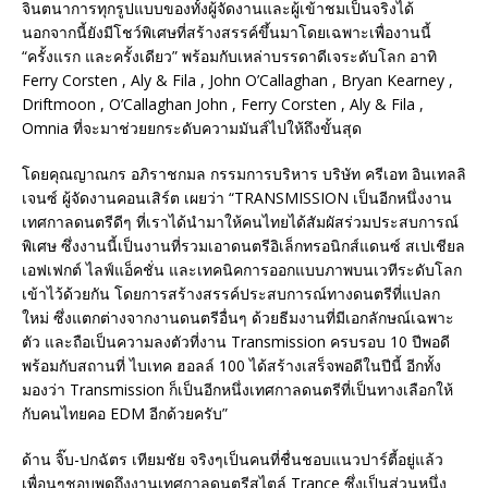
จินตนาการทุกรูปแบบของทั้งผู้จัดงานและผู้เข้าชมเป็นจริงได้
นอกจากนี้ยังมีโชว์พิเศษที่สร้างสรรค์ขึ้นมาโดยเฉพาะเพื่องานนี้
“ครั้งแรก และครั้งเดียว” พร้อมกับเหล่าบรรดาดีเจระดับโลก อาทิ
Ferry Corsten , Aly & Fila , John O’Callaghan , Bryan Kearney ,
Driftmoon , O’Callaghan John , Ferry Corsten , Aly & Fila ,
Omnia ที่จะมาช่วยยกระดับความมันส์ไปให้ถึงขั้นสุด
โดยคุณญาณกร อภิราชกมล กรรมการบริหาร บริษัท ครีเอท อินเทลลิ
เจนซ์ ผู้จัดงานคอนเสิร์ต เผยว่า “TRANSMISSION เป็นอีกหนึ่งงาน
เทศกาลดนตรีดีๆ ที่เราได้นำมาให้คนไทยได้สัมผัสร่วมประสบการณ์
พิเศษ ซึ่งงานนี้เป็นงานที่รวมเอาดนตรีอิเล็กทรอนิกส์แดนซ์ สเปเชียล
เอฟเฟกต์ ไลฟ์แอ็คชั่น และเทคนิคการออกแบบภาพบนเวทีระดับโลก
เข้าไว้ด้วยกัน โดยการสร้างสรรค์ประสบการณ์ทางดนตรีที่แปลก
ใหม่ ซึ่งแตกต่างจากงานดนตรีอื่นๆ ด้วยธีมงานที่มีเอกลักษณ์เฉพาะ
ตัว และถือเป็นความลงตัวที่งาน Transmission ครบรอบ 10 ปีพอดี
พร้อมกับสถานที่ ไบเทค ฮอลล์ 100 ได้สร้างเสร็จพอดีในปีนี้ อีกทั้ง
มองว่า Transmission ก็เป็นอีกหนึ่งเทศกาลดนตรีที่เป็นทางเลือกให้
กับคนไทยคอ EDM อีกด้วยครับ”
ด้าน จิ๊บ-ปกฉัตร เทียมชัย จริงๆเป็นคนที่ชื่นชอบแนวปาร์ตี้อยู่แล้ว
เพื่อนๆชอบพูดถึงงานเทศกาลดนตรีสไตล์ Trance ซึ่งเป็นส่วนหนึ่ง