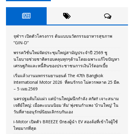
จุฬาฯ เปิดตัวโครงการ ต้นแบบนวัตกรรมอาหารสุขภาพ
“GIN-D”
พรรควิชั่นใหม่จัดประชุมใหญ่สามัญประจำปี 2569 ชู
นโยบายช่วยชาติครอบคลุมทุกๆด้านโดยเฉพาะแก้ไขปัญหา
เศรษฐกิจและหนี้สินของประชาชนการเงินไร้ดอกเบี้ย
เริ่มแล้วงานมหกรรมยานยนต์ The 47th Bangkok
International Motor 2026 ที่คนรักรถ ไม่ควรพลาด 25 มีค.
– 5 เมย.2569
นครปฐมส้มไม่แผ่ว แต่บ้านใหญ่ผนึกกำลัง สกัด!! เจาะสนาม
เจดีย์ใหญ่: เมื่อคะแนนนิยม ‘ส้ม’ พุ่งชนกำแพง ‘บ้านใหญ่’ ใน
วันที่สายอนุรักษ์นิยมเลิกรบกันเอง
i-Motor เปิดตัว BREEZE ปักธงผู้นำ EV สองล้อที่เข้าใจผู้ใช้
ไทยมากที่สุด