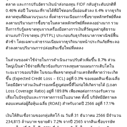
ตลาด และการปรับอัตราเงินนำส่งกองทุน FIDF กลับสู่ระดับปกติที่
0.46% ต่อปี ในขณะที่รายได้ที่มิใช่ดอกเบี้ยอ่อนตัวลง 6.4% จากธุรกิจ
ตลาดทุนที่ผันผวนรุนแรง ทั้งค่าธรรมเนียมการซื้อขายหลักทรัพย์ที่ลด
ลงตามปริมาณการซื้อขายในตลาดหลักทรัพย์ที่ลดลงอย่างมาก รวม
ถึงการรับรู้ผลขาดทุนจากเครื่องมือทางการเงินที่วัดมูลค่ายุติธรรม
ผ่านงบกำไรขาดทุน (FVTPL) ประกอบกับธุรกิจธนาคารพาณิชย์ฟื้น
ตัวช้า โดยเฉพาะค่าธรรมเนียมจากธุรกิจนายหน้าประกันภัยที่ชะลอ
ตัวลงตามปริมาณการปล่อยสินเชื่อใหม่ที่ลดลง
ในส่วนของค่าใช้จ่ายในการดำเนินงานปรับตัวเพิ่มขึ้น 8.7% ส่วน
ใหญ่เป็นค่าใช้จ่ายที่เกี่ยวข้องกับการลงทุนตามแผนการเติบโตใน
ระยะยาวของบริษัท ในขณะที่ผลขาดทุนด้านเครดิตที่คาดว่าจะเกิด
ขึ้น (Expected Credit Loss – ECL) อยู่ที่ 0.3% ของยอดสินเชื่อเฉลี่ย
โดยมีอัตราส่วนเงินสำรองหนี้สูญต่อหนี้ที่ไม่ก่อให้เกิดรายได้ (Loan
Loss Coverage Ratio) อยู่ที่ 189.8% เพียงพอต่อการรองรับความ
เสี่ยงในปัจจุบันและการคาดการณ์ในอนาคต ทั้งนี้ บริษัทมีอัตราผล
ตอบแทนต่อผู้ถือหุ้นเฉลี่ย (ROAE) สำหรับงวดปี 2566 อยู่ที่ 17.1%
เงินให้สินเชื่อรวมของกลุ่มทิสโก้ ณ วันที่ 31 ธันวาคม 2566 มีจำนวน
234,815 ล้านบาท ขยายตัว 7.2% จากปี 2565 จากสินเชื่อบรรษัท