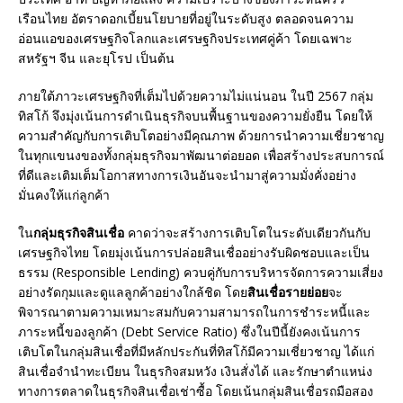
เรือนไทย อัตราดอกเบี้ยนโยบายที่อยู่ในระดับสูง ตลอดจนความ
อ่อนแอของเศรษฐกิจโลกและเศรษฐกิจประเทศคู่ค้า โดยเฉพาะ
สหรัฐฯ จีน และยุโรป เป็นต้น
ภายใต้ภาวะเศรษฐกิจที่เต็มไปด้วยความไม่แน่นอน ในปี 2567 กลุ่ม
ทิสโก้ จึงมุ่งเน้นการดำเนินธุรกิจบนพื้นฐานของความยั่งยืน โดยให้
ความสำคัญกับการเติบโตอย่างมีคุณภาพ ด้วยการนำความเชี่ยวชาญ
ในทุกแขนงของทั้งกลุ่มธุรกิจมาพัฒนาต่อยอด เพื่อสร้างประสบการณ์
ที่ดีและเติมเต็มโอกาสทางการเงินอันจะนำมาสู่ความมั่งคั่งอย่าง
มั่นคงให้แก่ลูกค้า
ใน
กลุ่มธุรกิจสินเชื่อ
คาดว่าจะสร้างการเติบโตในระดับเดียวกันกับ
เศรษฐกิจไทย โดยมุ่งเน้นการปล่อยสินเชื่ออย่างรับผิดชอบและเป็น
ธรรม (Responsible Lending) ควบคู่กับการบริหารจัดการความเสี่ยง
อย่างรัดกุมและดูแลลูกค้าอย่างใกล้ชิด โดย
สินเชื่อรายย่อย
จะ
พิจารณาตามความเหมาะสมกับความสามารถในการชำระหนี้และ
ภาระหนี้ของลูกค้า (Debt Service Ratio) ซึ่งในปีนี้ยังคงเน้นการ
เติบโตในกลุ่มสินเชื่อที่มีหลักประกันที่ทิสโก้มีความเชี่ยวชาญ ได้แก่
สินเชื่อจำนำทะเบียน ในธุรกิจสมหวัง เงินสั่งได้ และรักษาตำแหน่ง
ทางการตลาดในธุรกิจสินเชื่อเช่าซื้อ โดยเน้นกลุ่มสินเชื่อรถมือสอง