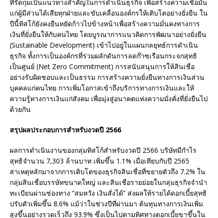
ที่รัดกุมเป็นแนวทางสำคัญในการดำเนินธุรกิจ เพื่อสร้างความเชื่อมั่น
แก่ผู้มีส่วนได้เสียทุกฝ่ายและขับเคลื่อนองค์กรให้เติบโตอย่างยั่งยืน ใน
ปีนี้ทิสโก้ยังคงยืนหยัดก้าวไปข้างหน้าเพื่อสร้างความมั่นคงทางการ
เงินที่ยั่งยืนให้กับคนไทย โดยบูรณาการแนวคิดการพัฒนาอย่างยั่งยืน
(Sustainable Development) เข้าไปอยู่ในแผนกลยุทธ์การดำเนิน
ธุรกิจ ทั้งการเป็นองค์กรที่ร่วมผลักดันการลดก๊าซเรือนกระจกสุทธิ
เป็นศูนย์ (Net Zero Commitment) การสนับสนุนการให้สินเชื่อ
อย่างรับผิดชอบและเป็นธรรม การสร้างความยั่งยืนทางการเงินส่วน
บุคคลแก่คนไทย การเพิ่มโอกาสเข้าถึงบริการทางการเงินและให้
ความรู้ทางการเงินแก่สังคม เพื่อมุ่งสู่อนาคตแห่งความมั่งคั่งที่ยั่งยืนไป
ด้วยกัน
สรุปผลประกอบการสำหรับงวดปี
2566
ผลการดำเนินงานของกลุ่มทิสโก้สำหรับงวดปี 2566 บริษัทมีกำไร
สุทธิจำนวน 7,303 ล้านบาท เพิ่มขึ้น 1.1% เมื่อเทียบกับปี 2565
สาเหตุหลักมาจากการเติบโตของธุรกิจสินเชื่อที่ขยายตัวถึง 7.2% ใน
กลุ่มสินเชื่อบรรษัทขนาดใหญ่ และสินเชื่อรายย่อยในกลุ่มธุรกิจจำนำ
ทะเบียนผ่านช่องทาง “สมหวัง เงินสั่งได้” ส่งผลให้รายได้ดอกเบี้ยสุทธิ
ปรับตัวเพิ่มขึ้น 8.6% แม้ว่าในช่วงปีที่ผ่านมา ต้นทุนทางการเงินเพิ่ม
สูงขึ้นอย่างรวดเร็วถึง 93.9% ซึ่งเป็นไปตามทิศทางดอกเบี้ยขาขึ้นใน