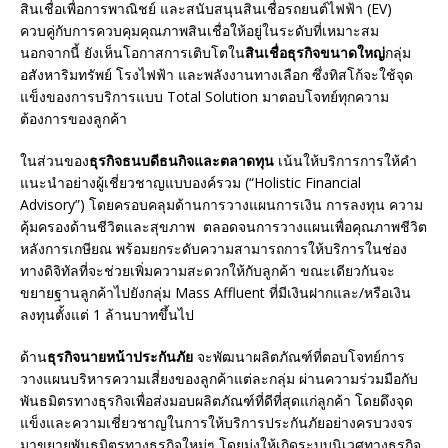
สินเชื่อเพื่อการพาณิชย์ และสนับสนุนสินเชื่อรถยนต์ไฟฟ้า (EV)
ควบคู่กับการควบคุมคุณภาพสินเชื่อให้อยู่ในระดับที่เหมาะสม
นอกจากนี้ ยังเห็นโอกาสการเติบโตใน
สินเชื่อธุรกิจขนาดใหญ่
กลุ่ม
อสังหาริมทรัพย์ โรงไฟฟ้า และพลังงานทางเลือก ซึ่งทิสโก้จะใช้จุด
แข็งของการบริการแบบ Total Solution มาตอบโจทย์ทุกความ
ต้องการของลูกค้า
ในส่วนของ
ธุรกิจธนบดีธนกิจและตลาดทุน
เน้นให้บริการการให้คำ
แนะนำอย่างผู้เชี่ยวชาญแบบองค์รวม (“Holistic Financial
Advisory”) โดยครอบคลุมด้านการวางแผนการเงิน การลงทุน ความ
คุ้มครองด้านชีวิตและสุขภาพ ตลอดจนการวางแผนเพื่อคุณภาพชีวิต
หลังการเกษียณ พร้อมยกระดับความสามารถการให้บริการในช่อง
ทางดิจิทัลที่จะช่วยเพิ่มความสะดวกให้กับลูกค้า ขณะเดียวกันจะ
ขยายฐานลูกค้าไปยังกลุ่ม Mass Affluent ที่มีเงินฝากและ/หรือเงิน
ลงทุนตั้งแต่ 1 ล้านบาทขึ้นไป
ด้าน
ธุรกิจนายหน้าประกันภัย
จะพัฒนาผลิตภัณฑ์ที่ตอบโจทย์การ
วางแผนบริหารความเสี่ยงของลูกค้าแต่ละกลุ่ม ผ่านความร่วมมือกับ
พันธมิตรทางธุรกิจเพื่อส่งมอบผลิตภัณฑ์ที่ดีที่สุดแก่ลูกค้า โดยดึงจุด
แข็งและความเชี่ยวชาญในการให้บริการประกันภัยอย่างครบวงจร
มาขยายพันธมิตรทางธุรกิจใหม่ๆ โดยมุ่งให้เกิดระบบนิเวศทางธุรกิจ