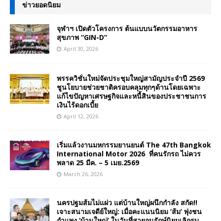
ข่าวยอดนิยม
จุฬาฯ เปิดตัวโครงการ ต้นแบบนวัตกรรมอาหาร
สุขภาพ “GIN-D”
April 30, 2026
พรรควิชั่นใหม่จัดประชุมใหญ่สามัญประจำปี 2569
ชูนโยบายช่วยชาติครอบคลุมทุกๆด้านโดยเฉพาะ
แก้ไขปัญหาเศรษฐกิจและหนี้สินของประชาชนการ
เงินไร้ดอกเบี้ย
April 12, 2026
เริ่มแล้วงานมหกรรมยานยนต์ The 47th Bangkok
International Motor 2026 ที่คนรักรถ ไม่ควร
พลาด 25 มีค. – 5 เมย.2569
March 26, 2026
นครปฐมส้มไม่แผ่ว แต่บ้านใหญ่ผนึกกำลัง สกัด!!
เจาะสนามเจดีย์ใหญ่: เมื่อคะแนนนิยม ‘ส้ม’ พุ่งชน
กำแพง ‘บ้านใหญ่’ ในวันที่สายอนุรักษ์นิยมเลิกรบ