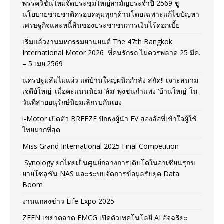
พรรควิชั่นใหม่จัดประชุมใหญ่สามัญประจำปี 2569 ชู
นโยบายช่วยชาติครอบคลุมทุกๆด้านโดยเฉพาะแก้ไขปัญหา
เศรษฐกิจและหนี้สินของประชาชนการเงินไร้ดอกเบี้ย
เริ่มแล้วงานมหกรรมยานยนต์ The 47th Bangkok
International Motor 2026 ที่คนรักรถ ไม่ควรพลาด 25 มีค.
– 5 เมย.2569
นครปฐมส้มไม่แผ่ว แต่บ้านใหญ่ผนึกกำลัง สกัด!! เจาะสนาม
เจดีย์ใหญ่: เมื่อคะแนนนิยม ‘ส้ม’ พุ่งชนกำแพง ‘บ้านใหญ่’ ใน
วันที่สายอนุรักษ์นิยมเลิกรบกันเอง
i-Motor เปิดตัว BREEZE ปักธงผู้นำ EV สองล้อที่เข้าใจผู้ใช้
ไทยมากที่สุด
Miss Grand International 2025 Final Competition
Synology ยกไทยเป็นศูนย์กลางการเติบโตในอาเซียนรุกข
ยายโซลูชัน NAS และระบบจัดการข้อมูลรับยุค Data
Boom
งานแถลงข่าว Life Expo 2025
ZEEN เขย่าตลาด FMCG เปิดตัวเทคโนโลยี AI อัจฉริยะ