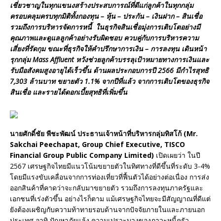
เชี่ยวชาญในทุกแขนงสร้างประสบการณ์ที่ดีแก่ลูกค้าในทุกกลุ่ม
ครอบคลุมครบทุกมิติทั้งกองทุน
–
หุ้น
–
ประกัน
–
เงินฝาก
–
สินเชื่อ
รวมถึงการบริหารจัดการหนี้
ในธุรกิจสินเชื่อมุ่งการเติบโตอย่างมี
คุณภาพและดูแลลูกค้าอย่างรับผิดชอบ
ควบคู่กับการบริหารความ
เสี่ยงที่รัดกุม
ขณะที่ธุรกิจให้คำปรึกษาการเงิน
–
การลงทุน
เดินหน้า
รุกกลุ่ม
Mass Affluent
หวังช่วยลูกค้าบรรลุเป้าหมายทางการเงินและ
รับมือสังคมสูงอายุได้เร็วขึ้น
ด้านผลประกอบการปี
2566
มีกำไรสุทธิ
7,303
ล้านบาท
ขยายตัว
1.1%
จากปีที่แล้ว
จากการเติบโตของธุรกิจ
สินเชื่อ
และรายได้ดอกเบี้ยสุทธิที่เพิ่มขึ้น
นายศักดิ์ชัย
พีชะพัฒน์
ประธานเจ้าหน้าที่บริหารกลุ่มทิสโก้
(
Mr.
Sakchai Peechapat, Group Chief Executive, TISCO
Financial Group Public Company Limited)
เปิดเผยว่า ในปี
2567 เศรษฐกิจไทยมีแนวโน้มขยายตัวในทิศทางที่ดีขึ้นที่ระดับ 3-4%
โดยมีแรงขับเคลื่อนจากการท่องเที่ยวที่ฟื้นตัวได้อย่างต่อเนื่อง การส่ง
ออกสินค้าที่คาดว่าจะกลับมาขยายตัว รวมถึงการลงทุนภาครัฐและ
เอกชนที่เร่งตัวขึ้น อย่างไรก็ตาม แม้เศรษฐกิจไทยจะมีสัญญาณที่ดีแต่
ยังต้องเผชิญกับความท้าทายรอบด้านจากปัจจัยภายในและภายนอก
ประเทศ อาทิ ปัญหาภัยแล้ง ความเปราะบางของภาวะหนี้ครัว