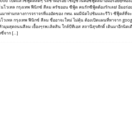
ood’ เปิดแล้วซีฟู๊ดส์สดๆ รสชาดอร่อย เชิญชวนคอซีฟู๊ดส์มาอิ่มอร่อย@ห้
โวเทล กรุงเทพ ฟีนิกซ์ สีลม ครัชออน ซีฟู้ด คนรักซีฟู้ดต้องรักเลย! อิ่มอร
่ผ่านมาท่ามกลางการจราจรที่แออัดของ กทม. ผมมีนัดไปชิมและรีวิว ซีฟู๊ดส์ที่จะ
เทล กรุงเทพ ฟีนิกซ์ สีลม ชื่ออาจะใหม่ ไม่คุ้น ต้องเปิดแผนที่หาจาก goog
วมุมสุดถนนสีลม เยื้องๆรพ.เลิดสิน ใกล้บีทีเอส สถานีสุรศักดิ์ เดินมาอีกนิดเ
กซี่จาก
[…]