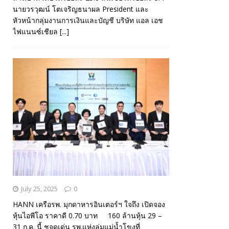
นายวรวุฒน์ โตเจริญธนาผล President และ
หัวหน้ากลุ่มงานการเงินและบัญชี บริษัท แอล เอช
ไฟแนนซ์เชียล
[...]
July 25, 2025
0
HANN เครือรพ. มุกดาหารอินเตอร์ฯ ใจถึง เปิดจอง
หุ้นไอพีโอ ราคาดี 0.70 บาท 160 ล้านหุ้น 29 –
31 ก.ค. นี้ ชูจุดเด่น รพ.แห่งลุ่มแม่น้ำโขงที่