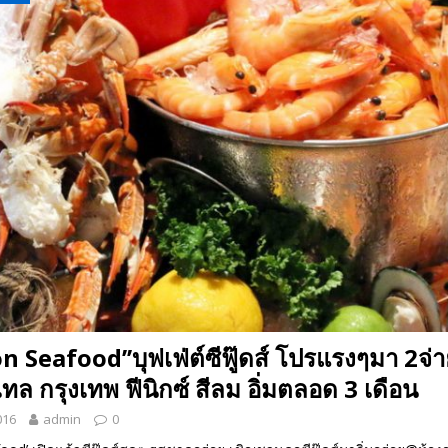
 EV สองล้อที่เข้าใจผู้ใช้ไทยมากที่สุด
AUTO NEWS
มอาหารสุขภาพ “GIN-D”
EVENT SOCIAL LIFE
n Seafood’’บุฟเฟ่ต์ซีฟู๊ดส์ โปรแรงๆมา 2จ่
ทล กรุงเทพ ฟีนิกซ์ สีลม อิ่มตลอด 3 เดือน
016
admin
0