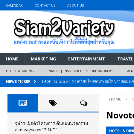
CALENDAR
CONTACT US
ABOUT US
HOME
MARKETING
ENTERTAINMENT
TRAVEL
HOTEL & DINING
FINANCE | INSURANCE | STOKE BROKERS
TALK
[ April 12, 2026 ]
พรรควิชั่นใหม่จัดประชุมใหญ่สามัญปร
NEWS TICKER
และหนี้สินของประชาชนการเงินไร้ดอกเบี้ย
PR NEWS
HOME
N
[ March 26, 2026 ]
เริ่มแล้วงานมหกรรมยานยนต์ The 47th
เมย.2569
AUTO NEWS
Novote
[ February 10, 2026 ]
นครปฐมส้มไม่แผ่ว แต่บ้านใหญ่ผนึกกำ
จุฬาฯ เปิดตัวโครงการ ต้นแบบนวัตกรรม
อาหารสุขภาพ “GIN-D”
HOTEL & DIN
วันที่สายอนุรักษ์นิยมเลิกรบกันเอง
PR NEWS