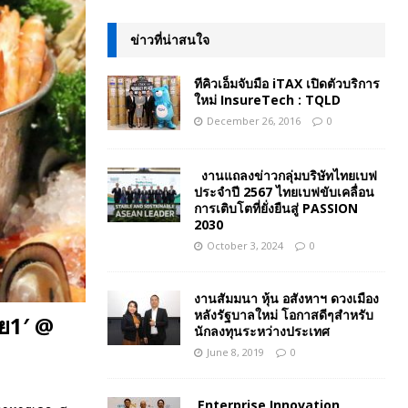
ข่าวที่น่าสนใจ
ทีคิวเอ็มจับมือ iTAX เปิดตัวบริการ
ใหม่ InsureTech : TQLD
December 26, 2016
0
งานแถลงข่าวกลุ่มบริษัทไทยเบฟ
ประจำปี 2567 ไทยเบฟขับเคลื่อน
การเติบโตที่ยั่งยืนสู่ PASSION
2030
October 3, 2024
0
งานสัมมนา หุ้น อสังหาฯ ดวงเมือง
หลังรัฐบาลใหม่ โอกาสดีๆสำหรับ
าย1′ @
นักลงทุนระหว่างประเทศ
June 8, 2019
0
Enterprise Innovation