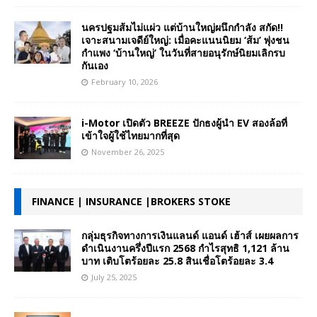
นครปฐมส้มไม่แผ่ว แต่บ้านใหญ่ผนึกกำลัง สกัด!!
เจาะสนามเจดีย์ใหญ่: เมื่อคะแนนนิยม ‘ส้ม’ พุ่งชน
กำแพง ‘บ้านใหญ่’ ในวันที่สายอนุรักษ์นิยมเลิกรบ
กันเอง
February 10, 2026
i-Motor เปิดตัว BREEZE ปักธงผู้นำ EV สองล้อที่
เข้าใจผู้ใช้ไทยมากที่สุด
November 26, 2025
FINANCE | INSURANCE |BROKERS STOKE
กลุ่มธุรกิจทางการเงินแลนด์ แอนด์ เฮ้าส์ เผยผลการ
ดำเนินงานครึ่งปีแรก 2568 กำไรสุทธิ 1,121 ล้าน
บาท เติบโตร้อยละ 25.8 สินเชื่อโตร้อยละ 3.4
July 25, 2025