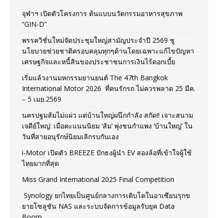
จุฬาฯ เปิดตัวโครงการ ต้นแบบนวัตกรรมอาหารสุขภาพ
“GIN-D”
พรรควิชั่นใหม่จัดประชุมใหญ่สามัญประจำปี 2569 ชู
นโยบายช่วยชาติครอบคลุมทุกๆด้านโดยเฉพาะแก้ไขปัญหา
เศรษฐกิจและหนี้สินของประชาชนการเงินไร้ดอกเบี้ย
เริ่มแล้วงานมหกรรมยานยนต์ The 47th Bangkok
International Motor 2026 ที่คนรักรถ ไม่ควรพลาด 25 มีค.
– 5 เมย.2569
นครปฐมส้มไม่แผ่ว แต่บ้านใหญ่ผนึกกำลัง สกัด!! เจาะสนาม
เจดีย์ใหญ่: เมื่อคะแนนนิยม ‘ส้ม’ พุ่งชนกำแพง ‘บ้านใหญ่’ ใน
วันที่สายอนุรักษ์นิยมเลิกรบกันเอง
i-Motor เปิดตัว BREEZE ปักธงผู้นำ EV สองล้อที่เข้าใจผู้ใช้
ไทยมากที่สุด
Miss Grand International 2025 Final Competition
Synology ยกไทยเป็นศูนย์กลางการเติบโตในอาเซียนรุกข
ยายโซลูชัน NAS และระบบจัดการข้อมูลรับยุค Data
Boom