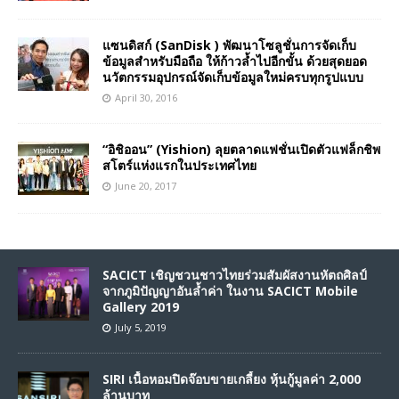
แซนดิสก์ (SanDisk ) พัฒนาโซลูชั่นการจัดเก็บ
ข้อมูลสำหรับมือถือ ให้ก้าวล้ำไปอีกขั้น ด้วยสุดยอด
นวัตกรรมอุปกรณ์จัดเก็บข้อมูลใหม่ครบทุกรูปแบบ
April 30, 2016
“อิชิออน” (Yishion) ลุยตลาดแฟชั่นเปิดตัวแฟล็กชิพ
สโตร์แห่งแรกในประเทศไทย
June 20, 2017
SACICT เชิญชวนชาวไทยร่วมสัมผัสงานหัตถศิลป์
จากภูมิปัญญาอันล้ำค่า ในงาน SACICT Mobile
Gallery 2019
July 5, 2019
SIRI เนื้อหอมปิดจ๊อบขายเกลี้ยง หุ้นกู้มูลค่า 2,000
ล้านบาท