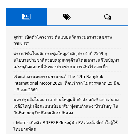
จุฬาฯ เปิดตัวโครงการ ต้นแบบนวัตกรรมอาหารสุขภาพ
“GIN-D”
พรรควิชั่นใหม่จัดประชุมใหญ่สามัญประจำปี 2569 ชู
นโยบายช่วยชาติครอบคลุมทุกๆด้านโดยเฉพาะแก้ไขปัญหา
เศรษฐกิจและหนี้สินของประชาชนการเงินไร้ดอกเบี้ย
เริ่มแล้วงานมหกรรมยานยนต์ The 47th Bangkok
International Motor 2026 ที่คนรักรถ ไม่ควรพลาด 25 มีค.
– 5 เมย.2569
นครปฐมส้มไม่แผ่ว แต่บ้านใหญ่ผนึกกำลัง สกัด!! เจาะสนาม
เจดีย์ใหญ่: เมื่อคะแนนนิยม ‘ส้ม’ พุ่งชนกำแพง ‘บ้านใหญ่’ ใน
วันที่สายอนุรักษ์นิยมเลิกรบกันเอง
i-Motor เปิดตัว BREEZE ปักธงผู้นำ EV สองล้อที่เข้าใจผู้ใช้
ไทยมากที่สุด