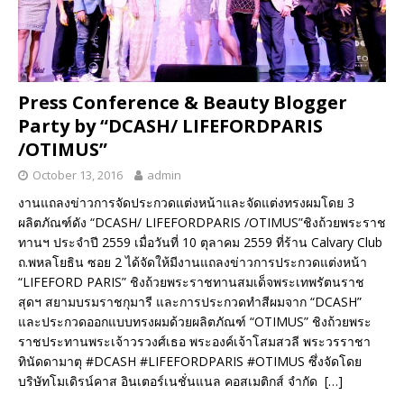
Press Conference & Beauty Blogger
Party by “DCASH/ LIFEFORDPARIS
/OTIMUS”
October 13, 2016
admin
งานแถลงข่าวการจัดประกวดแต่งหน้าและจัดแต่งทรงผมโดย 3
ผลิตภัณฑ์ดัง “DCASH/ LIFEFORDPARIS /OTIMUS”ชิงถ้วยพระราช
ทานฯ ประจำปี 2559 เมื่อวันที่ 10 ตุลาคม 2559 ที่ร้าน Calvary Club
ถ.พหลโยธิน ซอย 2 ได้จัดให้มีงานแถลงข่าวการประกวดแต่งหน้า
“LIFEFORD PARIS” ชิงถ้วยพระราชทานสมเด็จพระเทพรัตนราช
สุดฯ สยามบรมราชกุมารี และการประกวดทำสีผมจาก “DCASH”
และประกวดออกแบบทรงผมด้วยผลิตภัณฑ์ “OTIMUS” ชิงถ้วยพระ
ราชประทานพระเจ้าวรวงศ์เธอ พระองค์เจ้าโสมสวลี พระวรราชา
ทินัดดามาตุ #DCASH #LIFEFORDPARIS #OTIMUS ซึ่งจัดโดย
บริษัทโมเดิรน์คาส อินเตอร์เนชั่นแนล คอสเมติกส์ จำกัด
[…]