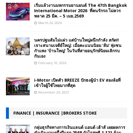
เริ่มแล้วงานมหกรรมยานยนต์ The 47th Bangkok
International Motor 2026 ที่คนรักรถ ไม่ควร
พลาด 25 มีค. – 5 เมย.2569
March 26, 2026
นครปฐมส้มไม่แผ่ว แต่บ้านใหญ่ผนึกกำลัง สกัด!!
เจาะสนามเจดีย์ใหญ่: เมื่อคะแนนนิยม ‘ส้ม’ พุ่งชน
กำแพง ‘บ้านใหญ่’ ในวันที่สายอนุรักษ์นิยมเลิกรบ
กันเอง
February 10, 2026
i-Motor เปิดตัว BREEZE ปักธงผู้นำ EV สองล้อที่
เข้าใจผู้ใช้ไทยมากที่สุด
November 26, 2025
FINANCE | INSURANCE |BROKERS STOKE
กลุ่มธุรกิจทางการเงินแลนด์ แอนด์ เฮ้าส์ เผยผลการ
ดำเนินงานครึ่งปีแรก 2568 กำไรสุทธิ 1,121 ล้าน