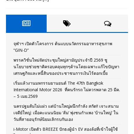
จุฬาฯ เปิดตัวโครงการ ต้นแบบนวัตกรรมอาหารสุขภาพ
“GIN-D”
พรรควิชั่นใหม่จัดประชุมใหญ่สามัญประจำปี 2569 ชู
นโยบายช่วยชาติครอบคลุมทุกๆด้านโดยเฉพาะแก้ไขปัญหา
เศรษฐกิจและหนี้สินของประชาชนการเงินไร้ดอกเบี้ย
เริ่มแล้วงานมหกรรมยานยนต์ The 47th Bangkok
International Motor 2026 ที่คนรักรถ ไม่ควรพลาด 25 มีค.
– 5 เมย.2569
นครปฐมส้มไม่แผ่ว แต่บ้านใหญ่ผนึกกำลัง สกัด!! เจาะสนาม
เจดีย์ใหญ่: เมื่อคะแนนนิยม ‘ส้ม’ พุ่งชนกำแพง ‘บ้านใหญ่’ ใน
วันที่สายอนุรักษ์นิยมเลิกรบกันเอง
i-Motor เปิดตัว BREEZE ปักธงผู้นำ EV สองล้อที่เข้าใจผู้ใช้