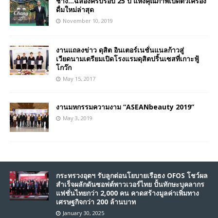
ช้าง…ฉลองครบรอบ 25 ปี แห่งคุณภาพเปิดตัวเครื่อง
ดื่มใหม่ล่าสุด
November 10, 2019
งานแถลงข่าว ดุสิต อินเตอร์เนชั่นแนลก้าวสู่
เวียดนามเตรียมเปิดโรงแรมดุสิตปริ้นเซสที่เกาะฟู้
โกว๊ก
May 15, 2017
งานมหกรรมความงาม “ASEANbeauty 2019”
May 3, 2019
กระทรวงอุตฯ รับลูกต่อนโยบายเรือธง OFOS โชว์ผล
สำเร็จผลักดันซอฟต์พาวเวอร์ไทย ปั้นทักษะบุคลากร
แฟชั่นไทยกว่า 2,000 คน คาดสร้างมูลค่าเพิ่มทาง
เศรษฐกิจกว่า 200 ล้านบาท
January 30, 2025