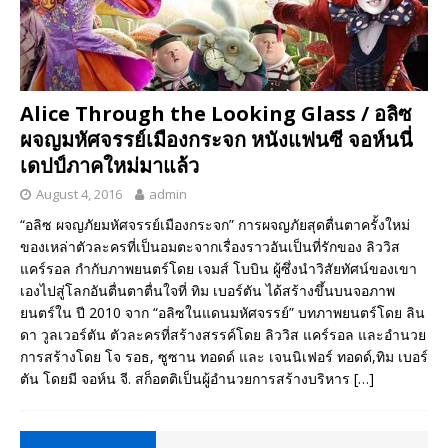
Alice Through the Looking Glass / อลิซ
ผจญมหัศจรรย์เมืองกระจก หนังแฟนซี จอห์นนี่
เดปป์ภาคใหม่มาแล้ว
August 4, 2016
admin
“อลิซ ผจญภัยมหัศจรรย์เมืองกระจก” การผจญภัยสุดตื่นตาครั้งใหม่
ของเหล่าตัวละครที่เป็นอมตะจากเรื่องราวอันเป็นที่รักของ ลิววิส
แคร์รอล กำกับภาพยนตร์โดย เจมส์ โบบิน ผู้ซึ่งนำวิสัยทัศน์ของเขา
เองไปสู่โลกอันตื่นตาตื่นใจที่ ทิม เบอร์ตัน ได้สร้างขึ้นบนจอภาพ
ยนตร์ใน ปี 2010 จาก “อลิซในแดนมหัศจรรย์” บทภาพยนตร์โดย ลิน
ดา วูลเวอร์ตัน ตัวละครที่สร้างสรรค์โดย ลิววิส แคร์รอล และอำนวย
การสร้างโดย โจ รอธ, ซูซาน ทอดด์ และ เจนนิเฟอร์ ทอดด์,ทิม เบอร์
ตัน โดยมี จอห์น จี. สก็อตติเป็นผู้อำนวยการสร้างบริหาร
[…]