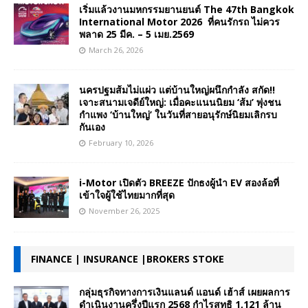
เริ่มแล้วงานมหกรรมยานยนต์ The 47th Bangkok
International Motor 2026 ที่คนรักรถ ไม่ควร
พลาด 25 มีค. – 5 เมย.2569
March 26, 2026
นครปฐมส้มไม่แผ่ว แต่บ้านใหญ่ผนึกกำลัง สกัด!!
เจาะสนามเจดีย์ใหญ่: เมื่อคะแนนนิยม ‘ส้ม’ พุ่งชน
กำแพง ‘บ้านใหญ่’ ในวันที่สายอนุรักษ์นิยมเลิกรบ
กันเอง
February 10, 2026
i-Motor เปิดตัว BREEZE ปักธงผู้นำ EV สองล้อที่
เข้าใจผู้ใช้ไทยมากที่สุด
November 26, 2025
FINANCE | INSURANCE |BROKERS STOKE
กลุ่มธุรกิจทางการเงินแลนด์ แอนด์ เฮ้าส์ เผยผลการ
ดำเนินงานครึ่งปีแรก 2568 กำไรสุทธิ 1,121 ล้าน