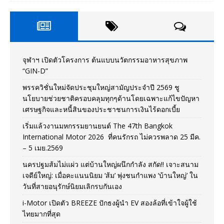
จุฬาฯ เปิดตัวโครงการ ต้นแบบนวัตกรรมอาหารสุขภาพ
“GIN-D”
พรรควิชั่นใหม่จัดประชุมใหญ่สามัญประจำปี 2569 ชู
นโยบายช่วยชาติครอบคลุมทุกๆด้านโดยเฉพาะแก้ไขปัญหา
เศรษฐกิจและหนี้สินของประชาชนการเงินไร้ดอกเบี้ย
เริ่มแล้วงานมหกรรมยานยนต์ The 47th Bangkok
International Motor 2026 ที่คนรักรถ ไม่ควรพลาด 25 มีค.
– 5 เมย.2569
นครปฐมส้มไม่แผ่ว แต่บ้านใหญ่ผนึกกำลัง สกัด!! เจาะสนาม
เจดีย์ใหญ่: เมื่อคะแนนนิยม ‘ส้ม’ พุ่งชนกำแพง ‘บ้านใหญ่’ ใน
วันที่สายอนุรักษ์นิยมเลิกรบกันเอง
i-Motor เปิดตัว BREEZE ปักธงผู้นำ EV สองล้อที่เข้าใจผู้ใช้
ไทยมากที่สุด