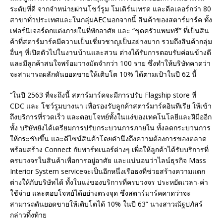
ระดับที่ดี จากจำหน่ายผ่านโชว์รูม โมเดิร์นเทรด และดีลเลอร์กว่า 80
สาขาทั่วประเทศและในกลุ่มAECนอกจากนี้ สินค้าของสตาร์มาร์ค ทั้ง
เฟอร์นิเจอร์ตกแต่งภายในที่พักอาศัย และ “ชุดครัวแพนทรี” ที่เป็นสิน
ค้าที่สตาร์มาร์คมีความเป็นเชี่ยวชาญเป็นอย่างมาก รวมถึงสินค้ากลุ่ม
อื่นๆ ที่เปิดตัวไปในงานบ้านและสวน ต่างได้รับการตอบรับค่อนข้างดี
และมีลูกค้าสนใจพร้อมวางมัดจำกว่า 100 ราย ซึ่งทำให้บริษัทคาดว่า
จะสามารถผลักดันยอดขายให้เติบโต 10% ได้ตามเป้าในปี 62 นี้
“ในปี 2563 ที่จะถึงนี้ สตาร์มาร์คจะมีการปรับ Flagship store ที่
CDC และ โชว์รูมบางนา เพื่อรองรับลูกค้าสตาร์มาร์คอินทีเรีย ให้เข้า
ถึงบริการที่รวดเร็ว และตอบโจทย์ทั้งในแง่ของเทคโนโลยีและฝีมืออีก
ทั้ง บริษัทยังได้เตรียมการปรับกระบวนการภายใน ทั้งลดกระบวนการ
ให้กระชับขึ้น และดีไซน์สินค้าโดยคำนึงถึงความต้องการของตลาด
พร้อมสร้าง Connect กับพาร์ทเนอร์ต่างๆ เพื่อให้ลูกค้าได้รับบริการที่
ครบวงจรในสินค้าเพื่อการอยู่อาศัย และแน่นอนว่าไลน์ธุรกิจ Mass
Interior System serviceจะเป็นอีกหนึ่งเรือธงที่ช่วยสร้างความแตก
ต่างให้กับบริษัทได้ ทั้งในแง่ของบริการที่ครบวงจร ประหยัดเวลา-ค่า
ใช้จ่าย และตอบโจทย์ได้อย่างตรงจุด ซึ่งสตาร์มาร์คคาดว่าจะ
สามารถดันยอดขายให้เติบโตได้ 10% ในปี 63” นางสาวณัฐปภัสร์
กล่าวทิ้งท้าย