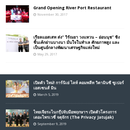
Grand Opening River Port Restaurant
November 30, 2017
เรียลแอสเสท ส่ง“ วิรัณยา วงแหวน – อ่อนนุช” ชิง
ชิ้นเค้กย่านบางนา มั่นใจในทำเล ศักยภาพสูง และ
เป็นศูนย์กลางพัฒนาเศรษฐกิจแห่งใหม่
May 29, 2017
เปิดตัว ใหม่! การ์นิเย่ ไลท์ คอมพลีท วิตามินซี ซูเปอร์
เอสเซนส์ มิน
March 5, 2019
ไทยเจียระไนกรุ๊ปจับมือพฤกษาฯ เปิดตัวโครงการ
เดอะไพรเวซี่ จตุจักร (The Privacy Jatujak)
September 9, 2019