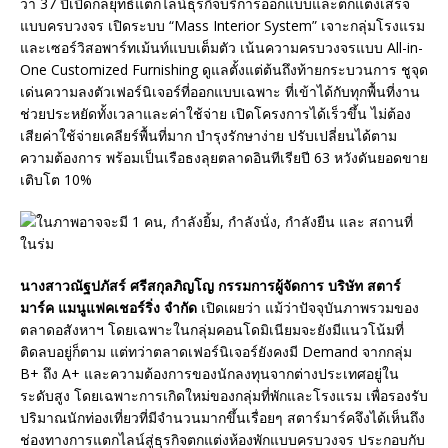
ว่า 37 ปีเปิดกลยุทธ์แตกไลน์ธุรกิจบริการออกแบบและตกแต่งเสร็จ
แบบครบวงจร เปิดระบบ “Mass Interior System” เจาะกลุ่มโรงแรม
และเซอร์วิสอพาร์ทเม้นท์แบบเต็มตัว เน้นความครบวงจรแบบ All-in-
One Customized Furnishing ดูแลตั้งแต่ต้นถึงท้ายกระบวนการ ชูจุด
เด่นความลงตัวเฟอร์นิเจอร์ที่ออกแบบเฉพาะ ที่เข้าได้กับทุกพื้นที่งาน
ช่วยประหยัดทั้งเวลาและค่าใช้จ่าย เปิดโครงการได้เร็วขึ้น ไม่ต้อง
เสียค่าใช้จ่ายเคลียร์พื้นที่มาก บำรุงรักษาง่าย ปรับเปลี่ยนได้ตาม
ความต้องการ พร้อมเป็นเรือธงลุยตลาดอินทีเรียปี 63 หวังดันยอดขาย
เติบโต 10%
นางสาวณัฐปภัสร์ ศรีสกุลภิญโญ กรรมการผู้จัดการ บริษัท สตาร์
มาร์ค แมนูแฟคเชอร์ริ่ง จำกัด
เปิดเผยว่า แม้ว่าปัจจุบันภาพรวมของ
ตลาดอสังหาฯ โดยเฉพาะในกลุ่มคอนโดมิเนียมจะยังมีแนวโน้มที่
ติดลบอยู่ก็ตาม แต่ทว่าตลาดเฟอร์นิเจอร์ยังคงมี Demand จากกลุ่ม
B+ ถึง A+ และความต้องการของนักลงทุนจากต่างประเทศอยู่ใน
ระดับสูง โดยเฉพาะการเกิดใหม่ของกลุ่มที่พักและโรงแรม เพื่อรองรับ
ปริมาณนักท่องเที่ยวที่มีจำนวนมากขึ้นเรื่อยๆ สตาร์มาร์คจึงได้เห็นถึง
ช่องทางการแตกไลน์สู่ธุรกิจตกแต่งห้องพักแบบครบวงจร ประกอบกับ