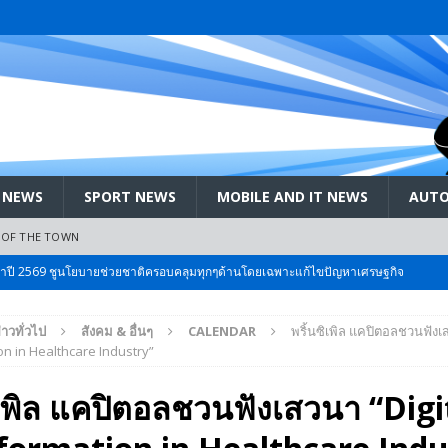
 NEWS
SPORT NEWS
MOBILE AND IT NEWS
AUTO
 OF THE TOWN
ะจำปี 2569 ชูนโยบายช่วยชาติครอบคลุมทุกๆด้านโดยเฉพาะแก้ไขปัญหาเศรษฐกิจ
่าวทั่วไป
สังคม & อื่นๆ
CALENDAR
พริ้นซิเพิล แคปิตอลชวนฟังเส
 Bangkok International Motor 2026 ที่คนรักรถ ไม่ควรพลาด 25 มีค. – 5
n in Healthcare Industry”
ิเพิล แคปิตอลชวนฟังเสวนา “Digi
ลัง สกัด!! เจาะสนามเจดีย์ใหญ่: เมื่อคะแนนนิยม ‘ส้ม’ พุ่งชนกำแพง ‘บ้านใหญ่’ ใน