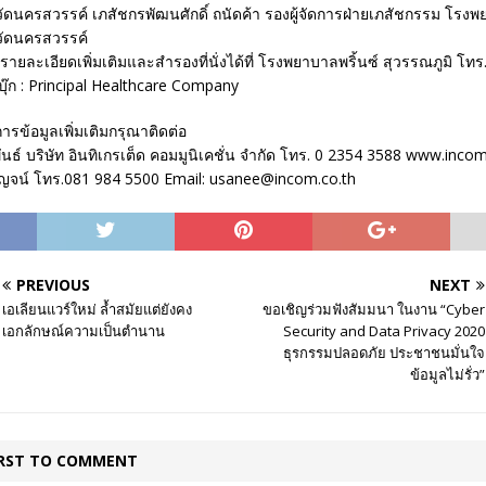
ัดนครสวรรค์ เภสัชกรพัฒนศักดิ์ ถนัดค้า รองผู้จัดการฝ่ายเภสัชกรรม โรงพ
วัดนครสวรรค์
ายละเอียดเพิ่มเติมและสำรองที่นั่งได้ที่ โรงพยาบาลพริ้นซ์ สุวรรณภูมิ โทร
บุ๊ก : Principal Healthcare Company
ารข้อมูลเพิ่มเติมกรุณาติดต่อ
นธ์ บริษัท อินทิเกรเต็ด คอมมูนิเคชั่น จำกัด โทร. 0 2354 3588 www.incom
าญจน์ โทร.081 984 5500 Email: usanee@incom.co.th
PREVIOUS
NEXT
เอเลียนแวร์ใหม่ ล้ำสมัยแต่ยังคง
ขอเชิญร่วมฟังสัมมนา ในงาน “Cyber
เอกลักษณ์ความเป็นตำนาน
Security and Data Privacy 2020
ธุรกรรมปลอดภัย ประชาชนมั่นใจ
ข้อมูลไม่รั่ว”
IRST TO COMMENT