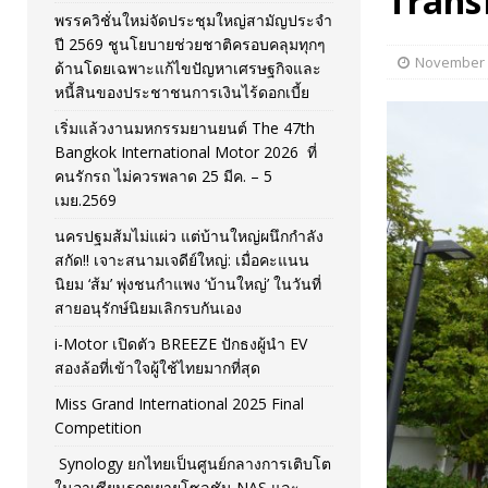
Trans
พรรควิชั่นใหม่จัดประชุมใหญ่สามัญประจำ
[ November 26, 2025 ]
i-Motor เปิดตัว BREEZE ปักธงผู้นำ
ปี 2569 ชูนโยบายช่วยชาติครอบคลุมทุกๆ
November 
ด้านโดยเฉพาะแก้ไขปัญหาเศรษฐกิจและ
[ April 30, 2026 ]
จุฬาฯ เปิดตัวโครงการ ต้นแบบนวัตกรร
หนี้สินของประชาชนการเงินไร้ดอกเบี้ย
เริ่มแล้วงานมหกรรมยานยนต์ The 47th
Bangkok International Motor 2026 ที่
คนรักรถ ไม่ควรพลาด 25 มีค. – 5
เมย.2569
นครปฐมส้มไม่แผ่ว แต่บ้านใหญ่ผนึกกำลัง
สกัด!! เจาะสนามเจดีย์ใหญ่: เมื่อคะแนน
นิยม ‘ส้ม’ พุ่งชนกำแพง ‘บ้านใหญ่’ ในวันที่
สายอนุรักษ์นิยมเลิกรบกันเอง
i-Motor เปิดตัว BREEZE ปักธงผู้นำ EV
สองล้อที่เข้าใจผู้ใช้ไทยมากที่สุด
Miss Grand International 2025 Final
Competition
Synology ยกไทยเป็นศูนย์กลางการเติบโต
ในอาเซียนรุกขยายโซลูชัน NAS และ