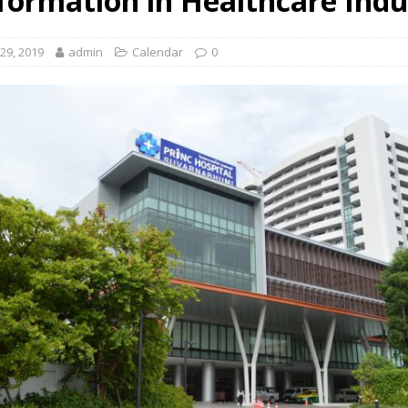
formation in Healthcare Indu
 EV สองล้อที่เข้าใจผู้ใช้ไทยมากที่สุด
AUTO NEWS
29, 2019
admin
Calendar
0
มอาหารสุขภาพ “GIN-D”
EVENT SOCIAL LIFE