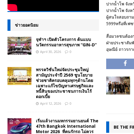
ปากน้ำโพ จังหว
ปากน้ำโพ จังห
ผู้สนใจสอบถามร
5999หรือที่เฟซ
ข่าวยอดนิยม
สื่อมวลชนต้องก
จุฬาฯ เปิดตัวโครงการ ต้นแบบ
ฝ่ายประชาสัมพั
นวัตกรรมอาหารสุขภาพ “GIN-D”
อุษณีย์ ถาวรก
April 30, 2026
0
พรรควิชั่นใหม่จัดประชุมใหญ่
สามัญประจำปี 2569 ชูนโยบาย
ช่วยชาติครอบคลุมทุกๆด้านโดย
เฉพาะแก้ไขปัญหาเศรษฐกิจและ
หนี้สินของประชาชนการเงินไร้
ดอกเบี้ย
April 12, 2026
0
เริ่มแล้วงานมหกรรมยานยนต์ The
47th Bangkok International
BE THE F
Motor 2026 ที่คนรักรถ ไม่ควร