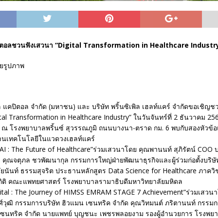
คปิตอลชวนฟังเสวนา “Digital Transformation in Healthcare Industr
พิล แคปิตอล จำกัด (มหาชน) และ บริษัท พริ้นซิเพิล เฮลท์แคร์ จำกัดขอเชิญช
tal Transformation in Healthcare Industry” ในวันจันทร์ที่ 2 ธันวาคม 2
. ณ โรงพยาบาลพริ้นซ์ สุวรรณภูมิ ถนนบางนา-ตราด กม. 6 พบกับสองหัวข้อเ
้านเทคโนโลยีในแวดวงเฮลท์แคร์
 AI : The Future of Healthcare”ร่วมเสวนาโดย คุณพานนท์ สุภิรัตน์ COO บ
ุณจตุภล ชวพัฒนากุล กรรมการใหญ่ฝ่ายพัฒนาธุรกิจและผู้ร่วมก่อตั้งบริษั
์ชัยนันท์ ธรรมสุจริต ประธานหลักสูตร Data Science for Healthcare ภาคว
ถิติ คณะแพทยศาสตร์ โรงพยาบาลรามาธิบดีมหาวิทยาลัยมหิดล
spital : The Journey of HIMSS EMRAM STAGE 7 Achievement”ร่วมเสวนา
์วุฒิ กรรมการบริษัท ฮิวแมน เซนทริค จำกัด คุณวิทมนต์ ภริตานนท์ กรรมกา
 เซนทริค จำกัด นายแพทย์ บุญชนะ เพชรพลอยงาม รองผู้อำนวยการ โรงพยา