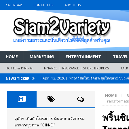
CALENDAR
CONTACT US
ABOUT US
HOME
MARKETING
ENTERTAINMENT
TRAVEL
HOTEL & DINING
FINANCE | INSURANCE | STOKE BROKERS
TALK
[ April 12, 2026 ]
พรรควิชั่นใหม่จัดประชุมใหญ่สามัญปร
NEWS TICKER
และหนี้สินของประชาชนการเงินไร้ดอกเบี้ย
PR NEWS
HOME
ข
[ March 26, 2026 ]
เริ่มแล้วงานมหกรรมยานยนต์ The 47th
Transformatio
เมย.2569
AUTO NEWS
พริ้นซ
[ February 10, 2026 ]
นครปฐมส้มไม่แผ่ว แต่บ้านใหญ่ผนึกกำ
จุฬาฯ เปิดตัวโครงการ ต้นแบบนวัตกรรม
อาหารสุขภาพ “GIN-D”
วันที่สายอนุรักษ์นิยมเลิกรบกันเอง
PR NEWS