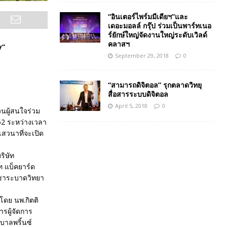
“อินเตอร์ไพร์มมีเดียฯ”และ
เดอะมอลล์ กรุ๊ป ร่วมเป็นพาร์ทเนอ
ร์ยักษ์ใหญ่จัดงานใหญ่ระดับเวิลด์
คลาสฯ
y”
September 29, 2018
0
“สามารถดิจิตอล” รุกตลาดวิทยุ
สื่อสารระบบดิจิตอล
April 5, 2018
0
วนผู้สนใจร่วม
562 ระหว่างเวลา
สวนาที่จะเปิด
ริษัท
ท แบ็คยาร์ด
ิชาระบาดวิทยา
โดย นพ.กิตติ
รผู้จัดการ
บาลพริ้นซ์