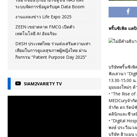
ระบบจัดการข้อมูลรับยุค Data Boom
งานแถลงข่าว Life Expo 2025
ZEEN เขย่าตลาด FMCG เปิดตัว
พริ้นซิเพิล แ
เทคโนโลยี AI อัจฉริยะ
DKSH ประเทศไทย ร่วมส่งเสริมความเท่า
เทียมในการดูแลสุขภาพผู้หญิงไทย ผ่าน
กิจกรรม “Patient Purpose Day 2025”
บริษัทพริ้นซิเ
ฟังเสวนา “Digi
13.30-15.00 น
SIAM2VARIETY TV
มุมมองใหม่ๆ ด
• “The Rise of
MEDCuryจำกัด ค
จำกัด ดร.รัตน
คลินิกและชีวส
• “Digital Ho
พงษ์ ประวีณวงศ
บริษัท ฮิวแมน