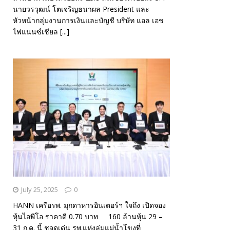
นายวรวุฒน์ โตเจริญธนาผล President และ
หัวหน้ากลุ่มงานการเงินและบัญชี บริษัท แอล เอช
ไฟแนนซ์เชียล
[...]
July 25, 2025
0
HANN เครือรพ. มุกดาหารอินเตอร์ฯ ใจถึง เปิดจอง
หุ้นไอพีโอ ราคาดี 0.70 บาท 160 ล้านหุ้น 29 –
31 ก.ค. นี้ ชูจุดเด่น รพ.แห่งลุ่มแม่น้ำโขงที่