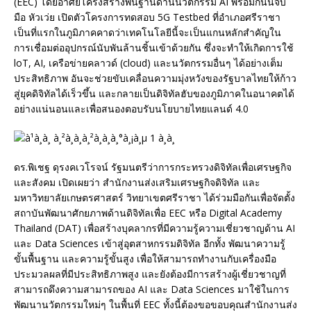
(EEC) โดยอาศัยโครงสร้างพื้นฐานด้านนวัตกรรม AI พร้อมกันนี้จับ
มือ หัวเว่ย เปิดตัวโครงการทดสอบ 5G Testbed ที่อำเภอศรีราชา
เป็นที่แรกในภูมิภาคคาดว่าเทคโนโลยีนี้จะเป็นแกนหลักสำคัญใน
การเชื่อมต่ออุปกรณ์นับพันล้านชิ้นเข้าด้วยกัน ซึ่งจะทำให้เกิดการใช้
loT, AI, เครือข่ายคลาวด์ (cloud) และนวัตกรรมอื่นๆ ได้อย่างเต็ม
ประสิทธิภาพ อันจะช่วยขับเคลื่อนความมุ่งหวังของรัฐบาลไทยให้ก้าว
สู่ยุคดิจิทัลได้เร็วขึ้น และกลายเป็นดิจิทัลฮับของภูมิภาคในอนาคตได้
อย่างแน่นอนและเพื่อสนองตอบรับนโยบายไทยแลนด์ 4.0
ดร.พิเชฐ ดุรงคเวโรจน์ รัฐมนตรีว่าการกระทรวงดิจิทัลเพื่อเศรษฐกิจ
และสังคม เปิดเผยว่า สำนักงานส่งเสริมเศรษฐกิจดิจิทัล และ
มหาวิทยาลัยเกษตรศาสตร์ วิทยาเขตศรีราชา ได้ร่วมมือกันเพื่อจัดตั้ง
สถาบันพัฒนาศักยภาพด้านดิจิทัลเพื่อ EEC หรือ Digital Academy
Thailand (DAT) เพื่อสร้างบุคลากรที่มีความรู้ความเชี่ยวชาญด้าน AI
และ Data Sciences เข้าสู่อุตสาหกรรมดิจิทัล อีกทั้ง พัฒนาความรู้
ขั้นพื้นฐาน และความรู้ขั้นสูง เพื่อให้สามารถทำงานกับเครื่องมือ
ประมวลผลที่มีประสิทธิภาพสูง และยังต้องมีการสร้างผู้เชี่ยวชาญที่
สามารถดึงความสามารถของ AI และ Data Sciences มาใช้ในการ
พัฒนานวัตกรรมใหม่ๆ ในพื้นที่ EEC ทั้งนี้ต้องขอขอบคุณสำนักงานส่ง