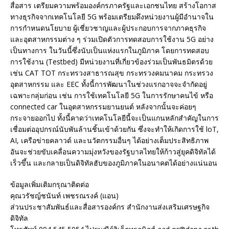
สื่อสาร เตรียมความพร้อมองค์กรภาครัฐและเอกชนไทย สร้างโอกาส
ทางธุรกิจจากเทคโนโลยี 5G พร้อมเตรียมดึงหน่วยงานผู้มีอำนาจใน
การกำหนดนโยบาย ผู้เชี่ยวชาญและผู้ประกอบการจากภาคธุรกิจ
และอุตสาหกรรมต่าง ๆ ร่วมเปิดตัวการทดสอบการใช้งาน 5G อย่าง
เป็นทางการ ในวันนี้ซึ่งนับเป็นแห่งแรกในภูมิภาค โดยการทดสอบ
การใช้งาน (Testbed) มีหน่วยงานที่เกี่ยวข้องร่วมเป็นพันธมิตรด้วย
เช่น CAT TOT กระทรวงสาธารณสุข กระทรวงคมนาคม กระทรวง
อุตสาหกรรม และ EEC ทั้งนี้การพัฒนาในช่วงแรกอาจจะจำกัดอยู่
เฉพาะกลุ่มก่อน เช่น การใช้เทคโนโลยี 5G ในการรักษาคนไข้ หรือ
connected car ในอุตสาหกรรมยานยนต์ หลังจากนั้นจะค่อยๆ
กระจายออกไป ทั้งนี้คาดว่าเทคโนโลยีนี้จะเป็นแกนหลักสำคัญในการ
เชื่อมต่ออุปกรณ์นับพันล้านชิ้นเข้าด้วยกัน ซึ่งจะทำให้เกิดการใช้ loT,
AI, เครือข่ายคลาวด์ และนวัตกรรมอื่นๆ ได้อย่างเต็มประสิทธิภาพ
อันจะช่วยขับเคลื่อนความมุ่งหวังของรัฐบาลไทยให้ก้าวสู่ยุคดิจิทัลได้
เร็วขึ้น และกลายเป็นดิจิทัลฮับของภูมิภาคในอนาคตได้อย่างแน่นอน
ข้อมูลเพิ่มเติมกรุณาติดต่อ
คุณวรัชญ์ชนันท์ เพชรณรงค์ (แอน)
ส่วนประชาสัมพันธ์และสื่อสารองค์กร สำนักงานส่งเสริมเศรษฐกิจ
ดิจิทัล