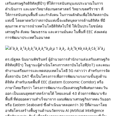
เสริมเศรษฐกิจดิจิทัล(ดีป้า) ที่ให้การสนับสนุนงบประมาณในการ
ดำเนินการ และมหาวิทยาลัยเกษตรศาสตร์ วิทยาเขตศรีราชา ที่
ให้การสนับสนุนพื้นที่ และกำลังคน ในการผลักดันเพื่อให้เกิดสถาบัน
แห่งนี้ โดยคาดหวังว่าสถาบันแห่งนี้จะผลิตบุคลากรด้านดิจิทัล ที่มี
คุณภาพ สามารถนำเทคโนโลยีดิจิทัลไปใช้ ให้เป็นประโยชน์ต่อ
เศรษฐกิจ สังคม วัฒนธรรม และความมั่นคง ในพื้นที่ EEC ส่งผลต่อ
การพัฒนาประเทศในอนาคต
ดร.ณัฐพล นิมมานพัชรินทร์ ผู้อำนวยการสำนักงานส่งเสริมเศรษฐกิจ
ดิจิทัล(ดีป้า) ในฐานะผู้ดำเนินโครงการสถาบันไอโอที(IoT) และคณะ
ทำงานเตรียมการและทดสอบเทคโนโลยี 5G กล่าวว่า สำหรับการจัด
ตั้งสถาบัน DAT ซึ่งเป็นโครงการเพื่อการพัฒนาแรงงานขั้นสูงด้าน
ดิจิทัล สำหรับเขตพื้นที่ EEC (Eastern Economic Corridor) หรือ
ภาษาไทยเรียกว่า โครงการพัฒนาระเบียงเศรษฐกิจพิเศษภาคตะวัน
ออก เป็นแผนยุทธศาสตร์ภายใต้ ไทยแลนด์ 4.0 ด้วยการพัฒนาเชิง
พื้นที่ ที่ต่อยอดความสำเร็จมาจาก แผนพัฒนาเศรษฐกิจภาคตะวันออก
หรือ Eastern Seaboard ซึ่งดำเนินมาตลอดกว่า 30 ปีที่ผ่านมาโดย
อาศัยโครงสร้างพื้นฐานด้านนวัตกรรม AI (Artificial Intelligence