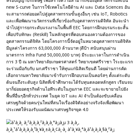
หรือปัญญาประดิษฐ์ เพื่อสร้างความสามารถของอุตสาหกรรมที่เป็น
new S-curve ในการใช้เทคโนโลยีด้าน AI และ Data Sciences อัน
จะสามารถต่อยอดไปสู่อุตสาหกรรมขั้นสูงอื่นๆ เช่น IoT, Robotics
และเพื่อพัฒนานวัตกรรมที่เกี่ยวข้องกับอุตสาหกรรมดิจิทัล อันจะนำ
นำไปสู่การยกระดับแรงงานในพื้นที่ EEC โดยการฝึกอบรมระยะสั้น
เพื่อปรับทักษะ (Reskill) ในหลักสูตรที่ตอบสนองความต้องการของ
อุตสาหกรรมดิจิทัล โดยโครงการนี้จัดอยู่ในหมวดอุตสาหกรรมดิจิทัล
มีมูลค่าโครงการ 63,000,000 ล้านบาท (ดีป้า สนับสนุนผ่าน
มาตรการ Infra Fund 50,000,000 บาท) มีระยะเวลาในการดำเนิน
การ 3 ปี ณ มหาวิทยาลัยเกษตรศาสตร์ วิทยาเขตศรีราชา ใระยะแรก
จะร่วมมือกับกับ มก.ศรีราชา ให้ทุนแก่นิสิตเรียนดี โดยผ่านการคัด
เลือกจากมหาวิทยาลัยมาเข้ารับการฝึกอบรมเป็นคอร์สๆ ตั้งแต่ระดับ
ต้นจนถึงระดับสูง นิสิตที่เข้าศึกษาจะได้รับทุนตลอดหลักสูตร เรียนจบ
มาก็ย่อยอดธุรกิจด้านไอทีระดับในภูมภาค EEC และจะขายายไปยัง
พื้นที่อื่นๆอีกทั่วประเทศ ในยุค IoT และ AI จำเป็นต้องขับเคลื่อน
เศรษฐกิจด้วยคนรุ่นใหม่ที่สนใจเรื่องดิจิตัลอย่างจริงจังเพื่อพัฒนา
ประเทศให้รองรับแผนัฒนาเศรษฐกิจฯยุค 4.0