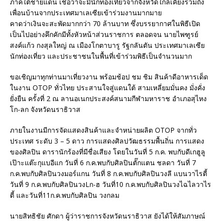
ภาคใต้ชายแดน เชื่อว่าจะมีนักท่องเที่ยวจากจังหวัดใกล้เคียงรวมถึง
เพื่อนบ้านจากประเทศมาเลเซียเข้าร่วมงานมากมาย
คาดว่าเงินจะสะพัดมากกว่า 70 ล้านบาท ซึ่งบรรยากาศในพิธีเปิด
เป็นไปอย่างคึกคักมีทั้งหัวหน้าส่วนราชการ ตลอดจน นายไพฑูรย์
สงค์แก้ว กงสุลใหญ่ ณ เมืองโกตาบารู รัฐกลันตัน ประเทศมาเลเซีย
นักท่องเที่ยว และประชาชนในพื้นที่เข้าร่วมพิธีเป็นจำนวนมาก
ขอเชิญมาทุกท่านมาเที่ยวงาน พร้อมช้อป ชม ชิม สินค้าดีอาหารเด็ด
ในงาน OTOP ทั่วไทย ประสานใจสู่แดนใต้ สามเหลี่ยมมั่นคง มั่งคั่ง
ยั่งยืน ครั้งที่ 2 ณ ลานอเนกประสงค์สนามกีฬามหาราช อำเภอสุไหง
โก-ลก จังหวัดนราธิวาส
ภายในงานมีการจัดแสดงสินค้าและจำหน่ายผลิต OTOP จากทั่ว
ประเทศ ระดับ 3 – 5 ดาว การแสดงศิลปวัฒธรรมพื้นถิ่น การแสดง
ของศิลปิน ดารานักร้องที่มีชื่อเสียง โดยในวันที่ 5 ก.ค. พบกับดีเกฮูลู
เป๊าะแต๊ะกุแบอีแก วันที่ 6 ก.ค.พบกับศิลปินตั๊กแตน ชลดา วันที่ 7
ก.ค.พบกับศิลปินวงมอร์แกน วันที่ 8 ก.ค.พบกับศิลปินวงลี แบนวาไรตี้
วันที่ 9 ก.ค.พบกับศิลปินวงLก-ฮ วันที่10 ก.ค.พบกับศิลปินวงไฉไลวาไร
ตี้ และวันที่11ก.ค.พบกับศิลปิน วงกลม
นายสิทธิชัย ศักดา ผู้ว่าราชการจังหวัดนราธิวาส ยังได้ให้สัมภาษณ์