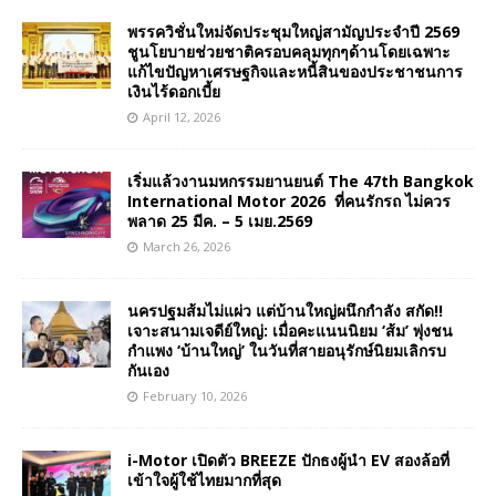
พรรควิชั่นใหม่จัดประชุมใหญ่สามัญประจำปี 2569
ชูนโยบายช่วยชาติครอบคลุมทุกๆด้านโดยเฉพาะ
แก้ไขปัญหาเศรษฐกิจและหนี้สินของประชาชนการ
เงินไร้ดอกเบี้ย
April 12, 2026
เริ่มแล้วงานมหกรรมยานยนต์ The 47th Bangkok
International Motor 2026 ที่คนรักรถ ไม่ควร
พลาด 25 มีค. – 5 เมย.2569
March 26, 2026
นครปฐมส้มไม่แผ่ว แต่บ้านใหญ่ผนึกกำลัง สกัด!!
เจาะสนามเจดีย์ใหญ่: เมื่อคะแนนนิยม ‘ส้ม’ พุ่งชน
กำแพง ‘บ้านใหญ่’ ในวันที่สายอนุรักษ์นิยมเลิกรบ
กันเอง
February 10, 2026
i-Motor เปิดตัว BREEZE ปักธงผู้นำ EV สองล้อที่
เข้าใจผู้ใช้ไทยมากที่สุด