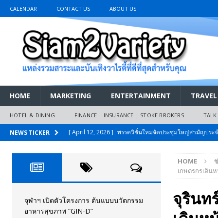
CALENDAR
CONTACT US
ABOUT US
HOME
MARKETING
ENTERTAINMENT
TRAVEL
HOTEL & DINING
FINANCE | INSURANCE | STOKE BROKERS
TALK
[ April 12, 2026 ]
พรรควิชั่นใหม่จัดประชุมใหญ่สามัญปร
NEWS TICKER
และหนี้สินของประชาชนการเงินไร้ดอกเบี้ย
PR NEWS
HOME
ข
[ March 26, 2026 ]
เริ่มแล้วงานมหกรรมยานยนต์ The 47th
เกษตรกรเดินหน้
เมย.2569
AUTO NEWS
จุรินท
[ February 10, 2026 ]
นครปฐมส้มไม่แผ่ว แต่บ้านใหญ่ผนึกกำ
จุฬาฯ เปิดตัวโครงการ ต้นแบบนวัตกรรม
อาหารสุขภาพ “GIN-D”
วันที่สายอนุรักษ์นิยมเลิกรบกันเอง
PR NEWS