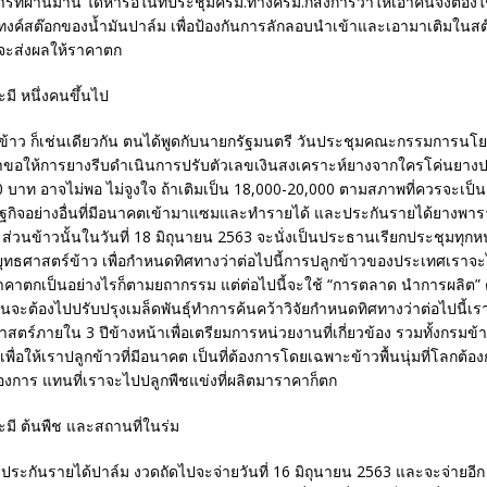
ารที่ผ่านมานี้ ได้หารือในที่ประชุมครม.ทางครม.ก็สั่งการว่าให้เอาคืนจึงต้องใ
ดแทงค์สต๊อกของน้ำมันปาล์ม เพื่อป้องกันการลักลอบนำเข้าและเอามาเติมในส
่งจะส่งผลให้ราคาตก
ข้าว ก็เช่นเดียวกัน ตนได้พูดกับนายกรัฐมนตรี วันประชุมคณะกรรมการนโย
นมาขอให้การยางรีบดำเนินการปรับตัวเลขเงินสงเคราะห์ยางจากใครโค่นยางปล
0 บาท อาจไม่พอ ไม่จูงใจ ถ้าเติมเป็น 18,000-20,000 ตามสภาพที่ควรจะเป็
ษฐกิจอย่างอื่นที่มีอนาคตเข้ามาแซมและทำรายได้ และประกันรายได้ยางพารา
์ ส่วนข้าวนั้นในวันที่ 18 มิถุนายน 2563 จะนั่งเป็นประธานเรียกประชุมทุกหน
ำยุทธศาสตร์ข้าว เพื่อกำหนดทิศทางว่าต่อไปนี้การปลูกข้าวของประเทศเราจะ
าตกเป็นอย่างไรก็ตามยถากรรม แต่ต่อไปนี้จะใช้ “การตลาด นำการผลิต”
ต้องไปปรับปรุงเมล็ดพันธุ์ทำการค้นคว้าวิจัยกำหนดทิศทางว่าต่อไปนี้เรา
าสตร์ภายใน 3 ปีข้างหน้าเพื่อเตรียมการหน่วยงานที่เกี่ยวข้อง รวมทั้งกรม
พื่อให้เราปลูกข้าวที่มีอนาคต เป็นที่ต้องการโดยเฉพาะข้าวพื้นนุ่มที่โลกต้อ
องการ แทนที่เราจะไปปลูกพืชแข่งที่ผลิตมาราคาก็ตก
ประกันรายได้ปาล์ม งวดถัดไปจะจ่ายวันที่ 16 มิถุนายน 2563 และจะจ่ายอี