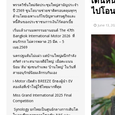
เดินหน
พรรควิชั่นใหม่จัดประชุมใหญ่สามัญประจำ
[ November 26, 2025 ]
i-Motor เปิดตัว BREEZE ปักธงผู้นำ
ไปโอนใ
ปี 2569 ชูนโยบายช่วยชาติครอบคลุมทุกๆ
ด้านโดยเฉพาะแก้ไขปัญหาเศรษฐกิจและ
[ April 30, 2026 ]
จุฬาฯ เปิดตัวโครงการ ต้นแบบนวัตกรร
หนี้สินของประชาชนการเงินไร้ดอกเบี้ย
June 13, 20
เริ่มแล้วงานมหกรรมยานยนต์ The 47th
Bangkok International Motor 2026 ที่
คนรักรถ ไม่ควรพลาด 25 มีค. – 5
เมย.2569
นครปฐมส้มไม่แผ่ว แต่บ้านใหญ่ผนึกกำลัง
สกัด!! เจาะสนามเจดีย์ใหญ่: เมื่อคะแนน
นิยม ‘ส้ม’ พุ่งชนกำแพง ‘บ้านใหญ่’ ในวันที่
สายอนุรักษ์นิยมเลิกรบกันเอง
i-Motor เปิดตัว BREEZE ปักธงผู้นำ EV
สองล้อที่เข้าใจผู้ใช้ไทยมากที่สุด
Miss Grand International 2025 Final
Competition
Synology ยกไทยเป็นศูนย์กลางการเติบโต
ในอาเซียนรุกขยายโซลูชัน NAS และ