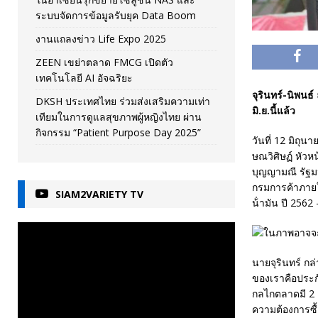
ระบบจัดการข้อมูลรับยุค Data Boom
งานแถลงข่าว Life Expo 2025
ZEEN เขย่าตลาด FMCG เปิดตัว
เทคโนโลยี AI อัจฉริยะ
จุรินทร์-นิพนธ
DKSH ประเทศไทย ร่วมส่งเสริมความเท่า
มิ.ย.นี้แล้ว
เทียมในการดูแลสุขภาพผู้หญิงไทย ผ่าน
กิจกรรม “Patient Purpose Day 2025”
วันที่ 12 มิถุ
ษณวิศิษฏ์ หัว
บุญญามณี รัฐม
กรมการค้าภาย
SIAM2VARIETY TV
น้ํามัน ปี 256
นายจุรินทร์ กล
ของเราคือประก
กลไกตลาดมี 2 ต
ความต้องการซื