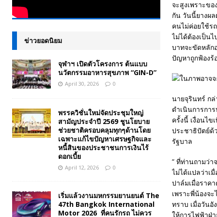
จะสูงเพราะของไ
กัน วันนี้ยาง
คนไม่ค่อยใช้รถ
ไม่ได้ต้องเป็
ข่าวยอดนิยม
บาทจะขัดหลักอง
ปัญหาถูกฟ้องร้
จุฬาฯ เปิดตัวโครงการ ต้นแบบ
นวัตกรรมอาหารสุขภาพ “GIN-D”
April 30, 2026
0
นายจุรินทร์ กล
ดำเนินการการป
พรรควิชั่นใหม่จัดประชุมใหญ่
ครั้งนี้ เงื่อ
สามัญประจำปี 2569 ชูนโยบาย
ช่วยชาติครอบคลุมทุกๆด้านโดย
ประชาธิปัตย์ด้
เฉพาะแก้ไขปัญหาเศรษฐกิจและ
รัฐบาล
หนี้สินของประชาชนการเงินไร้
ดอกเบี้ย
” ที่ท่านถามว่
April 12, 2026
0
ไม่ได้แปลว่าเ
ปาล์มเมื่อราคา
เพราะพี่น้องจะ
เริ่มแล้วงานมหกรรมยานยนต์ The
47th Bangkok International
ทราบ เมื่อวัน
Motor 2026 ที่คนรักรถ ไม่ควร
ให้การไฟฟ้าฝ่า