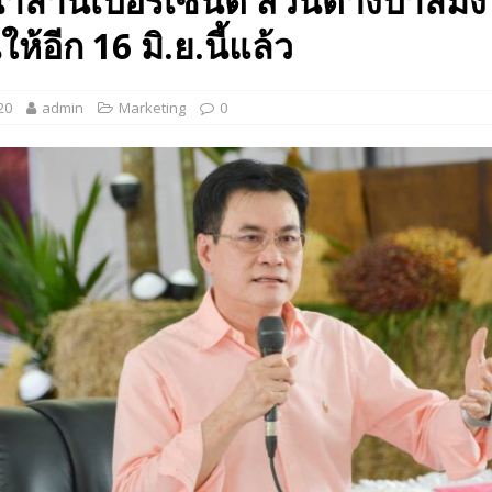
้าล้านเปอร์เซ็นต์ ส่วนต่างปาล์ม
 EV สองล้อที่เข้าใจผู้ใช้ไทยมากที่สุด
AUTO NEWS
ห้อีก 16 มิ.ย.นี้แล้ว
มอาหารสุขภาพ “GIN-D”
EVENT SOCIAL LIFE
20
admin
Marketing
0