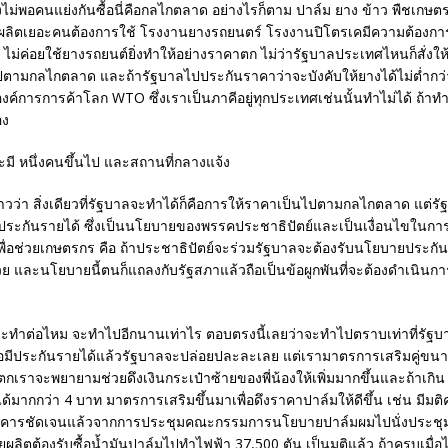
ม่พอคนแย่งกันซื้อนี่คือกลไกตลาด อย่างไรก็ตาม ปาล์ม ยาง ข้าว พืชเกษตร
ผลผลิตเยอะคนต้องการใช้ โรงงานยางรถยนตร์ โรงงานปิโตรเคมีความต้องกา
 ไม่ค่อยใช้ยางรถยนต์ยิ่งทำให้อย่างราคาตก ไม่ว่ารัฐบาลประเทศไหนก็สั่งใ
นไปตามกลไกตลาด และถ้ารัฐบาลไปประกันราคาว่าจะบังคับให้ยางได้ไม่ต่ำกว่
ค์การการค้าโลก WTO ซึ่งเราเป็นภาคีอยู่ทุกประเทศเช่นนั้นทำไม่ได้ ถ้าทำ
อง
่าวว่า สิ่งเดียวที่รัฐบาลจะทำได้ก็คือการให้ราคาเป็นไปตามกลไกตลาด แต่รัฐ
ระกันรายได้ ซึ่งเป็นนโยบายของพรรคประชาธิปัตย์และเป็นเงื่อนไขในการ
นไขเพื่อช่วยเกษตรกร คือ ถ้าประชาธิปัตย์จะร่วมรัฐบาลจะต้องรับนโยบายประก
วย และนโยบายนี้ตนก็แถลงกับรัฐสภาแล้วถือเป็นข้อผูกพันที่จะต้องดำเนินก
าจะทำต่อไหม จะทำไปอีกนานเท่าไร ตอบตรงนี้เลยว่าจะทำไปตราบเท่าที่รัฐบาลชุ
มื่อมีประกันรายได้แล้วรัฐบาลจะปล่อยปละละเลย แต่เรามาตรการเสริมคู่ขน
ตกเราจะพยายามช่วยดึงเงินกระเป๋าซ้ายของพี่น้องให้เพิ่มมากขึ้นและถ้าเกิน 4
ได้มากกว่า 4 บาท มาตรการเสริมขึ้นมาเพื่อดึงราคาปาล์มให้ดีขึ้น เช่น มีมต
อังคารชัดเจนแล้วจากการประชุมคณะกรรมการนโยบายปาล์มผมไปนั่งประชุม
ยผลิตต้องรับซื้อน้ำมันปาล์มไปทำไฟฟ้า 37,500 ตัน เป็นมติแล้ว ถ้าครบเมื่