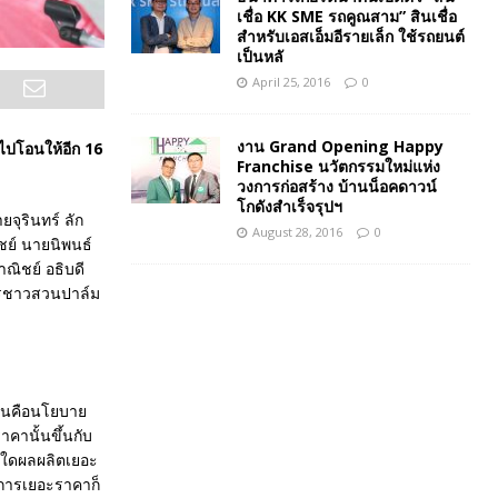
เชื่อ KK SME รถคูณสาม” สินเชื่อ
สำหรับเอสเอ็มอีรายเล็ก ใช้รถยนต์
เป็นหลั
April 25, 2016
0
งาน Grand Opening Happy
อไปโอนให้อีก 16
Franchise นวัตกรรมใหม่แห่ง
วงการก่อสร้าง บ้านน็อคดาวน์
โกดังสำเร็จรุปฯ
จุรินทร์ ลัก
August 28, 2016
0
ชย์ นายนิพนธ์
ิชย์ อธิบดี
กรชาวสวนปาล์ม
ถ้วนคือนโยบาย
คานั้นขึ้นกับ
่อใดผลผลิตเยอะ
งการเยอะราคาก็