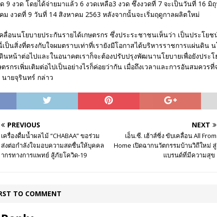
ด 9 งวด โดยได้จ่ายมาแล้ว 6 งวดเหลือ3 งวด ซึ่งงวดที่ 7 จะเป็นวันที่ 16 มิถ
คม งวดที่ 9 วันที่ 14 สิงหาคม 2563 หลังจากนั้นจะเริ่มฤดูกาลผลิตใหม่
เคลื่อนนโยบายประกันรายได้เกษตรกร ซึ่งประระชาชนเห็นว่า เป็นประโยช
นี่เป็นสิ่งที่ตรงกับใจผมตราบเท่าที่เรายังมีโอกาสได้บริหารราชการแผ่นดิน นโ
องเดินหน้าต่อไปและในอนาคตเราก็จะต้องปรับปรุงพัฒนานโยบายเพื่อยังประโย
กรเพิ่มเติมต่อไปเป็นอย่างไรก็ค่อยว่ากัน เมื่อถึงเวลาและการอันสมควรที่
 นายจุรินทร์ กล่าว
PREVIOUS
NEXT
เครื่องดื่มน้ำผลไม้ “CHABAA” ขอร่วม
เอ็น.ซี. เฮ้าส์ซิ่ง ขับเคลื่อน All From
ส่งต่อกำลังใจมอบความสดชื่นให้บุคคล
Home เปิดฉากนวัตกรรมบ้านวิถีใหม่ สู่
ากรทางการแพทย์ สู้ภัยโควิด-19
แบรนด์ที่มีความสุข
IRST TO COMMENT