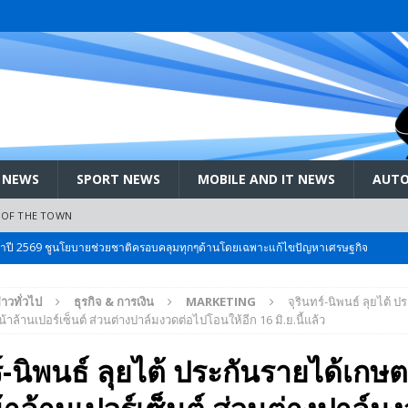
 NEWS
SPORT NEWS
MOBILE AND IT NEWS
AUTO
 OF THE TOWN
ะจำปี 2569 ชูนโยบายช่วยชาติครอบคลุมทุกๆด้านโดยเฉพาะแก้ไขปัญหาเศรษฐกิจ
่าวทั่วไป
ธุรกิจ & การเงิน
MARKETING
จุรินทร์-นิพนธ์ ลุยไต้ ป
 Bangkok International Motor 2026 ที่คนรักรถ ไม่ควรพลาด 25 มีค. – 5
าล้านเปอร์เซ็นต์ ส่วนต่างปาล์มงวดต่อไปโอนให้อีก 16 มิ.ย.นี้แล้ว
ร์-นิพนธ์ ลุยไต้ ประกันรายได้เกษ
ลัง สกัด!! เจาะสนามเจดีย์ใหญ่: เมื่อคะแนนนิยม ‘ส้ม’ พุ่งชนกำแพง ‘บ้านใหญ่’ ใน