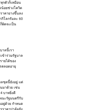
ทุกตัวก็เหมือน
รน้อยช่วงโควิด
ห้ราคายางขึ้นลง
ากิโลกรัมละ 60
ก็ผิดจะเป็น
บาลนี้เรา
เข้าร่วมรัฐบาล
ันรายได้ของ
ารตลอดอายุ
ดนี้ยังอยู่ แต่
านมาด้วย เช่น
 บาทยิ่งดี
ิคณะรัฐมนตรีรับ
อยู่ด้วย กำหนด
อไรราคาปาล์มยัง