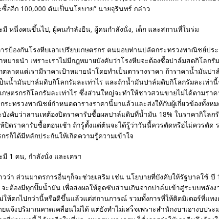
จะซื้ออีก 100,000 ตันเป็นนโยบาย” นายจุรินทร์ กล่าว
คือ การป้องกันโรงหีบเอาเปรียบเกษตรกร ตนมอบท่านปลัดกระทรวงพาณิชย์ประช
หมายนำ เพราะเราไม่มีกฎหมายบังคับว่าโรงหีบจะต้องซื้อปาล์มสดกิโลกรัมล
กตลาดแต่เรามีราคาเป้าหมายนำโดยทำเป็นตารางราคา ถ้าราคาน้ำมันปา
น้ำมันปาล์มดิบกิโลกรัมละเท่าไร และถ้าน้ำมันปาล์มดิบกิโลกรัมละเท่านี
จากเกษตรกรกิโลกรัมละเท่าไร ซึ่งส่วนใหญ่จะทำให้ชาวสวนขายไม่ได้ตามราคา
ดยกระทรวงพาณิชย์กำหนดตารางราคานี้มาแล้วและส่งให้กับผู้เกี่ยวข้องทั้งหมด 
บังคับว่าลานเทต้องปิดราคารับซื้อผลปาล์มดิบที่น้ำมัน 18% ในราคากิโลก
ดราคารับซื้อตอนเช้า ถ้ารู้ตั้งแต่ต้นจะได้รู้ว่าวันนี้ควรตัดหรือไม่ควรตัด
กรก็ได้มีหลักประกันให้เกิดความรู้ความเข้าใจ
าวว่า ส่วนมาตรการอื่นๆก็จะช่วยเสริม เช่น นโยบายที่บังคับให้รัฐบาลใช้ บี 
จะต้องมีทุกปั๊มน้ำมัน เพื่อส่งผลให้ดูดซับส่วนเกินจากปาล์มเข้าสู่ระบบพลั
ให้ตกไปกว่านี้หรือดีขึ้นแล้วแต่สถานการณ์ รวมทั้งการที่ให้ติดมิเตอร์ที่แทง
กโดยแจ้งปริมาณคาดเคลื่อนไม่ได้ แต่ยังทำไม่เสร็จเพราะสำนักงบฯเอางบปร