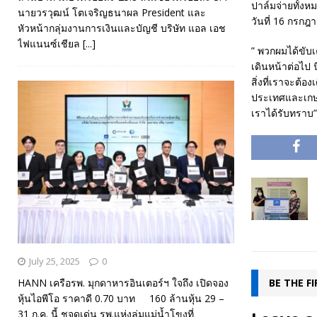
ปาล์มจ่ายทั้งหม
นายวรวุฒน์ โตเจริญธนาผล President และ
วันที่ 16 กรกฎา
หัวหน้ากลุ่มงานการเงินและบัญชี บริษัท แอล เอช
ไฟแนนซ์เชียล
[...]
” พวกผมได้ขับ
เดินหน้าต่อไป 
สิ่งที่เราจะต้
ประเทศและเกษตร
เราได้รับทราบ”
July 25, 2025
0
BE THE F
HANN เครือรพ. มุกดาหารอินเตอร์ฯ ใจถึง เปิดจอง
หุ้นไอพีโอ ราคาดี 0.70 บาท 160 ล้านหุ้น 29 –
31 ก.ค. นี้ ชูจุดเด่น รพ.แห่งลุ่มแม่น้ำโขงที่