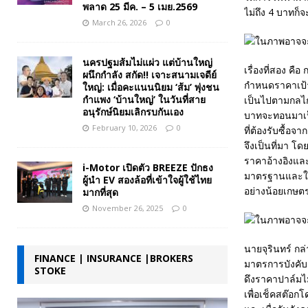
พลาด 25 มีค. – 5 เมย.2569
ไม่ถึง 4 บาทก็
March 26, 2026
0
นครปฐมส้มไม่แผ่ว แต่บ้านใหญ่
เรื่องที่สอง 
ผนึกกำลัง สกัด!! เจาะสนามเจดีย์
กำหนดราคาเป้า
ใหญ่: เมื่อคะแนนนิยม ‘ส้ม’ พุ่งชน
กำแพง ‘บ้านใหญ่’ ในวันที่สาย
เป็นไปตามกลไ
อนุรักษ์นิยมเลิกรบกันเอง
บาทจะทอนมาเป็น
February 10, 2026
0
ที่ต้องรับซื้อ
จึงเป็นที่มา โ
ราคาอ้างอิงและ
i-Motor เปิดตัว BREEZE ปักธง
มาตรฐานและให้ปิ
ผู้นำ EV สองล้อที่เข้าใจผู้ใช้ไทย
อย่างน้อยเกษตร
มากที่สุด
November 26, 2025
0
นายจุรินทร์ กล่
FINANCE | INSURANCE |BROKERS
มาตรการบังคับ 
STOKE
ดึงราคาปาล์มไม่
เพื่อเช็คสต๊อ