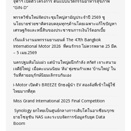
จุฬาฯ เปิดตัวโครงการ ต้นแบบนวัตกรรมอาหารสุขภาพ
“GIN-D”
พรรควิชั่นใหม่จัดประชุมใหญ่สามัญประจำปี 2569 ชู
นโยบายช่วยชาติครอบคลุมทุกๆด้านโดยเฉพาะแก้ไขปัญหา
เศรษฐกิจและหนี้สินของประชาชนการเงินไร้ดอกเบี้ย
เริ่มแล้วงานมหกรรมยานยนต์ The 47th Bangkok
International Motor 2026 ที่คนรักรถ ไม่ควรพลาด 25 มีค.
– 5 เมย.2569
นครปฐมส้มไม่แผ่ว แต่บ้านใหญ่ผนึกกำลัง สกัด!! เจาะสนาม
เจดีย์ใหญ่: เมื่อคะแนนนิยม ‘ส้ม’ พุ่งชนกำแพง ‘บ้านใหญ่’ ใน
วันที่สายอนุรักษ์นิยมเลิกรบกันเอง
i-Motor เปิดตัว BREEZE ปักธงผู้นำ EV สองล้อที่เข้าใจผู้ใช้
ไทยมากที่สุด
Miss Grand International 2025 Final Competition
Synology ยกไทยเป็นศูนย์กลางการเติบโตในอาเซียนรุกข
ยายโซลูชัน NAS และระบบจัดการข้อมูลรับยุค Data
Boom