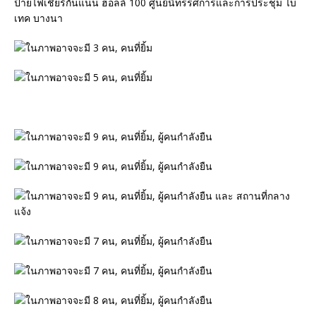
ป้ายไฟเชียร์กันแน่น ฮอลล์ 100 ศูนย์นิทรรศการและการประชุม ไบ
เทค บางนา