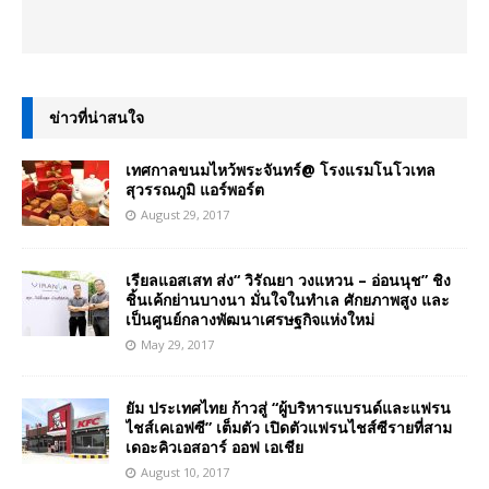
ข่าวที่น่าสนใจ
เทศกาลขนมไหว้พระจันทร์@ โรงแรมโนโวเทล
สุวรรณภูมิ แอร์พอร์ต
August 29, 2017
เรียลแอสเสท ส่ง“ วิรัณยา วงแหวน – อ่อนนุช” ชิง
ชิ้นเค้กย่านบางนา มั่นใจในทำเล ศักยภาพสูง และ
เป็นศูนย์กลางพัฒนาเศรษฐกิจแห่งใหม่
May 29, 2017
ยัม ประเทศไทย ก้าวสู่ “ผู้บริหารแบรนด์และแฟรน
ไชส์เคเอฟซี” เต็มตัว เปิดตัวแฟรนไชส์ซีรายที่สาม
เดอะคิวเอสอาร์ ออฟ เอเชีย
August 10, 2017