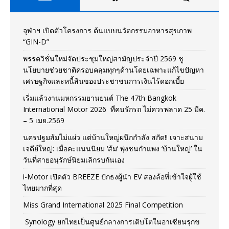
จุฬาฯ เปิดตัวโครงการ ต้นแบบนวัตกรรมอาหารสุขภาพ
“GIN-D”
พรรควิชั่นใหม่จัดประชุมใหญ่สามัญประจำปี 2569 ชู
นโยบายช่วยชาติครอบคลุมทุกๆด้านโดยเฉพาะแก้ไขปัญหา
เศรษฐกิจและหนี้สินของประชาชนการเงินไร้ดอกเบี้ย
เริ่มแล้วงานมหกรรมยานยนต์ The 47th Bangkok
International Motor 2026 ที่คนรักรถ ไม่ควรพลาด 25 มีค.
– 5 เมย.2569
นครปฐมส้มไม่แผ่ว แต่บ้านใหญ่ผนึกกำลัง สกัด!! เจาะสนาม
เจดีย์ใหญ่: เมื่อคะแนนนิยม ‘ส้ม’ พุ่งชนกำแพง ‘บ้านใหญ่’ ใน
วันที่สายอนุรักษ์นิยมเลิกรบกันเอง
i-Motor เปิดตัว BREEZE ปักธงผู้นำ EV สองล้อที่เข้าใจผู้ใช้
ไทยมากที่สุด
Miss Grand International 2025 Final Competition
Synology ยกไทยเป็นศูนย์กลางการเติบโตในอาเซียนรุกข