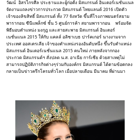
วัฒน์ อิสรไกรศีล ประธานและผู้ก่อตั้ง มิสแกรนด์ อินเตอร์เนชั่นแนล
จัดงานแถลงข่าวการประกวด มิสแกรนด์ ไทยแลนด์ 2016 เปิดตัว
เจ้าของลิขสิทธิ์ มิสแกรนด์ ทั้ง 77 จังหวัด ขึ้นที่โรงภาพยนตร์สยาม
พารากอน ซีนีแพล็กซ์ ชั้น 5 ศูนย์การค้า สยามพารากอน พร้อมจัด
พิธีมอบตำแหน่ง มงกุฎ และสายสะพาย มิสแกรนด์ อินเตอร์
เนชั่นแนล 2015 ให้กับ แคลล์ อลิซาเบธ ปาร์คเกอร์ นางงามจาก
ประเทศ ออสเตรเลีย เจ้าของตำแหน่งรองอันดับหนึ่ง ขึ้นรับตำแหน่ง
มิสแกรนด์ อินเตอร์เนชั่นแนล 2015 คนใหม่ ภายหลังจากกอง
ประกวด มิสแกรนด์ฯ สั่งปลด น.ส. อาเนีย การ์เซีย ด้วยสาเหตุไม่
สามารถปฏิบัติภารกิจต่างๆร่วมกับองค์กร มิสแกรนด์ ได้ตามข้อตกลง
กลายเป็นข่าวครึกโครมทั่วโลก เมื่อปลายเดือน มีนาคม ที่ผ่านมา