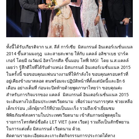
ทั้งนี้ได้รับเกียรติจาก น.ส. ลีส์ การ์เซีย มิสแกรนด์ อินเตอร์เนชั่นแนล
2014 ขึ้นสวมมงกุฎ และสายสะพาย ให้กับ แคลล์ อลิซาเบธ ปาร์ค
เกอร์ โดยมี ณวัฒน์ อิสรไกรศีล ขึ้นมอบ โทฟี่ MGI โดย น.ส.แคลล์
เผยว่า รู้สึกดีใจที่ได้รับตำแหน่ง มิสแกรนด์ อินเตอร์เนชั่นแนล 2015
ในครั้งนี้ ขอขอบคุณแฟนนางงามที่ให้กำลังใจ ขอบคุณครอบครัวที่
อยู่เคียงข้างมาตลอด ตนพร้อมจะปฏิบัติหน้าที่ตั้งแต่บัดนี้และอีก 6
เดือน อย่างเต็มที่ ก่อนจะปิดท้ายด้วยพูดภาษาไทยว่า ขอบคุณค่ะ
สำหรับภารกิจแรกของ แคลล์ มิสแกรนด์ อินเตอร์เนชั่นแนล 2015
จะเดินทางไปเยือนประเทศเวียดนาม เพื่อร่วมงานการกุศล ช่วยเหลือ
เด็กเร่ร่อน ,เด็กผุ้ยากไร้ที่ป่วยเป็นมะเร็ง รวมถึงเข้าเยี่ยมชม
พิพิธภัณฑ์สงครามในประเทศเวียดนาม เข้าสัมภาษณ์พูดคุยใน
รายการโทรทัศน์ชื่อดัง LET VIET (เลท เวียด) รวมถึงเป็นสักขีพยาน
ในการแต่งตั้ง มิสแกรนด์ เวียดนาม ด้วย.
ติดตามรายละเอียดและเกาะติดกิจกรรมการประกวดได้ทาง