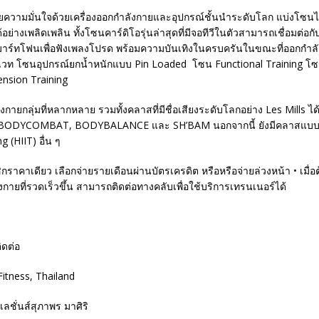
้วยความมั่นใจด้วยเครื่องออกกำลังกายและอุปกรณ์ชั้นนำระดับโลก แบ่งโซนไว
อย่างเพลิดเพลิน ทั้งโซนคาร์ดิโอรุ่นล่าสุดที่มีจอทีวีในตัวสามารถเชื่อมต่อ
อสมาร์ทโฟนเพื่อฟังเพลงโปรด พร้อมความบันเทิงในครบครันในขณะที่ออกกำ
เวท โซนอุปกรณ์ยกน้ำหนักแบบ Pin Loaded โซน Functional Training โซน
nsion Training
กายกลุ่มที่หลากหลาย รวมทั้งคลาสที่มีชื่อเสียงระดับโลกอย่าง Les Mills ได้
DYCOMBAT, BODYBALANCE และ SH’BAM นอกจากนี้ ยังมีคลาสแบบ H
g (HIIT) อื่น ๆ
ิกราคาเดียว เลือกจ่ายรายเดือนผ่านบัตรเครดิต หรือหรือจ่ายล่วงหน้า • เมื่อ
ายที่รวดเร็วขึ้น สามารถติดต่อทางคลับเพื่อใช้บริการเทรนเนอร์ได้
ติดต่อ
Fitness, Thailand
รีเลชั่นส์สุภาพร มาศิริ