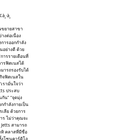
ีแผนขยายสาขา
างต่อเนื่อง
้องการออกกำลัง
อย่างดี ด้วย
การรายเดือนที่
การฟิตเนสได้
่สามารถรองรับได้
รกิจฟิตเนสใน
เรามั่นใจว่า
etts ประสบ
น” “จุดมุ่ง
อกกำลังกายเป็น
รเลีย ด้วยการ
าร ไม่ว่าคุณจะ
 Jetts สามารถ
 คลาสที่มีชื่อ
ั้งโซนคาร์ดิโอ