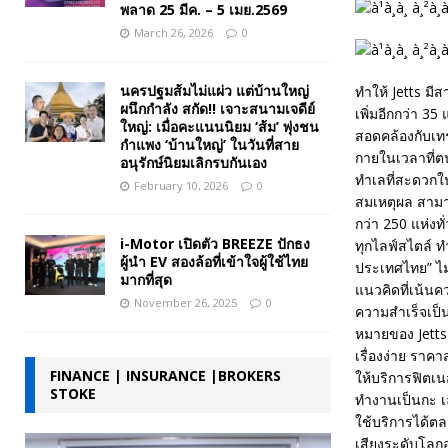
พลาด 25 มีค. – 5 เมย.2569
March 26, 2026
0
นครปฐมส้มไม่แผ่ว แต่บ้านใหญ่
ทำให้ Jetts มี
ผนึกกำลัง สกัด!! เจาะสนามเจดีย์
เพิ่มอีกกว่า 3
ใหญ่: เมื่อคะแนนนิยม ‘ส้ม’ พุ่งชน
สอดคล้องกับเทร
กำแพง ‘บ้านใหญ่’ ในวันที่สาย
กายในเวลาที่ต
อนุรักษ์นิยมเลิกรบกันเอง
ทำเลที่สะดวกใน
February 10, 2026
0
สมเหตุผล สามาร
กว่า 250 แห่งทั่
i-Motor เปิดตัว BREEZE ปักธง
ทุกไลฟ์สไตล์ ท
ผู้นำ EV สองล้อที่เข้าใจผู้ใช้ไทย
ประเทศไทย” ไมเ
มากที่สุด
แนวคิดที่เน้น
November 26, 2025
0
ความสำเร็จเป็
หมายของ Jetts
เรื่องง่าย ราค
FINANCE | INSURANCE |BROKERS
ให้บริการฟิตเน
STOKE
ทำงานเป็นกะ เ
ใช้บริการได้ตล
เสียงระดับโลกอ