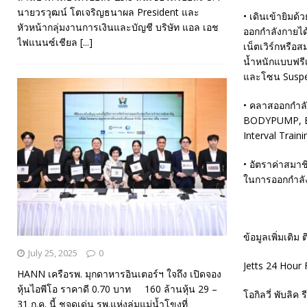
นายวรวุฒน์ โตเจริญธนาผล President และ
• เดินเข้ายิมด
หัวหน้ากลุ่มงานการเงินและบัญชี บริษัท แอล เอช
ออกกำลังกายได้
ไฟแนนซ์เชียล
[...]
เน็ตเวิร์กหรื
น้ำหนักแบบฟรี
และโซน Suspe
• คลาสออกกำลัง
BODYPUMP, BO
Interval Trainin
• อัตราค่าสมาช
ในการออกกำลังก
ข้อมูลเพิ่มเติม 
July 25, 2025
0
Jetts 24 Hour 
HANN เครือรพ. มุกดาหารอินเตอร์ฯ ใจถึง เปิดจอง
หุ้นไอพีโอ ราคาดี 0.70 บาท 160 ล้านหุ้น 29 –
โอกิลวี่ พับลิค 
31 ก.ค. นี้ ชูจุดเด่น รพ.แห่งลุ่มแม่น้ำโขงที่