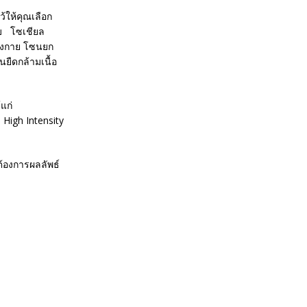
้ให้คุณเลือก
กับ โซเชียล
ลังกาย โซนยก
ยืดกล้ามเนื้อ
แก่
igh Intensity
ต้องการผลลัพธ์