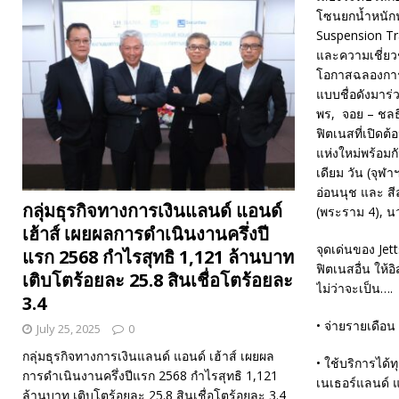
โซนยกน้ำหนักฟ
Suspension Tra
และความเชี่ยว
โอกาสฉลองการเป
แบบชื่อดังมาร่
พร, จอย – ชลธิ
ฟิตเนสที่เปิดต
แห่งใหม่พร้อมก
เดียม วัน (จุฬ
อ่อนนุช และ สี
กลุ่มธุรกิจทางการเงินแลนด์ แอนด์
(พระราม 4), นว
เฮ้าส์ เผยผลการดำเนินงานครึ่งปี
จุดเด่นของ Jet
แรก 2568 กำไรสุทธิ 1,121 ล้านบาท
ฟิตเนสอื่น ให้
เติบโตร้อยละ 25.8 สินเชื่อโตร้อยละ
ไม่ว่าจะเป็น….
3.4
• จ่ายรายเดือน 
July 25, 2025
0
กลุ่มธุรกิจทางการเงินแลนด์ แอนด์ เฮ้าส์ เผยผล
• ใช้บริการได้
การดำเนินงานครึ่งปีแรก 2568 กำไรสุทธิ 1,121
เนเธอร์แลนด์ แ
ล้านบาท เติบโตร้อยละ 25.8 สินเชื่อโตร้อยละ 3.4