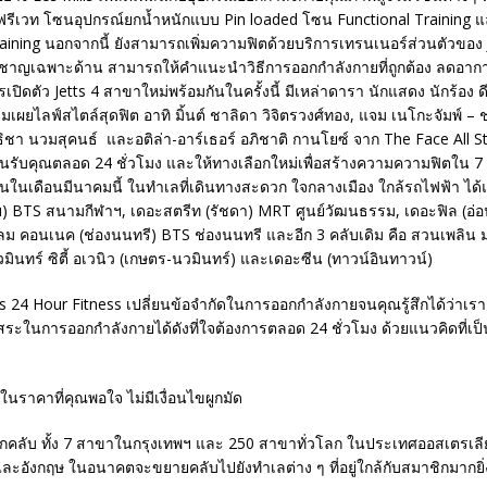
รีเวท โซนอุปกรณ์ยกน้ำหนักแบบ Pin loaded โซน Functional Training
ining นอกจากนี้ ยังสามารถเพิ่มความฟิตด้วยบริการเทรนเนอร์ส่วนตัวของ Je
ชาญเฉพาะด้าน สามารถให้คำแนะนำวิธีการออกกำลังกายที่ถูกต้อง ลดอาก
ิดตัว Jetts 4 สาขาใหม่พร้อมกันในครั้งนี้ มีเหล่าดารา นักแสดง นักร้อง 
วมเผยไลฟ์สไตล์สุดฟิต อาทิ มิ้นต์ ชาลิดา วิจิตรวงศ์ทอง, แจม เนโกะจัมพ์ – 
ชา นวมสุคนธ์ และอติล่า-อาร์เธอร์ อภิชาติ กานโยซ์ จาก The Face All Sta
้อนรับคุณตลอด 24 ชั่วโมง และให้ทางเลือกใหม่เพื่อสร้างความความฟิตใน 7 
ันในเดือนมีนาคมนี้ ในทำเลที่เดินทางสะดวก ใจกลางเมือง ใกล้รถไฟฟ้า ได
าฯ) BTS สนามกีฬาฯ, เดอะสตรีท (รัชดา) MRT ศูนย์วัฒนธรรม, เดอะฟิล (อ่
ลม คอนเนค (ช่องนนทรี) BTS ช่องนนทรี และอีก 3 คลับเดิม คือ สวนเพลิน ม
มินทร์ ซิตี้ อเวนิว (เกษตร-นวมินทร์) และเดอะซีน (ทาวน์อินทาวน์)
ts 24 Hour Fitness เปลี่ยนข้อจำกัดในการออกกำลังกายจนคุณรู้สึกได้ว่าเ
อิสระในการออกกำลังกายได้ดังที่ใจต้องการตลอด 24 ชั่วโมง ด้วยแนวคิดที่เป
ในราคาที่คุณพอใจ ไม่มีเงื่อนไขผูกมัด
ทุกคลับ ทั้ง 7 สาขาในกรุงเทพฯ และ 250 สาขาทั่วโลก ในประเทศออสเตรเลี
ละอังกฤษ ในอนาคตจะขยายคลับไปยังทำเลต่าง ๆ ที่อยู่ใกล้กับสมาชิกมากยิ่ง