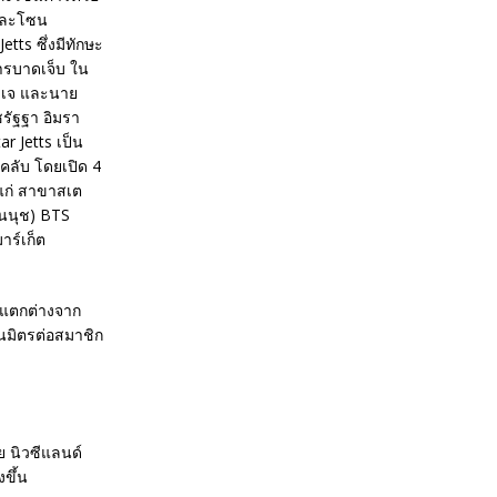
 และโซน
tts ซึ่งมีทักษะ
ารบาดเจ็บ ใน
ดีเจ และนาย
ชรัฐฐา อิมรา
r Jetts เป็น
คลับ โดยเปิด 4
้แก่ สาขาสเต
อนนุช) BTS
าร์เก็ต
ราแตกต่างจาก
็นมิตรต่อสมาชิก
ย นิวซีแลนด์
ขึ้น