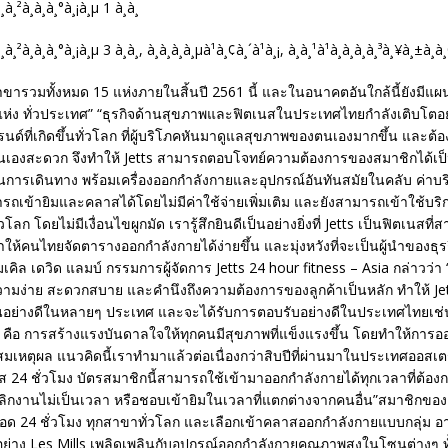
สาขารวมทั้งหมด 15 แห่งภายในสิ้นปี 2561 นี้ และในอนาคตอันใกล้นี้ยังม
5 แห่ง ทั่วประเทศ” “ธุรกิจด้านสุขภาพและฟิตเนสในประเทศไทยกำลังเติบโตอย่
นด์ที่เกิดขึ้นทั่วโลก ที่ผู้บริโภคหันมาดูแลสุขภาพของตนเองมากขึ้น และต
นเองสะดวก จึงทำให้ Jetts สามารถตอบโจทย์ความต้องการของสมาชิกได้เป็น
การเดินทาง พร้อมเครื่องออกกำลังกายและอุปกรณ์อันทันสมัยในคลับ ค่าบริ
ถเข้ายิมและคลาสได้โดยไม่มีค่าใช้จ่ายเพิ่มเติม และยังสามารถเข้าใช้บริ
วโลก โดยไม่มีเงื่อนไขผูกมัด เรารู้สึกยินดีเป็นอย่างยิ่งที่ Jetts เป็นฟิตเนสที
ำให้คนไทยจัดตารางออกกำลังกายได้ง่ายขึ้น และมุ่งหวังที่จะเป็นผู้นำของธุ
คิล เดวิด แลมบ์ กรรมการผู้จัดการ Jetts 24 hour fitness – Asia กล่าวว่า “
ความง่าย สะดวกสบาย และคำนึงถึงความต้องการของลูกค้าเป็นหลัก ทำให้ J
นอย่างดีในหลายๆ ประเทศ และจะได้รับการตอบรับอย่างดีในประเทศไทยเช่นกั
 คือ การสร้างแรงบันดาลใจให้ทุกคนมีสุขภาพที่แข็งแรงขึ้น โดยทำให้การอ
าสมเหตุผล แนวคิดนี้เราทำมาแล้วต่อเนื่องกว่าสิบปีที่ผ่านมาในประเทศออสเต
ส 24 ชั่วโมง บัตรสมาชิกนี้สามารถใช้เข้ามาออกกำลังกายได้ทุกเวลาที่ต้องก
ลิกงานไม่เป็นเวลา หรือชอบเข้ายิมในเวลาที่แตกต่างจากคนอื่น”สมาชิกของ
อด 24 ชั่วโมง ทุกสาขาทั่วโลก และเลือกเข้าคลาสออกกำลังกายแบบกลุ่ม อาทิ
ย่าง Les Mills เพลิดเพลินกับอุปกรณ์ออกกำลังกายคุณภาพสูงในโซนต่างๆ ท