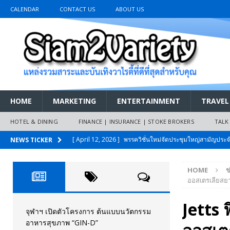
CALENDAR
CONTACT US
ABOUT US
HOME
MARKETING
ENTERTAINMENT
TRAVEL
HOTEL & DINING
FINANCE | INSURANCE | STOKE BROKERS
TALK
[ April 12, 2026 ]
พรรควิชั่นใหม่จัดประชุมใหญ่สามัญปร
NEWS TICKER
และหนี้สินของประชาชนการเงินไร้ดอกเบี้ย
PR NEWS
HOME
ข
[ March 26, 2026 ]
เริ่มแล้วงานมหกรรมยานยนต์ The 47th
ออสเตรเลียสยาย
เมย.2569
AUTO NEWS
Jetts 
[ February 10, 2026 ]
นครปฐมส้มไม่แผ่ว แต่บ้านใหญ่ผนึกกำ
จุฬาฯ เปิดตัวโครงการ ต้นแบบนวัตกรรม
อาหารสุขภาพ “GIN-D”
วันที่สายอนุรักษ์นิยมเลิกรบกันเอง
PR NEWS