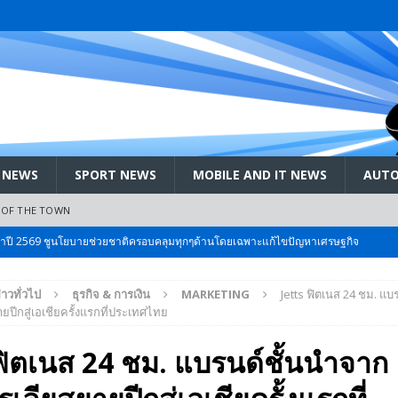
 NEWS
SPORT NEWS
MOBILE AND IT NEWS
AUTO
 OF THE TOWN
ะจำปี 2569 ชูนโยบายช่วยชาติครอบคลุมทุกๆด้านโดยเฉพาะแก้ไขปัญหาเศรษฐกิจ
่าวทั่วไป
ธุรกิจ & การเงิน
MARKETING
Jetts ฟิตเนส 24 ชม. แบ
 Bangkok International Motor 2026 ที่คนรักรถ ไม่ควรพลาด 25 มีค. – 5
ปีกสู่เอเชียครั้งแรกที่ประเทศไทย
ฟิตเนส 24 ชม. แบรนด์ชั้นนำจาก
ลัง สกัด!! เจาะสนามเจดีย์ใหญ่: เมื่อคะแนนนิยม ‘ส้ม’ พุ่งชนกำแพง ‘บ้านใหญ่’ ใน