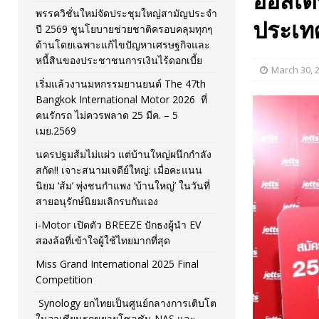
ออสเตร
พรรควิชั่นใหม่จัดประชุมใหญ่สามัญประจำ
[ November 26, 2025 ]
i-Motor เปิดตัว BREEZE ปักธงผู้นำ
ประเท
ปี 2569 ชูนโยบายช่วยชาติครอบคลุมทุกๆ
ด้านโดยเฉพาะแก้ไขปัญหาเศรษฐกิจและ
[ April 30, 2026 ]
จุฬาฯ เปิดตัวโครงการ ต้นแบบนวัตกรร
หนี้สินของประชาชนการเงินไร้ดอกเบี้ย
March 30, 
เริ่มแล้วงานมหกรรมยานยนต์ The 47th
Bangkok International Motor 2026 ที่
คนรักรถ ไม่ควรพลาด 25 มีค. – 5
เมย.2569
นครปฐมส้มไม่แผ่ว แต่บ้านใหญ่ผนึกกำลัง
สกัด!! เจาะสนามเจดีย์ใหญ่: เมื่อคะแนน
นิยม ‘ส้ม’ พุ่งชนกำแพง ‘บ้านใหญ่’ ในวันที่
สายอนุรักษ์นิยมเลิกรบกันเอง
i-Motor เปิดตัว BREEZE ปักธงผู้นำ EV
สองล้อที่เข้าใจผู้ใช้ไทยมากที่สุด
Miss Grand International 2025 Final
Competition
Synology ยกไทยเป็นศูนย์กลางการเติบโต
ในอาเซียนรุกขยายโซลูชัน NAS และ