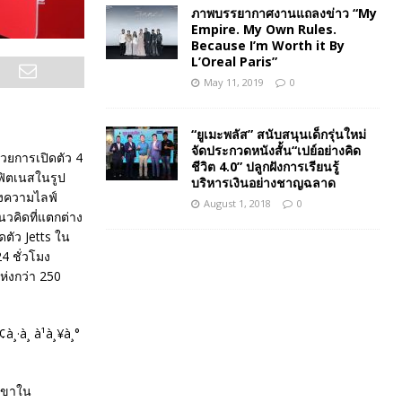
ภาพบรรยากาศงานแถลงข่าว “My
Empire. My Own Rules.
Because I’m Worth it By
L’Oreal Paris”
May 11, 2019
0
“ยูเมะพลัส” สนับสนุนเด็กรุ่นใหม่
จัดประกวดหนังสั้น“เปย์อย่างคิด
้วยการเปิดตัว 4
ชีวิต 4.0” ปลูกฝังการเรียนรู้
กฟิตเนสในรูป
บริหารเงินอย่างชาญฉลาด
ึงความไลฟ์
August 1, 2018
0
นวคิดที่แตกต่าง
ดตัว Jetts ใน
4 ชั่วโมง
ห่งกว่า 250
สาขาใน