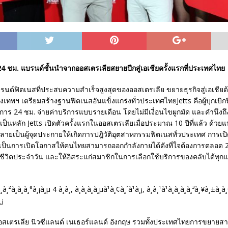
4 ชม. แบรนด์ชั้นนำจากออสเตรเลียสยายปีกสู่เอเชียครั้งแรกที่ประเทศไทย
บรนด์ฟิตเนสที่ประสบความสำเร็จสูงสุดของออสเตรเลีย ขยายธุรกิจสู่เอเชียด
เทพฯ เตรียมสร้างฐานฟิตเนสอันแข็งแกร่งทั่วประเทศไทยJetts คือผู้บุกเบิ
ริการ 24 ชม. จ่ายค่าบริการแบบรายเดือน โดยไม่มีเงื่อนไขผูกมัด และคำนึงถ
เป็นหลัก Jetts เปิดตัวครั้งแรกในออสเตรเลียเมื่อประมาณ 10 ปีที่แล้ว ด้วยแ
 กลายเป็นผู้จุดประกายให้เกิดการปฎิวัติอุตสาหกรรมฟิตเนสทั่วประเทศ การเปิ
ป็นการเปิดโอกาสให้คนไทยสามารถออกกำลังกายได้ดังที่ใจต้องการตลอด 2
ีชีวิตประจำวัน และให้อิสระแก่สมาชิกในการเลือกใช้บริการของคลับได้ทุกแ
อสเตรเลีย นิวซีแลนด์ เนเธอร์แลนด์ อังกฤษ รวมทั้งประเทศไทยการขยาย