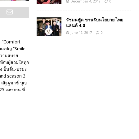
December 4, 2019
0
วัชมนฟู้ด ขานรับนโยบาย ไทย
แลนด์ 4.0
June 12, 2017
0
้า “Comfort
แคมเปญ “Smile
ะความสบาย
้กับผู้สวมใส่ทุก
ง ปั้นจั่น-ปรมะ
land season 3
– ณัฐฐชาซ์ บุญ
25 เมษายน ที่