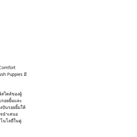
 “Comfort
sh Puppies มี
สไตล์ของผู้
บรอยยิ้มและ
งปันรอยยิ้มให้
ใจใจนำเสนอ
โนโลยี่ในคู่