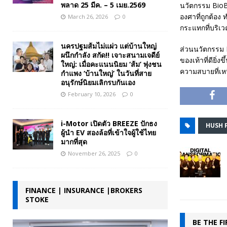
พลาด 25 มีค. – 5 เมย.2569
นวัตกรรม BioBe
องศาที่ถูกต้อ
March 26, 2026
0
กระแทกที่บริเว
นครปฐมส้มไม่แผ่ว แต่บ้านใหญ่
ส่วนนวัตกรรม F
ผนึกกำลัง สกัด!! เจาะสนามเจดีย์
ของเท้าที่ดียิ่
ใหญ่: เมื่อคะแนนนิยม ‘ส้ม’ พุ่งชน
ความสบายที่เหน
กำแพง ‘บ้านใหญ่’ ในวันที่สาย
อนุรักษ์นิยมเลิกรบกันเอง
February 10, 2026
0
i-Motor เปิดตัว BREEZE ปักธง
HUSH 
ผู้นำ EV สองล้อที่เข้าใจผู้ใช้ไทย
มากที่สุด
November 26, 2025
0
FINANCE | INSURANCE |BROKERS
STOKE
BE THE F