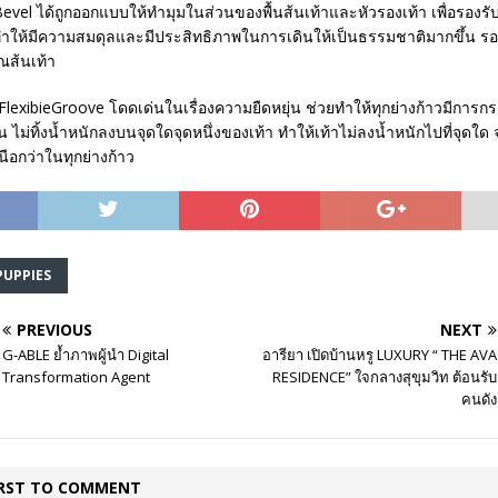
vel ได้ถูกออกแบบให้ทำมุมในส่วนของพื้นส้นเท้าและหัวรองเท้า เพื่อรองรั
ง ทำให้มีความสมดุลและมีประสิทธิภาพในการเดินให้เป็นธรรมชาติมากขึ้น ร
ณส้นเท้า
lexibieGroove โดดเด่นในเรื่องความยืดหยุ่น ช่วยทำให้ทุกย่างก้าวมีการก
งขึ้น ไม่ทิ้งน้ำหนักลงบนจุดใดจุดหนึ่งของเท้า ทำให้เท้าไม่ลงน้ำหนักไปที่จุดใด 
ือกว่าในทุกย่างก้าว
PUPPIES
PREVIOUS
NEXT
G-ABLE ย้ำภาพผู้นำ Digital
อารียา เปิดบ้านหรู LUXURY “ THE AVA
Transformation Agent
RESIDENCE” ใจกลางสุขุมวิท ต้อนรับ
คนดัง
IRST TO COMMENT