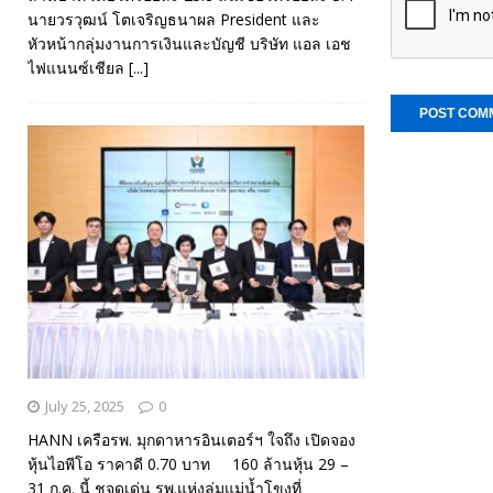
นายวรวุฒน์ โตเจริญธนาผล President และ
หัวหน้ากลุ่มงานการเงินและบัญชี บริษัท แอล เอช
ไฟแนนซ์เชียล
[...]
July 25, 2025
0
HANN เครือรพ. มุกดาหารอินเตอร์ฯ ใจถึง เปิดจอง
หุ้นไอพีโอ ราคาดี 0.70 บาท 160 ล้านหุ้น 29 –
31 ก.ค. นี้ ชูจุดเด่น รพ.แห่งลุ่มแม่น้ำโขงที่