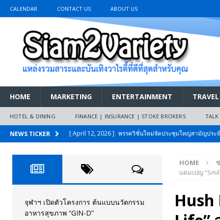
CALENDAR
CONTACT US
ABOUT US
HOME
MARKETING
ENTERTAINMENT
TRAVEL
HOTEL & DINING
FINANCE | INSURANCE | STOKE BROKERS
TALK
[ April 12, 2026 ]
พรรควิชั่นใหม่จัดประชุมใหญ่สามัญปร
NEWS TICKER
และหนี้สินของประชาชนการเงินไร้ดอกเบี้ย
PR NEWS
HOME
ข
[ March 26, 2026 ]
เริ่มแล้วงานมหกรรมยานยนต์ The 47th
แคมเปญ “Smile 
เมย.2569
AUTO NEWS
Hush 
[ February 10, 2026 ]
นครปฐมส้มไม่แผ่ว แต่บ้านใหญ่ผนึกกำ
จุฬาฯ เปิดตัวโครงการ ต้นแบบนวัตกรรม
อาหารสุขภาพ “GIN-D”
วันที่สายอนุรักษ์นิยมเลิกรบกันเอง
PR NEWS