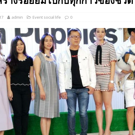
สร้างรอยยิ้มไปกับทุกก้าวของชีวิต
 EV สองล้อที่เข้าใจผู้ใช้ไทยมากที่สุด
AUTO NEWS
17
admin
Event social life
0
มอาหารสุขภาพ “GIN-D”
EVENT SOCIAL LIFE