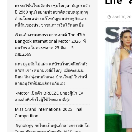
Life” 
พรรควิชั่นใหม่จัดประชุมใหญ่สามัญประจำ
[ November 26, 2025 ]
i-Motor เปิดตัว BREEZE ปักธงผู้นำ
ปี 2569 ชูนโยบายช่วยชาติครอบคลุมทุกๆ
April 30, 20
ด้านโดยเฉพาะแก้ไขปัญหาเศรษฐกิจและ
[ April 30, 2026 ]
จุฬาฯ เปิดตัวโครงการ ต้นแบบนวัตกรร
หนี้สินของประชาชนการเงินไร้ดอกเบี้ย
เริ่มแล้วงานมหกรรมยานยนต์ The 47th
Bangkok International Motor 2026 ที่
คนรักรถ ไม่ควรพลาด 25 มีค. – 5
เมย.2569
นครปฐมส้มไม่แผ่ว แต่บ้านใหญ่ผนึกกำลัง
สกัด!! เจาะสนามเจดีย์ใหญ่: เมื่อคะแนน
นิยม ‘ส้ม’ พุ่งชนกำแพง ‘บ้านใหญ่’ ในวันที่
สายอนุรักษ์นิยมเลิกรบกันเอง
i-Motor เปิดตัว BREEZE ปักธงผู้นำ EV
สองล้อที่เข้าใจผู้ใช้ไทยมากที่สุด
Miss Grand International 2025 Final
Competition
Synology ยกไทยเป็นศูนย์กลางการเติบโต
ในอาเซียนรุกขยายโซลูชัน NAS และ