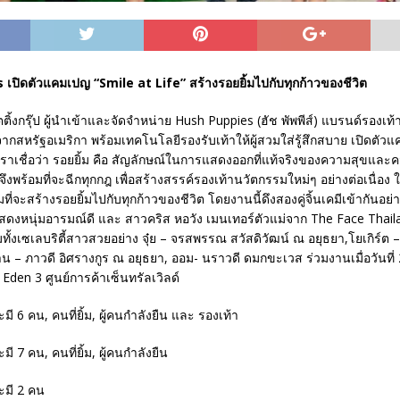
เปิดตัวแคมเปญ “Smile at Life” สร้างรอยยิ้มไปกับทุกก้าวของชีวิต
ตติ้งกรุ๊ป ผู้นำเข้าและจัดจำหน่าย Hush Puppies (ฮัช พัพพีส์) แบรนด์รองเท
ากสหรัฐอเมริกา พร้อมเทคโนโลยีรองรับเท้าให้ผู้สวมใส่รู้สึกสบาย เปิดตัว
เราเชื่อว่า รอยยิ้ม คือ สัญลักษณ์ในการแสดงออกที่แท้จริงของความสุขแล
งพร้อมที่จะฉีกทุกกฎ เพื่อสร้างสรรค์รองเท้านวัตกรรมใหม่ๆ อย่างต่อเนื่อง ให
มที่จะสร้างรอยยิ้มไปกับทุกก้าวของชีวิต โดยงานนี้ดึงสองคู่จิ้นเคมีเข้ากันอย่า
แสดงหนุ่มอารมณ์ดี และ สาวคริส หอวัง เมนเทอร์ตัวแม่จาก The Face Thai
ั้งเซเลบริตี้สาวสวยอย่าง จุ๋ย – จรสพรรณ สวัสดิวัฒน์ ณ อยุธยา,โยเกิร์ต 
น – ภาวดี อิศรางกูร ณ อยุธยา, ออม- นราวดี ดมกขะเวส ร่วมงานเมื่อวันที่ 
den 3 ศูนย์การค้าเซ็นทรัลเวิลด์