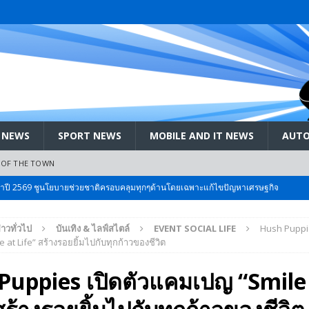
 NEWS
SPORT NEWS
MOBILE AND IT NEWS
AUTO
 OF THE TOWN
ะจำปี 2569 ชูนโยบายช่วยชาติครอบคลุมทุกๆด้านโดยเฉพาะแก้ไขปัญหาเศรษฐกิจ
่าวทั่วไป
บันเทิง & ไลฟ์สไตล์
EVENT SOCIAL LIFE
Hush Puppie
 Bangkok International Motor 2026 ที่คนรักรถ ไม่ควรพลาด 25 มีค. – 5
at Life” สร้างรอยยิ้มไปกับทุกก้าวของชีวิต
Puppies เปิดตัวแคมเปญ “Smile
ลัง สกัด!! เจาะสนามเจดีย์ใหญ่: เมื่อคะแนนนิยม ‘ส้ม’ พุ่งชนกำแพง ‘บ้านใหญ่’ ใน