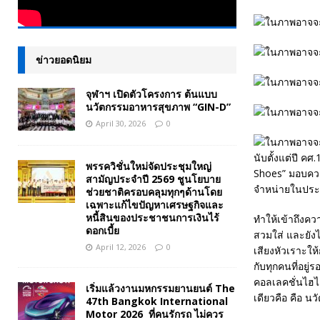
ข่าวยอดนิยม
จุฬาฯ เปิดตัวโครงการ ต้นแบบ
นวัตกรรมอาหารสุขภาพ “GIN-D”
April 30, 2026
0
นับตั้งแต่ปี ค
พรรควิชั่นใหม่จัดประชุมใหญ่
Shoes” มอบควา
สามัญประจำปี 2569 ชูนโยบาย
จำหน่ายในประเ
ช่วยชาติครอบคลุมทุกๆด้านโดย
เฉพาะแก้ไขปัญหาเศรษฐกิจและ
หนี้สินของประชาชนการเงินไร้
ทำให้เข้าถึงคว
ดอกเบี้ย
สวมใส่ และยัง
April 12, 2026
0
เสียงหัวเราะให้
กับทุกคนที่อยู
คอลเลคชั่นไฮไล
เริ่มแล้วงานมหกรรมยานยนต์ The
เดียวคือ คือ น
47th Bangkok International
Motor 2026 ที่คนรักรถ ไม่ควร