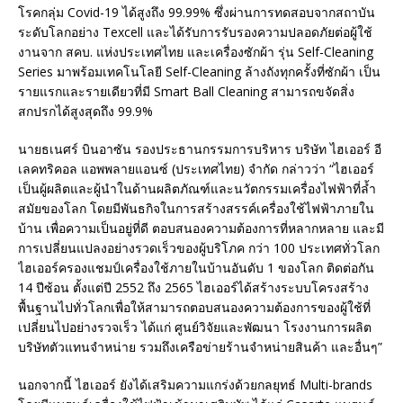
โรคกลุ่ม Covid-19 ได้สูงถึง 99.99% ซึ่งผ่านการทดสอบจากสถาบัน
ระดับโลกอย่าง Texcell และได้รับการรับรองความปลอดภัยต่อผู้ใช้
งานจาก สคบ. แห่งประเทศไทย และเครื่องซักผ้า รุ่น Self-Cleaning
Series มาพร้อมเทคโนโลยี Self-Cleaning ล้างถังทุกครั้งที่ซักผ้า เป็น
รายแรกและรายเดียวที่มี Smart Ball Cleaning สามารถขจัดสิ่ง
สกปรกได้สูงสุดถึง 99.9%
นายธเนศร์ บินอาซัน รองประธานกรรมการบริหาร บริษัท ไฮเออร์ อี
เลคทริคอล แอพพลายแอนซ์ (ประเทศไทย) จำกัด กล่าวว่า “ไฮเออร์
เป็นผู้ผลิตและผู้นำในด้านผลิตภัณฑ์และนวัตกรรมเครื่องไฟฟ้าที่ล้ำ
สมัยของโลก โดยมีพันธกิจในการสร้างสรรค์เครื่องใช้ไฟฟ้าภายใน
บ้าน เพื่อความเป็นอยู่ที่ดี ตอบสนองความต้องการที่หลากหลาย และมี
การเปลี่ยนแปลงอย่างรวดเร็วของผู้บริโภค กว่า 100 ประเทศทั่วโลก
ไฮเออร์ครองแชมป์เครื่องใช้ภายในบ้านอันดับ 1 ของโลก ติดต่อกัน
14 ปีซ้อน ตั้งแต่ปี 2552 ถึง 2565 ไฮเออร์ได้สร้างระบบโครงสร้าง
พื้นฐานไปทั่วโลกเพื่อให้สามารถตอบสนองความต้องการของผู้ใช้ที่
เปลี่ยนไปอย่างรวจเร็ว ได้แก่ ศูนย์วิจัยและพัฒนา โรงงานการผลิต
บริษัทตัวแทนจำหน่าย รวมถึงเครือข่ายร้านจำหน่ายสินค้า และอื่นๆ”
นอกจากนี้ ไฮเออร์ ยังได้เสริมความแกร่งด้วยกลยุทธ์ Multi-brands