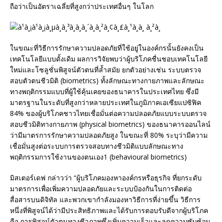
ถือว่าเป็นอัตราเฉลี่ยที่สูงกว่าประเทศอื่นๆ ในโลก
ในขณะที่วิธีการรักษาความปลอดภัยที่ใช้อยู่ในองค์กรนั้นยังคงเป็น
เทคโนโลยีแบบดั้งเดิม ผลการวิจัยพบว่าผู้บริโภคชื่นชอบเทคโนโลยี
ใหม่และโซลูชั่นพิสูจน์ตัวตนที่ล้ำสมัย ยกตัวอย่างเช่น ระบบตรวจ
สอบตัวตนชีวมิติ (biometrics) ทั้งลักษณะทางกายภาพและลักษณะ
ทางพฤติกรรมแบบที่ผู้ใช้คุ้นเคยของธนาคารในประเทศไทย ซึ่งมี
มาตรฐานในระดับที่สูงกว่าหลายประเทศในภูมิภาคเอเซียแปซิฟิค
84% ของผู้บริโภคชาวไทยเชื่อมั่นต่อความปลอดภัยแบบระบบตรวจ
สอบชีวมิติทางกายภาพ (physical biometrics) ของธนาคารออนไลน์
ว่ามีมาตรการรักษาความปลอดภัยสูง ในขณะที่ 80% ระบุว่ามีความ
เชื่อมั่นสูงต่อระบบการตรวจสอบทางชีวมิติแบบลักษณะทาง
พฤติกรรมการใช้งานของตนเอง1 (behavioural biometrics)
มิสเตอร์เดฟ กล่าวว่า “ผู้บริโภคมองหาองค์กรหรือธุรกิจ ที่ยกระดับ
มาตรการเพื่อเพิ่มความปลอดภัยและระบบป้องกันในการติดต่อ
สื่อสารบนดิจิทัล และพวกเขากำลังมองหาวิธีการที่ง่ายขึ้น วิธีการ
หนึ่งที่พิสูจน์ได้ว่ามีประสิทธิภาพและได้รับการตอบรับดีจากผู้บริโภค
คือ การพิสูจน์ตัวตนทางชีวภาพซึ่งเพิ่มความเร็วและลดความซับซ้อน