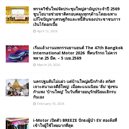
พรรควิชั่นใหม่จัดประชุมใหญ่สามัญประจำปี 2569
ชูนโยบายช่วยชาติครอบคลุมทุกๆด้านโดยเฉพาะ
แก้ไขปัญหาเศรษฐกิจและหนี้สินของประชาชนการ
เงินไร้ดอกเบี้ย
April 12, 2026
เริ่มแล้วงานมหกรรมยานยนต์ The 47th Bangkok
International Motor 2026 ที่คนรักรถ ไม่ควร
พลาด 25 มีค. – 5 เมย.2569
March 26, 2026
นครปฐมส้มไม่แผ่ว แต่บ้านใหญ่ผนึกกำลัง สกัด!!
เจาะสนามเจดีย์ใหญ่: เมื่อคะแนนนิยม ‘ส้ม’ พุ่งชน
กำแพง ‘บ้านใหญ่’ ในวันที่สายอนุรักษ์นิยมเลิกรบ
กันเอง
February 10, 2026
i-Motor เปิดตัว BREEZE ปักธงผู้นำ EV สองล้อที่
เข้าใจผู้ใช้ไทยมากที่สุด