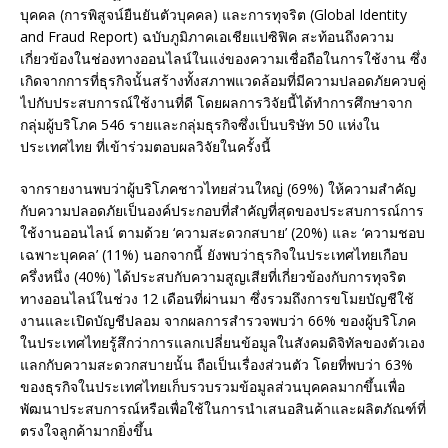
บุคคล (การพิสูจน์ยืนยันตัวบุคคล) และการทุจริต (Global Identity
and Fraud Report) ฉบับภูมิภาคเอเชียแปซิฟิค สะท้อนถึงความ
เกี่ยวข้องในช่องทางออนไลน์ในแง่ของความเชื่อถือในการใช้งาน ซึ่ง
เกิดจากการที่ธุรกิจนั้นสร้างทั้งสภาพแวดล้อมที่มีความปลอดภัยควบคู่
ไปกับประสบการณ์ใช้งานที่ดี โดยผลการวิจัยนี้ได้ทำการศึกษาจาก
กลุ่มผู้บริโภค 546 รายและกลุ่มธุรกิจซึ่งเป็นบริษัท 50 แห่งใน
ประเทศไทย ที่เข้าร่วมตอบผลวิจัยในครั้งนี้
จากรายงานพบว่าผู้บริโภคชาวไทยส่วนใหญ่ (69%) ให้ความสำคัญ
กับความปลอดภัยเป็นองค์ประกอบที่สำคัญที่สุดของประสบการณ์การ
ใช้งานออนไลน์ ตามด้วย ‘ความสะดวกสบาย’ (20%) และ ‘ความชอบ
เฉพาะบุคคล’ (11%) นอกจากนี้ ยังพบว่าธุรกิจในประเทศไทยเกือบ
ครึ่งหนึ่ง (40%) ได้ประสบกับความสูญเสียที่เกี่ยวข้องกับการทุจริต
ทางออนไลน์ในช่วง 12 เดือนที่ผ่านมา ซึ่งรวมถึงการขโมยบัญชีใช้
งานและเปิดบัญชีปลอม จากผลการสำรวจพบว่า 66% ของผู้บริโภค
ในประเทศไทยรู้สึกว่าการแลกเปลี่ยนข้อมูลในสังคมดิจิทัลของตัวเอง
แลกกับความสะดวกสบายนั้น ถือเป็นเรื่องส่วนตัว โดยที่พบว่า 63%
ของธุรกิจในประเทศไทยเก็บรวบรวมข้อมูลส่วนบุคคลมากขึ้นเพื่อ
พัฒนาประสบการณ์หรือเพื่อใช้ในการนำเสนอสินค้าและผลิตภัณฑ์ที่
ตรงใจลูกค้ามากยิ่งขึ้น