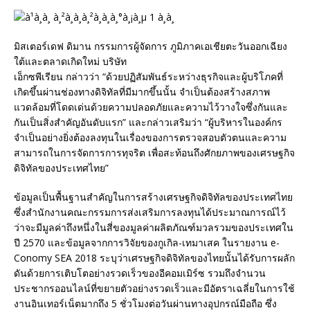
มิสเตอร์เดฟ ดิมาน กรรมการผู้จัดการ ภูมิภาคเอเชียตะวันออกเฉียง
ใต้และตลาดเกิดใหม่ บริษัท
เอ็กซพีเรียน กล่าวว่า “ด้วยปฏิสัมพันธ์ระหว่างธุรกิจและผู้บริโภคที่
เกิดขึ้นผ่านช่องทางดิจิทัลที่มีมากขึ้นนั้น จำเป็นต้องสร้างสภาพ
แวดล้อมที่โดดเด่นด้วยความปลอดภัยและความไว้วางใจซึ่งกันและ
กันเป็นสิ่งสำคัญอันดับแรก” และกล่าวเสริมว่า “ผู้บริหารในองค์กร
จำเป็นอย่างยิ่งต้องลงทุนในเรื่องของการตรวจสอบตัวตนและความ
สามารถในการจัดการการทุจริต เพื่อสะท้อนถึงศักยภาพของเศรษฐกิจ
ดิจิทัลของประเทศไทย”
ข้อมูลเป็นพื้นฐานสำคัญในการสร้างเศรษฐกิจดิจิทัลของประเทศไทย
ซึ่งสำนักงานคณะกรรมการส่งเสริมการลงทุนได้ประมาณการณ์ไว้
ว่าจะมีมูลค่าถึงหนึ่งในสี่ของมูลค่าผลิตภัณฑ์มวลรวมของประเทศใน
ปี 2570 และข้อมูลจากการวิจัยของกูเกิล-เทมาเสค ในรายงาน e-
Conomy SEA 2018 ระบุว่าเศรษฐกิจดิจิทัลของไทยนั้นได้รับการผลัก
ดันด้วยการเติบโตอย่างรวดเร็วของอีคอมเมิร์ซ รวมถึงจำนวน
ประชากรออนไลน์ที่ขยายตัวอย่างรวดเร็วและมีอัตราเฉลี่ยในการใช้
งานอินเทอร์เน็ตมากถึง 5 ชั่วโมงต่อวันผ่านทางอุปกรณ์มือถือ ซึ่ง