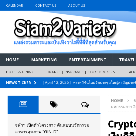
CALENDAR
CONTACT US
ABOUT US
HOME
MARKETING
ENTERTAINMENT
TRAVEL
HOTEL & DINING
FINANCE | INSURANCE | STOKE BROKERS
TALK
[ April 12, 2026 ]
พรรควิชั่นใหม่จัดประชุมใหญ่สามัญปร
NEWS TICKER
และหนี้สินของประชาชนการเงินไร้ดอกเบี้ย
PR NEWS
HOME
ข
[ March 26, 2026 ]
เริ่มแล้วงานมหกรรมยานยนต์ The 47th
มหกรรมการเงินด
เมย.2569
AUTO NEWS
Crypt
[ February 10, 2026 ]
นครปฐมส้มไม่แผ่ว แต่บ้านใหญ่ผนึกกำ
จุฬาฯ เปิดตัวโครงการ ต้นแบบนวัตกรรม
อาหารสุขภาพ “GIN-D”
วันที่สายอนุรักษ์นิยมเลิกรบกันเอง
PR NEWS