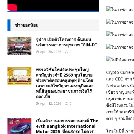
ข่าวยอดนิยม
จุฬาฯ เปิดตัวโครงการ ต้นแบบ
นวัตกรรมอาหารสุขภาพ “GIN-D”
April 30, 2026
0
พรรควิชั่นใหม่จัดประชุมใหญ่
Crypto Currency
สามัญประจำปี 2569 ชูนโยบาย
และ CEO จาก Wo
ช่วยชาติครอบคลุมทุกๆด้านโดย
Networkers Con
เฉพาะแก้ไขปัญหาเศรษฐกิจและ
หนี้สินของประชาชนการเงินไร้
เชี่ยวชาญและที
ดอกเบี้ย
กรุงเทพมหานคร 
April 12, 2026
0
ซึ่งมีโรงแรมใน
ภายใต้กลุ่มบริ
ต่าง ๆ รวมถึงยั
เริ่มแล้วงานมหกรรมยานยนต์ The
47th Bangkok International
โดยในปีนี้เรา
Motor 2026 ที่คนรักรถ ไม่ควร