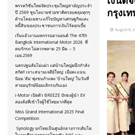
เงินดิจ
พรรควิชั่นใหม่จัดประชุมใหญ่สามัญประจำ
[ November 26, 2025 ]
i-Motor เปิดตัว BREEZE ปักธงผู้นำ
กรุงเท
ปี 2569 ชูนโยบายช่วยชาติครอบคลุมทุกๆ
ด้านโดยเฉพาะแก้ไขปัญหาเศรษฐกิจและ
[ April 30, 2026 ]
จุฬาฯ เปิดตัวโครงการ ต้นแบบนวัตกรร
หนี้สินของประชาชนการเงินไร้ดอกเบี้ย
August 8, 
เริ่มแล้วงานมหกรรมยานยนต์ The 47th
Bangkok International Motor 2026 ที่
คนรักรถ ไม่ควรพลาด 25 มีค. – 5
เมย.2569
นครปฐมส้มไม่แผ่ว แต่บ้านใหญ่ผนึกกำลัง
สกัด!! เจาะสนามเจดีย์ใหญ่: เมื่อคะแนน
นิยม ‘ส้ม’ พุ่งชนกำแพง ‘บ้านใหญ่’ ในวันที่
สายอนุรักษ์นิยมเลิกรบกันเอง
i-Motor เปิดตัว BREEZE ปักธงผู้นำ EV
สองล้อที่เข้าใจผู้ใช้ไทยมากที่สุด
Miss Grand International 2025 Final
Competition
Synology ยกไทยเป็นศูนย์กลางการเติบโต
ในอาเซียนรุกขยายโซลูชัน NAS และ