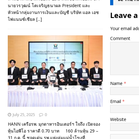
นายวรวุฒน์ โตเจริญธนาผล President และ
หัวหน้ากลุ่มงานการเงินและบัญชี บริษัท แอล เอช
Leave a
ไฟแนนซ์เชียล
[...]
Your email add
Comment
Name
*
Email
*
July 25, 2025
0
Website
HANN เครือรพ. มุกดาหารอินเตอร์ฯ ใจถึง เปิดจอง
หุ้นไอพีโอ ราคาดี 0.70 บาท 160 ล้านหุ้น 29 –
31 ก.ค. นี้ ชูจุดเด่น รพ.แห่งลุ่มแม่น้ำโขงที่