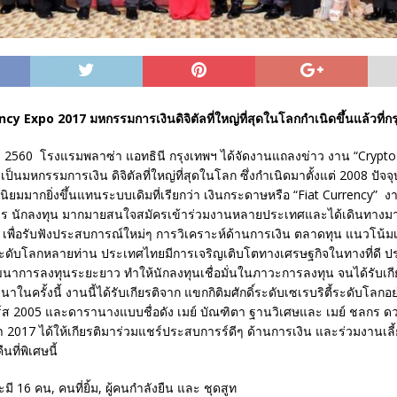
y Expo 2017 มหกรรมการเงินดิจิตัลที่ใหญ่ที่สุดในโลกกำเนิดขึ้นแล้วที่ก
าคม 2560 โรงแรมพลาซ่า แอทธินี กรุงเทพฯ ได้จัดงานแถลงข่าว งาน “Crypto
เป็นมหกรรมการเงิน ดิจิตัลที่ใหญ่ที่สุดในโลก ซึ่งกำเนิดมาตั้งแต่ 2008 ปัจจ
ิยมมากยิ่งขึ้นแทนระบบเดิมที่เรียกว่า เงินกระดาษหรือ “Fiat Currency” งาน
าร นักลงทุน มากมายสนใจสมัครเข้าร่วมงานหลายประเทศและได้เดินทางม
ม เพื่อรับฟังประสบการณ์ใหม่ๆ การวิเคราะห์ด้านการเงิน ตลาดทุน แนวโน้ม
งระดับโลกหลายท่าน ประเทศไทยมีการเจริญเติบโตทางเศรษฐกิจในทางที่ดี ป
าการลงทุนระยะยาว ทำให้นักลงทุนเชื่อมั่นในภาวะการลงทุน จนได้รับเกียร
ในครั้งนี้ งานนี้ได้รับเกียรติจาก แขกกิติมศักดิ์ระดับเซเรบริตี้ระดับโลกอ
วิร์ส 2005 และดารานางแบบชื่อดัง เมย์ บัณฑิตา ฐานวิเศษและ เมย์ ชลกร 
 2017 ได้ให้เกียรติมาร่วมแชร์ประสบการร์ดีๆ ด้านการเงิน และร่วมงานเลี
นที่พิเศษนี้