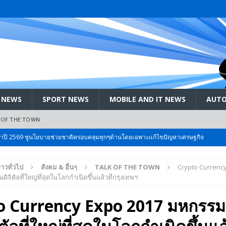
 NEWS
SPORT NEWS
MOBILE AND IT NEWS
AUTO
 OF THE TOWN
ะจำปี 2569 ชูนโยบายช่วยชาติครอบคลุมทุกๆด้านโดยเฉพาะแก้ไขปัญหาเศรษฐกิจ
่าวทั่วไป
สังคม & อื่นๆ
TALK OF THE TOWN
Crypto Currenc
 Bangkok International Motor 2026 ที่คนรักรถ ไม่ควรพลาด 25 มีค. – 5
ิจิตัลที่ใหญ่ที่สุดในโลกกำเนิดขึ้นแล้วที่กรุงเทพฯ
o Currency Expo 2017 มหกรร
ลัง สกัด!! เจาะสนามเจดีย์ใหญ่: เมื่อคะแนนนิยม ‘ส้ม’ พุ่งชนกำแพง ‘บ้านใหญ่’ ใน