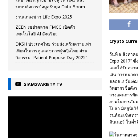
ระบบจัดการข้อมูลรับยุค Data Boom
งานแถลงข่าว Life Expo 2025
ZEEN เขย่าตลาด FMCG เปิดตัว
เทคโนโลยี AI อัจฉริยะ
Crypto Currenc
DKSH ประเทศไทย ร่วมส่งเสริมความเท่า
เทียมในการดูแลสุขภาพผู้หญิงไทย ผ่าน
วันที่ 8 สิงห
กิจกรรม “Patient Purpose Day 2025”
Expo 2017” ซึ่ง
และได้รับความน
เงิน การธนาค
ตลอด 3 วันเต็
SIAM2VARIETY TV
วิทยากรชื่อดั
วางแผนการพัฒน
ภาพในการสัมมนา
โบล่า มิสยูนิเ
รนด์ฉะเชิงเทรา
ดินเนอร์ ในค่ำคื