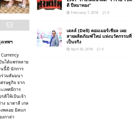
ดี ปีหมาทอง”
February 7, 2018
0
เดลล์ (Dell) คอมเมอร์เชียล เผย
สายผลิตภัณฑ์ใหม่ แห่งนวัตกรรมที่
เป็นจริง
รุงเทพฯ
April 30, 2018
0
 Currency
ุบันได้แพร่หลาย
นี้มี นักการ
าร่วมสัมมนา
เศรษฐกิจ จาก
ระเทศมีการ
ติให้เป้นเจ้า
ย่าง นาตาลี เกล
ดวงพลอย มิสแก
้ยงกาล่า