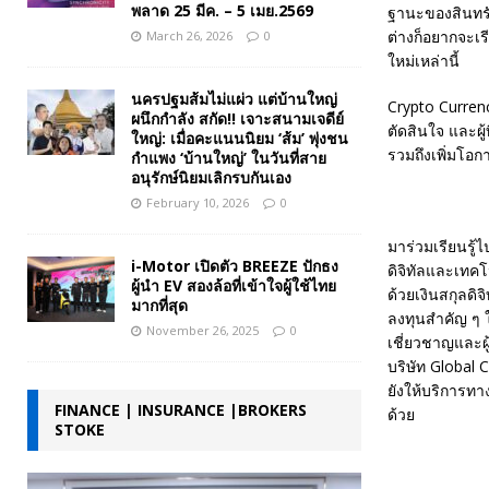
พลาด 25 มีค. – 5 เมย.2569
ฐานะของสินทรั
ต่างก็อยากจะเร
March 26, 2026
0
ใหม่เหล่านี้
นครปฐมส้มไม่แผ่ว แต่บ้านใหญ่
Crypto Currenc
ผนึกกำลัง สกัด!! เจาะสนามเจดีย์
ตัดสินใจ และผู้
ใหญ่: เมื่อคะแนนนิยม ‘ส้ม’ พุ่งชน
รวมถึงเพิ่มโอก
กำแพง ‘บ้านใหญ่’ ในวันที่สาย
อนุรักษ์นิยมเลิกรบกันเอง
February 10, 2026
0
มาร่วมเรียนรู้ไ
i-Motor เปิดตัว BREEZE ปักธง
ดิจิทัลและเทคโ
ผู้นำ EV สองล้อที่เข้าใจผู้ใช้ไทย
ด้วยเงินสกุลดิ
มากที่สุด
ลงทุนสำคัญ ๆ ใ
November 26, 2025
0
เชี่ยวชาญและผู
บริษัท Global 
ยังให้บริการทาง
FINANCE | INSURANCE |BROKERS
ด้วย
STOKE