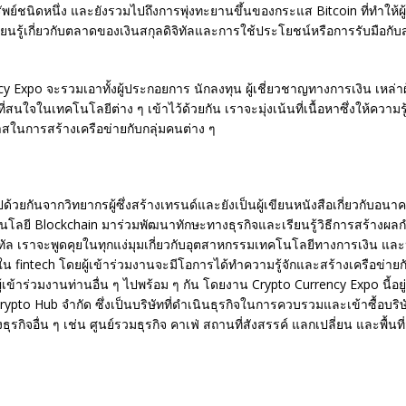
พย์ชนิดหนึ่ง และยังรวมไปถึงการพุ่งทะยานขึ้นของกระแส Bitcoin ที่ทำให
ียนรู้เกี่ยวกับตลาดของเงินสกุลดิจิทัลและการใช้ประโยชน์หรือการรับมือกับ
y Expo จะรวมเอาทั้งผู้ประกอยการ นักลงทุน ผู้เชี่ยวชาญทางการเงิน เหล่าผ
ที่สนใจในเทคโนโลยีต่าง ๆ เข้าไว้ด้วยกัน เราจะมุ่งเน้นที่เนื้อหาซึ่งให้ความ
าสในการสร้างเครือข่ายกับกลุ่มคนต่าง ๆ
ปด้วยกันจากวิทยากรผู้ซึ่งสร้างเทรนด์และยังเป็นผู้เขียนหนังสือเกี่ยวกับอน
นโลยี Blockchain มาร่วมพัฒนาทักษะทางธุรกิจและเรียนรู้วิธีการสร้างผลกำ
จิทัล เราจะพูดคุยในทุกแง่มุมเกี่ยวกับอุตสาหกรรมเทคโนโลยีทางการเงิน 
น fintech โดยผู้เข้าร่วมงานจะมีโอการได้ทำความรู้จักและสร้างเครือข่ายกับท
้เข้าร่วมงานท่านอื่น ๆ ไปพร้อม ๆ กัน โดยงาน Crypto Currency Expo นี้อยู่
Crypto Hub จำกัด ซึ่งเป็นบริษัทที่ดำเนินธุรกิจในการควบรวมและเข้าซื้อบริษ
ธุรกิจอื่น ๆ เช่น ศูนย์รวมธุรกิจ คาเฟ่ สถานที่สังสรรค์ แลกเปลี่ยน และพื้นท