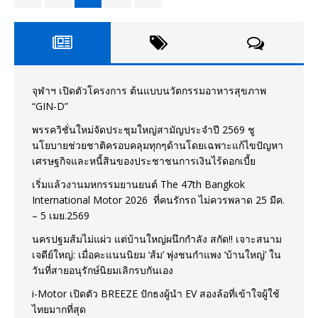
จุฬาฯ เปิดตัวโครงการ ต้นแบบนวัตกรรมอาหารสุขภาพ
“GIN-D”
พรรควิชั่นใหม่จัดประชุมใหญ่สามัญประจำปี 2569 ชู
นโยบายช่วยชาติครอบคลุมทุกๆด้านโดยเฉพาะแก้ไขปัญหา
เศรษฐกิจและหนี้สินของประชาชนการเงินไร้ดอกเบี้ย
เริ่มแล้วงานมหกรรมยานยนต์ The 47th Bangkok
International Motor 2026 ที่คนรักรถ ไม่ควรพลาด 25 มีค.
– 5 เมย.2569
นครปฐมส้มไม่แผ่ว แต่บ้านใหญ่ผนึกกำลัง สกัด!! เจาะสนาม
เจดีย์ใหญ่: เมื่อคะแนนนิยม ‘ส้ม’ พุ่งชนกำแพง ‘บ้านใหญ่’ ใน
วันที่สายอนุรักษ์นิยมเลิกรบกันเอง
i-Motor เปิดตัว BREEZE ปักธงผู้นำ EV สองล้อที่เข้าใจผู้ใช้
ไทยมากที่สุด