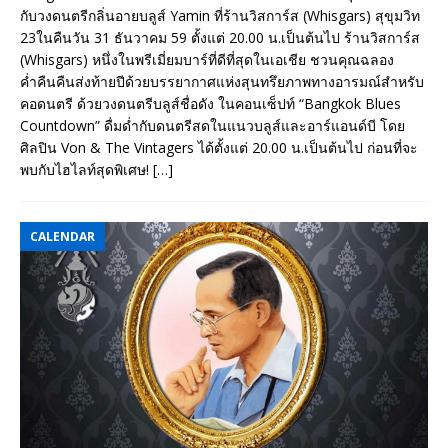
กับวงดนตรีกลิ่นอายบลูส์ Yamin ที่ร้านวิสการ์ส (Whisgars) สุขุมวิท
23ในคืนวัน 31 ธันวาคม 59 ตั้งแต่ 20.00 น.เป็นต้นไป ร้านวิสการ์ส
(Whisgars) หนึ่งในพรีเมี่ยมบาร์ที่ดีที่สุดในเอเชีย ชวนคุณฉลอง
ค่ำคืนคืนส่งท้ายปีด้วยบรรยากาศแห่งสุนทรึยภาพทางอารมณ์สำหรับ
คอดนตรี ด้วยวงดนตรีบลูส์ชื่อดัง ในคอนเซ็ปท์ “Bangkok Blues
Countdown” ดื่มด่ำกับดนตรีสดในแนวบลูส์และอาร์แอนด์บี โดย
ศิลปิน Von & The Vintagers ได้ตั้งแต่ 20.00 น.เป็นต้นไป ก่อนที่จะ
พบกับไฮไลท์สุดพิเศษ!
[…]
CALENDAR