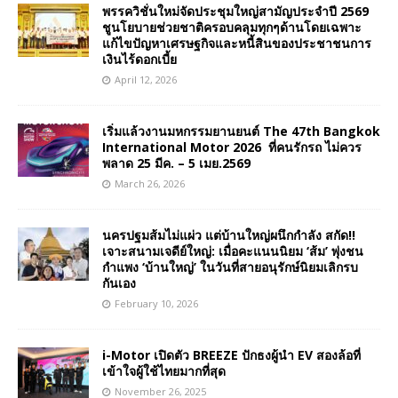
พรรควิชั่นใหม่จัดประชุมใหญ่สามัญประจำปี 2569
ชูนโยบายช่วยชาติครอบคลุมทุกๆด้านโดยเฉพาะ
แก้ไขปัญหาเศรษฐกิจและหนี้สินของประชาชนการ
เงินไร้ดอกเบี้ย
April 12, 2026
เริ่มแล้วงานมหกรรมยานยนต์ The 47th Bangkok
International Motor 2026 ที่คนรักรถ ไม่ควร
พลาด 25 มีค. – 5 เมย.2569
March 26, 2026
นครปฐมส้มไม่แผ่ว แต่บ้านใหญ่ผนึกกำลัง สกัด!!
เจาะสนามเจดีย์ใหญ่: เมื่อคะแนนนิยม ‘ส้ม’ พุ่งชน
กำแพง ‘บ้านใหญ่’ ในวันที่สายอนุรักษ์นิยมเลิกรบ
กันเอง
February 10, 2026
i-Motor เปิดตัว BREEZE ปักธงผู้นำ EV สองล้อที่
เข้าใจผู้ใช้ไทยมากที่สุด
November 26, 2025