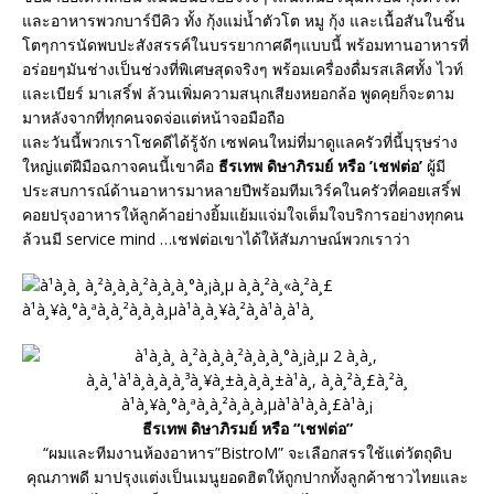
และอาหารพวกบาร์บีคิว ทั้ง กุ้งแม่น้ำตัวโต หมู กุ้ง และเนื้อสันในชิ้น
โตๆการนัดพบปะสังสรรค์ในบรรยากาศดีๆแบบนี้ พร้อมทานอาหารที่
อร่อยๆมันช่างเป็นช่วงที่พิเศษสุดจริงๆ พร้อมเครื่องดื่มรสเลิศทั้ง ไวท์
และเบียร์ มาเสริ์ฟ ล้วนเพิ่มความสนุกเสียงหยอกล้อ พูดคุยก็จะตาม
มาหลังจากที่ทุกคนจดจ่อแต่หน้าจอมือถือ
และวันนี้พวกเราโชคดีได้รู้จัก เซฟคนใหม่ที่มาดูแลครัวที่นี้บุรุษร่าง
ใหญ่แต่ฝีมือฉกาจคนนี้เขาคือ
ธีรเทพ ดิษาภิรมย์ หรือ ’เชฟต่อ’
ผู้มี
ประสบการณ์ด้านอาหารมาหลายปีพร้อมทีมเวิร์คในครัวที่คอยเสริ์ฟ
คอยปรุงอาหารให้ลูกค้าอย่างยิ้มแย้มแจ่มใจเต็มใจบริการอย่างทุกคน
ล้วนมี service mind …เชฟต่อเขาได้ให้สัมภาษณ์พวกเราว่า
ธีรเทพ ดิษาภิรมย์ หรือ “เชฟต่อ”
“ผมและทีมงานห้องอาหาร”BistroM” จะเลือกสรรใช้แต่วัตถุดิบ
คุณภาพดี มาปรุงแต่งเป็นเมนูยอดฮิตให้ถูกปากทั้งลูกค้าชาวไทยและ