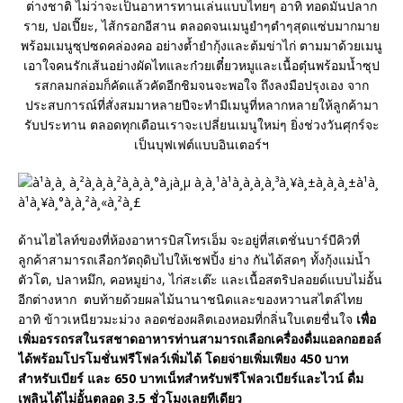
ต่างชาติ ไม่ว่าจะเป็นอาหารทานเล่นแบบไทยๆ อาทิ ทอดมันปลาก
ราย, ปอเปี๊ยะ, ไส้กรอกอีสาน ตลอดจนเมนูยำๆตำๆสุดแซ่บมากมาย
พร้อมเมนูซุปซดคล่องคอ อย่างต้ำยำกุ้งและต้มข่าไก่ ตามมาด้วยเมนู
เอาใจคนรักเส้นอย่างผัดไทและก๋วยเตี๋ยวหมูและเนื้อตุ๋นพร้อมน้ำซุป
รสกลมกล่อมก็คัดแล้วคัดอีกชิมจนจะพอใจ ถึงลงมือปรุงเอง จาก
ประสบการณ์ที่สั่งสมมาหลายปีจะทำมีเมนูที่หลากหลายให้ลูกค้ามา
รับประทาน ตลอดทุกเดือนเราจะเปลี่ยนเมนูใหม่ๆ ยิ่งช่วงวันศุกร์จะ
เป็นบุฟเฟต์แบบอินเตอร์ฯ
ด้านไฮไลท์ของที่ห้องอาหารบิสโทรเอ็ม จะอยู่ที่สเตชั่นบาร์บีคิวที่
ลูกค้าสามารถเลือกวัตถุดิบไปให้เชฟปิ้ง ย่าง กันได้สดๆ ทั้งกุ้งแม่น้ำ
ตัวโต, ปลาหมึก, คอหมูย่าง, ไก่สะเต๊ะ และเนื้อสตริปลอยด์แบบไม่อั้น
อีกต่างหาก ตบท้ายด้วยผลไม้นานาชนิดและของหวานสไตล์ไทย
อาทิ ข้าวเหนียวมะม่วง ลอดช่องผลิตเองหอมที่กลิ่นใบเตยชื่นใจ
เพื่อ
เพิ่มอรรถรสในรสชาดอาหารท่านสามารถเลือกเครื่องดื่มแอลกอฮอล์
ได้พร้อมโปรโมชั่นฟรีโฟลว์เพิ่มได้ โดยจ่ายเพิ่มเพียง 450 บาท
สำหรับเบียร์ และ 650 บาทเน็ทสำหรับฟรีโฟลวเบียร์และไวน์ ดื่ม
เพลินได้ไม่อั้นตลอด 3.5 ชั่วโมงเลยทีเดียว