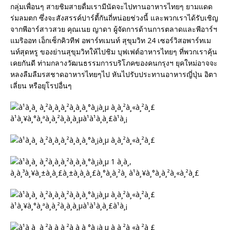
กลุ่มเพื่อนๆ สายชิมสายดื่มเรามีนัดจะไปทานอาหารไทยๆ ยามแดด
ร่มลมตก ซึ่งจะสังสรรค์ปาร์ตี้กันถี่หน่อยช่วงนี้ และพวกเราได้รับเชิญ
จากพีอาร์สาวสวย คุณเนย ญาดา ผู้จัดการด้านการตลาดและพีอาร์ฯ
แมริออท เอ็กเซ็กคิวทีฟ อพาร์ทเมนท์ สุขุมวิท 24 เซอร์วิสอพาร์ทเม
นท์สุดหรู ของย่านสุขุมวิทให้ไปชิม บุฟเฟต์อาหารไทยๆ ที่พวกเราคุ้น
เคยกันดี ท่ามกลางวัฒนธรรมการบริโภคของคนกรุงฯ ยุคใหม่อาจจะ
หลงลืมลืมรสชาดอาหารไทยๆไป หันไปรับประทานอาหารญี่ปุ่น อิตา
เลี่ยน หรือยุโรปอื่นๆ