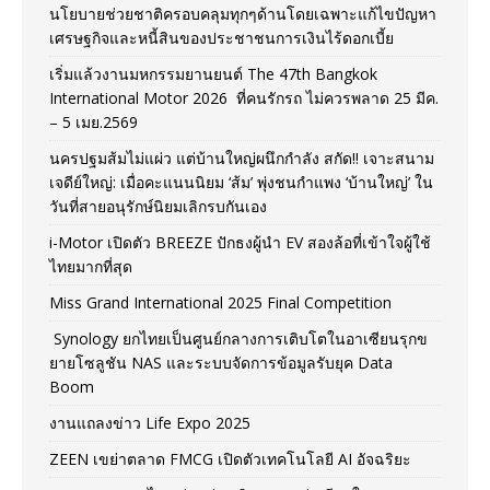
นโยบายช่วยชาติครอบคลุมทุกๆด้านโดยเฉพาะแก้ไขปัญหา
เศรษฐกิจและหนี้สินของประชาชนการเงินไร้ดอกเบี้ย
เริ่มแล้วงานมหกรรมยานยนต์ The 47th Bangkok
International Motor 2026 ที่คนรักรถ ไม่ควรพลาด 25 มีค.
– 5 เมย.2569
นครปฐมส้มไม่แผ่ว แต่บ้านใหญ่ผนึกกำลัง สกัด!! เจาะสนาม
เจดีย์ใหญ่: เมื่อคะแนนนิยม ‘ส้ม’ พุ่งชนกำแพง ‘บ้านใหญ่’ ใน
วันที่สายอนุรักษ์นิยมเลิกรบกันเอง
i-Motor เปิดตัว BREEZE ปักธงผู้นำ EV สองล้อที่เข้าใจผู้ใช้
ไทยมากที่สุด
Miss Grand International 2025 Final Competition
Synology ยกไทยเป็นศูนย์กลางการเติบโตในอาเซียนรุกข
ยายโซลูชัน NAS และระบบจัดการข้อมูลรับยุค Data
Boom
งานแถลงข่าว Life Expo 2025
ZEEN เขย่าตลาด FMCG เปิดตัวเทคโนโลยี AI อัจฉริยะ