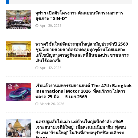
จุฬาฯ เปิดตัวโครงการ ต้นแบบนวัตกรรมอาหาร
สุขภาพ “GIN-D”
April 30, 2026
พรรควิชั่นใหม่จัดประชุมใหญ่สามัญประจำปี 2569
ชูนโยบายช่วยชาติครอบคลุมทุกๆด้านโดยเฉพาะ
แก้ไขปัญหาเศรษฐกิจและหนี้สินของประชาชนการ
เงินไร้ดอกเบี้ย
April 12, 2026
เริ่มแล้วงานมหกรรมยานยนต์ The 47th Bangkok
International Motor 2026 ที่คนรักรถ ไม่ควร
พลาด 25 มีค. – 5 เมย.2569
March 26, 2026
นครปฐมส้มไม่แผ่ว แต่บ้านใหญ่ผนึกกำลัง สกัด!!
เจาะสนามเจดีย์ใหญ่: เมื่อคะแนนนิยม ‘ส้ม’ พุ่งชน
กำแพง ‘บ้านใหญ่’ ในวันที่สายอนุรักษ์นิยมเลิกรบ