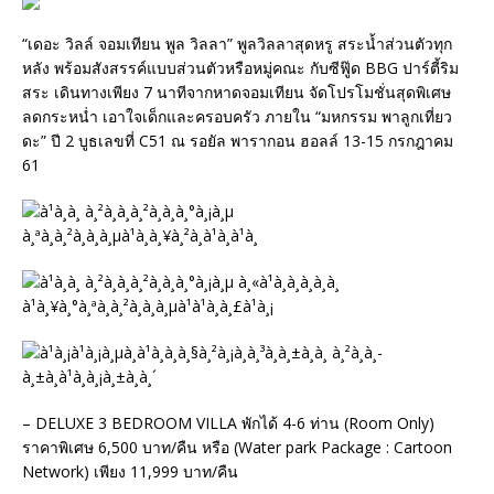
“เดอะ วิลล์ จอมเทียน พูล วิลลา” พูลวิลลาสุดหรู สระน้ำส่วนตัวทุก
หลัง พร้อมสังสรรค์แบบส่วนตัวหรือหมู่คณะ กับซีฟู๊ด BBG ปาร์ตี้ริม
สระ เดินทางเพียง 7 นาทีจากหาดจอมเทียน จัดโปรโมชั่นสุดพิเศษ
ลดกระหน่ำ เอาใจเด็กและครอบครัว ภายใน “มหกรรม พาลูกเที่ยว
ดะ” ปี 2 บูธเลขที่ C51 ณ รอยัล พารากอน ฮอลล์ 13-15 กรกฎาคม
61
– DELUXE 3 BEDROOM VILLA พักได้ 4-6 ท่าน (Room Only)
ราคาพิเศษ 6,500 บาท/คืน หรือ (Water park Package : Cartoon
Network) เพียง 11,999 บาท/คืน