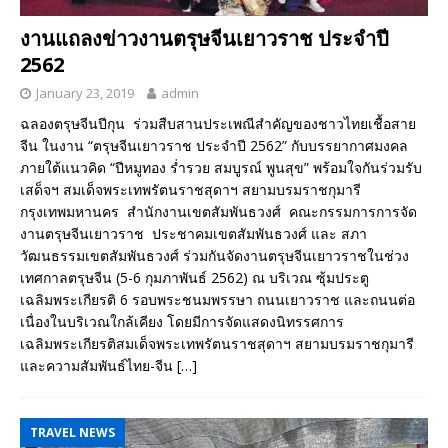
งานแถลงข่าวงานตรุษจีนเยาวราช ประจำปี
2562
January 23, 2019
admin
ฉลองตรุษจีนปีกุน ร่วมสืบสานประเพณีสำคัญของชาวไทยเชื้อสาย
จีน ในงาน “ตรุษจีนเยาวราช ประจำปี 2562” กับบรรยากาศมงคล
ภายใต้แนวคิด “ปีหมูทอง ร่ำรวย สมบูรณ์ พูนสุข” พร้อมใจกันร่วมรับ
เสด็จฯ สมเด็จพระเทพรัตนราชสุดาฯ สยามบรมราชกุมารี
กรุงเทพมหานคร สำนักงานเขตสัมพันธวงศ์ คณะกรรมการการจัด
งานตรุษจีนเยาวราช ประชาคมเขตสัมพันธวงศ์ และ สภา
วัฒนธรรมเขตสัมพันธวงศ์ ร่วมกันจัดงานตรุษจีนเยาวราชในช่วง
เทศกาลตรุษจีน (5-6 กุมภาพันธ์ 2562) ณ บริเวณ ซุ้มประตู
เฉลิมพระเกียรติ 6 รอบพระชนมพรรษา ถนนเยาวราช และถนนต่อ
เนื่องในบริเวณใกล้เคียง โดยมีการจัดแสดงนิทรรศการ
เฉลิมพระเกียรติสมเด็จพระเทพรัตนราชสุดาฯ สยามบรมราชกุมารี
และความสัมพันธ์ไทย-จีน
[…]
TRAVEL NEWS