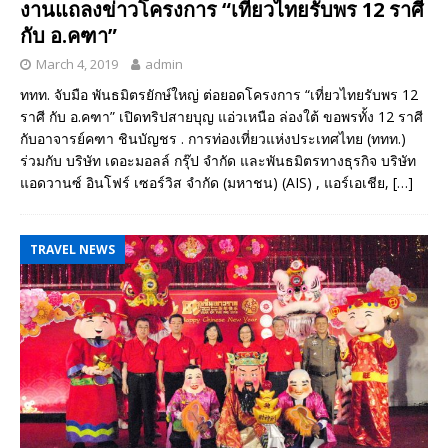
งานแถลงข่าวโครงการ “เที่ยวไทยรับพร 12 ราศี
กับ อ.คฑา”
March 4, 2019
admin
ททท. จับมือ พันธมิตรยักษ์ใหญ่ ต่อยอดโครงการ “เที่ยวไทยรับพร 12
ราศี กับ อ.คฑา” เปิดทริปสายบุญ แอ่วเหนือ ล่องใต้ ขอพรทั้ง 12 ราศี
กับอาจารย์คฑา ชินบัญชร . การท่องเที่ยวแห่งประเทศไทย (ททท.)
ร่วมกับ บริษัท เดอะมอลล์ กรุ๊ป จำกัด และพันธมิตรทางธุรกิจ บริษัท
แอดวานซ์ อินโฟร์ เซอร์วิส จำกัด (มหาชน) (AIS) , แอร์เอเชีย,
[…]
TRAVEL NEWS