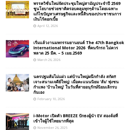
พรรควิชั่นใหม่จัดประชุมใหญ่สามัญประจำปี 2569
ชูนโยบายช่วยชาติครอบคลุมทุกๆด้านโดยเฉพาะ
แก้ไขปัญหาเศรษฐกิจและหนี้สินของประชาชนการ
เงินไร้ดอกเบี้ย
April 12, 2026
เริ่มแล้วงานมหกรรมยานยนต์ The 47th Bangkok
International Motor 2026 ที่คนรักรถ ไม่ควร
พลาด 25 มีค. – 5 เมย.2569
March 26, 2026
นครปฐมส้มไม่แผ่ว แต่บ้านใหญ่ผนึกกำลัง สกัด!!
เจาะสนามเจดีย์ใหญ่: เมื่อคะแนนนิยม ‘ส้ม’ พุ่งชน
กำแพง ‘บ้านใหญ่’ ในวันที่สายอนุรักษ์นิยมเลิกรบ
กันเอง
February 10, 2026
i-Motor เปิดตัว BREEZE ปักธงผู้นำ EV สองล้อที่
เข้าใจผู้ใช้ไทยมากที่สุด
November 26, 2025