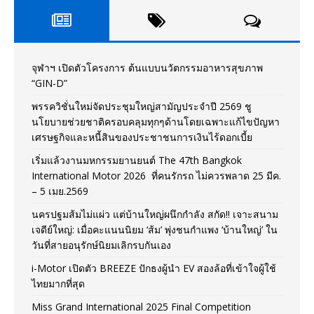
จุฬาฯ เปิดตัวโครงการ ต้นแบบนวัตกรรมอาหารสุขภาพ
“GIN-D”
พรรควิชั่นใหม่จัดประชุมใหญ่สามัญประจำปี 2569 ชู
นโยบายช่วยชาติครอบคลุมทุกๆด้านโดยเฉพาะแก้ไขปัญหา
เศรษฐกิจและหนี้สินของประชาชนการเงินไร้ดอกเบี้ย
เริ่มแล้วงานมหกรรมยานยนต์ The 47th Bangkok
International Motor 2026 ที่คนรักรถ ไม่ควรพลาด 25 มีค.
– 5 เมย.2569
นครปฐมส้มไม่แผ่ว แต่บ้านใหญ่ผนึกกำลัง สกัด!! เจาะสนาม
เจดีย์ใหญ่: เมื่อคะแนนนิยม ‘ส้ม’ พุ่งชนกำแพง ‘บ้านใหญ่’ ใน
วันที่สายอนุรักษ์นิยมเลิกรบกันเอง
i-Motor เปิดตัว BREEZE ปักธงผู้นำ EV สองล้อที่เข้าใจผู้ใช้
ไทยมากที่สุด
Miss Grand International 2025 Final Competition