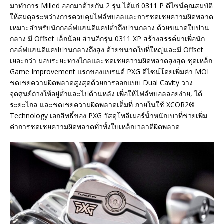
มาทำการ Milled ออกมาด้วยกัน 2 รุ่น ได้แก่ 0311 P ดีไซน์คุณสมบัติ
ให้สมดุลระหว่างการควบคุมไฟล์ทบอลและการชดเชยความผิดพลาด
เหมาะสำหรับนักกอล์ฟแฮนดิแคปต่ำถึงปานกลาง ด้วยขนาดใบปาน
กลาง มี Offset เล็กน้อย ส่วนอีกรุ่น 0311 XP สร้างสรรค์มาเพื่อนัก
กอล์ฟแฮนดิแคปปานกลางถึงสูง ด้วยขนาดใบที่ใหญ่และมี Offset
เยอะกว่า มอบระยะทางไกลและชดเชยความผิดพลาดสูงสุด ชุดเหล็ก
Game Improvement แรกของแบรนด์ PXG ดีไซน์โดยเพิ่มค่า MOI
ชดเชยความผิดพลาดสูงสุดด้วยการออกแบบ Dual Cavity วาง
จุดศูนย์ถ่วงให้อยู่ต่ำและไปด้านหลัง เพื่อให้ไฟล์ทบอลลอยง่าย, ได้
ระยะไกล และชดเชยความผิดพลาดเต็มที่ ภายในใช้ XCOR2®
Technology เอกสิทธิ์ของ PXG วัสดุโพลีเมอร์น้ำหนักเบาที่ช่วยเพิ่ม
ค่าการชดเชยความผิดพลาดทั่วทั้งใบเหล็กเวลาตีผิดพลาด