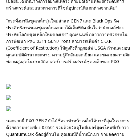
เปลี่ยนโฉมหน้าวงการอย่างแท้จริง ด้วยปณิธานที่จะยกระดับการ
สร้างสรรค์และแนวทางการดีไซน์อุปกรณ์ที่แตกต่างจากเดิม”
“กระทั่งมาถึงชุดเหล็กรุ่นใหม่ล่าสุด GEN7 และ Black Ops รีด
ประสิทธิภาพของชุดเหล็กออกมาได้เต็มพิกัด มั่นใจว่านักกอล์ฟจะ
ประทับใจกับชุดเหล็กใหม่ของเรา” คุณธนนท์ กล่าวกว่าทศวรรษใน
การพัฒนา PXG 0311 GEN7 Irons สามารถเพิ่มค่า C.O.R.
(Coefficient of Restitution) ให้สูงถึงที่กฏกอล์ฟ USGA กำหนด มอบ
คุณสมบัติด้านระยะทาง, ความรู้สึกอันยอดเยี่ยม และชดเชยความผิด
พลาดสูงสุดในประวัติศาสตร์การสร้างสรรค์ชุดเหล็กของ PXG
นอกจากนี้ PXG GEN7 ยังได้ชื่อว่าทำหน้าเหล็กได้บางที่สุดในวงการ
ด้วยความบางเพียง 0.050″ ร่วมด้วยวัสดุโพลีเมอร์สูตรใหม่ที่เรียกว่า
QuantumCOR ฉีดอยู่ด้านใน คุณสมบัติน้ำหนักเบา ช่วยลดความ