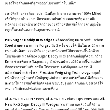
เซอร์ไพรส์กับพลังที่ลูกพุ่งออกไปจากหน้าใบเหล็ก”
เวดจ์ที่สร้างสรรค์อย่างปราณีตที่สุดด้วยกระบวนการ 100% Milled
เพื่อให้ทุกองค์ประกอบมีความแม่นยำสม่ำเสมอมากที่สุด รวมถึง
นวัตกรรมร่องหน้าเวดจ์ที่กว้างช่วยสร้างสปินเพื่อให้การควบคุมช็อ
ตลูกสั้นคงเส้นคงวาในทุกสถานการณ์
PXG Sugar Daddy III Wedges
ผลิตจากวัสดุ 8620 Soft Carbon
Steel ด้วยกระบวนการ Forged ถึง 3 ครั้ง ช่วยให้เนื้อใบเวดจ์มีความ
หนาแน่นพิเศษ รวมถึงยืดอายุร่องหน้าเวดจ์ให้ยาวนานขึ้นอีกด้วย
โดยร่องหน้าเวดจ์ของ Sugar Daddy III มีเอกลักษณ์อยู่ที่ความกว้าง
พิเศษ ช่วยเพิ่มการกัดลูกและลูกวิ่งผ่านหน้าเวดจ์ได้มากขึ้น ผลลัพธ์
คืออัตราการสปินที่มากขึ้น ให้การควบคุมวิถีลูกและผลงานที่
สม่ำเสมอซ้ำแล้วซ้ำเล่าPrecision Weighting Technology หมุดน้ำ
หนักที่วางอยู่ด้านหลังใกล้จุดศูนย์ถ่วงสามารถปรับขึ้นลงได้เพื่อความ
สะดวกในการฟิตติ้งหรือคัสตอม ช่วยปรับจูนคุณลักษณะของเวดจ์ให้
เหมาะกับนักกอล์ฟแต่ละคนมากที่สุด
All-New PXG GEN7 Irons, All-New PXG Black Ops Irons และ All-
New PXG Sugar Daddy III Wedges วางจำหน่ายแล้ววันนี้ที่ร้าน
Art of Golf ซอยธนิยะ สีลม สนใจสอบถามข้อมูลได้ที่ โทร. 096-365-