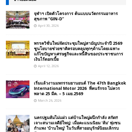
จุฬาฯ เปิดตัวโครงการ ต้นแบบนวัตกรรมอาหาร
สุขภาพ “GIN-D”
April 30, 2026
พรรควิชั่นใหม่จัดประชุมใหญ่สามัญประจำปี 2569
ชูนโยบายช่วยชาติครอบคลุมทุกๆด้านโดยเฉพาะ
แก้ไขปัญหาเศรษฐกิจและหนี้สินของประชาชนการ
เงินไร้ดอกเบี้ย
April 12, 2026
เริ่มแล้วงานมหกรรมยานยนต์ The 47th Bangkok
International Motor 2026 ที่คนรักรถ ไม่ควร
พลาด 25 มีค. – 5 เมย.2569
March 26, 2026
นครปฐมส้มไม่แผ่ว แต่บ้านใหญ่ผนึกกำลัง สกัด!!
เจาะสนามเจดีย์ใหญ่: เมื่อคะแนนนิยม ‘ส้ม’ พุ่งชน
กำแพง ‘บ้านใหญ่’ ในวันที่สายอนุรักษ์นิยมเลิกรบ