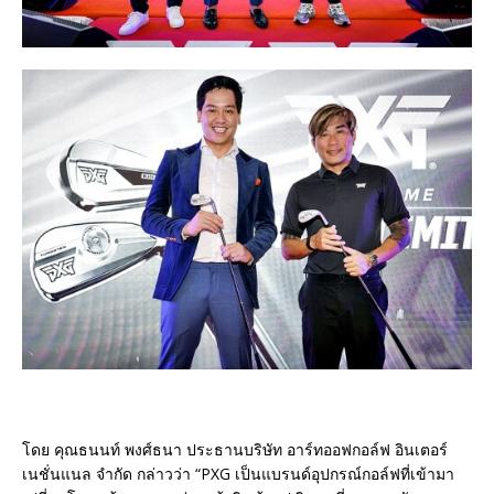
โดย คุณธนนท์ พงศ์ธนา ประธานบริษัท อาร์ทออฟกอล์ฟ อินเตอร์
เนชั่นแนล จำกัด กล่าวว่า “PXG เป็นแบรนด์อุปกรณ์กอล์ฟที่เข้ามา