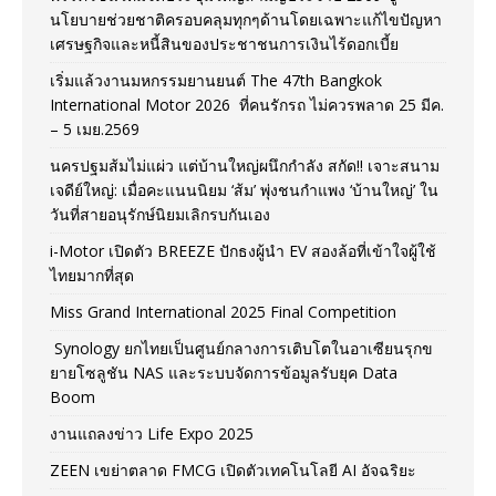
นโยบายช่วยชาติครอบคลุมทุกๆด้านโดยเฉพาะแก้ไขปัญหา
เศรษฐกิจและหนี้สินของประชาชนการเงินไร้ดอกเบี้ย
เริ่มแล้วงานมหกรรมยานยนต์ The 47th Bangkok
International Motor 2026 ที่คนรักรถ ไม่ควรพลาด 25 มีค.
– 5 เมย.2569
นครปฐมส้มไม่แผ่ว แต่บ้านใหญ่ผนึกกำลัง สกัด!! เจาะสนาม
เจดีย์ใหญ่: เมื่อคะแนนนิยม ‘ส้ม’ พุ่งชนกำแพง ‘บ้านใหญ่’ ใน
วันที่สายอนุรักษ์นิยมเลิกรบกันเอง
i-Motor เปิดตัว BREEZE ปักธงผู้นำ EV สองล้อที่เข้าใจผู้ใช้
ไทยมากที่สุด
Miss Grand International 2025 Final Competition
Synology ยกไทยเป็นศูนย์กลางการเติบโตในอาเซียนรุกข
ยายโซลูชัน NAS และระบบจัดการข้อมูลรับยุค Data
Boom
งานแถลงข่าว Life Expo 2025
ZEEN เขย่าตลาด FMCG เปิดตัวเทคโนโลยี AI อัจฉริยะ