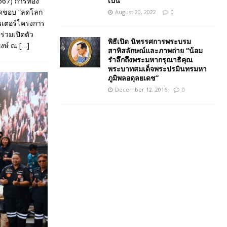
เป็น”
2567) การท่อง
ผิดชอบ “ลดโลก
August 20, 2022
0
เซนเตอร์โครงการ
ร่วมเปิดตัว
พิธีเปิด นิทรรศการพระบรม
พงษ์ ณ
[…]
สาทิสลักษณ์และภาพถ่าย “น้อม
รำลึกถึงพระมหากรุณาธิคุณ
พระบาทสมเด็จพระปรมินทรมหา
ภูมิพลอดุลยเดช”
December 12, 2016
0