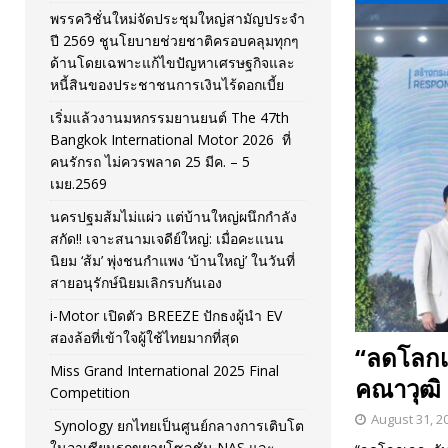
พรรควิชั่นใหม่จัดประชุมใหญ่สามัญประจำ
[ November 26, 2025 ]
i-Motor เปิดตัว BREEZE ปักธงผู้นำ
ปี 2569 ชูนโยบายช่วยชาติครอบคลุมทุกๆ
ด้านโดยเฉพาะแก้ไขปัญหาเศรษฐกิจและ
[ April 30, 2026 ]
จุฬาฯ เปิดตัวโครงการ ต้นแบบนวัตกรร
หนี้สินของประชาชนการเงินไร้ดอกเบี้ย
เริ่มแล้วงานมหกรรมยานยนต์ The 47th
Bangkok International Motor 2026 ที่
คนรักรถ ไม่ควรพลาด 25 มีค. – 5
เมย.2569
นครปฐมส้มไม่แผ่ว แต่บ้านใหญ่ผนึกกำลัง
สกัด!! เจาะสนามเจดีย์ใหญ่: เมื่อคะแนน
นิยม ‘ส้ม’ พุ่งชนกำแพง ‘บ้านใหญ่’ ในวันที่
สายอนุรักษ์นิยมเลิกรบกันเอง
i-Motor เปิดตัว BREEZE ปักธงผู้นำ EV
สองล้อที่เข้าใจผู้ใช้ไทยมากที่สุด
“ลดโลกเล
Miss Grand International 2025 Final
คณาวุฒิ
Competition
August 31, 2
Synology ยกไทยเป็นศูนย์กลางการเติบโต
ในอาเซียนรุกขยายโซลูชัน NAS และ