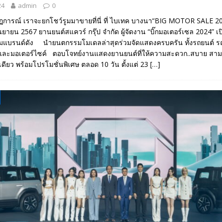
24
admin
0
การณ์ เราจะยกโชว์รูมมาขายที่นี่ ที่ ไบเทค บางนา“BIG MOTOR SALE 2
ยายน 2567 ยานยนต์สแควร์ กรุ๊ป จำกัด ผู้จัดงาน “บิ๊กมอเตอร์เซล 2024” เปิด
รูมแบรนด์ดัง นำยนตกรรมโมเดลล่าสุดร่วมจัดแสดงครบครัน ทั้งรถยนต์ 
และมอเตอร์ไซค์ ตอบโจทย์งานแสดงยานยนต์ที่ให้ความสะดวก..สบาย สามา
ดียว พร้อมโปรโมชั่นพิเศษ ตลอด 10 วัน ตั้งแต่ 23
[…]