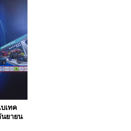
 ไบเทค
กันยายน