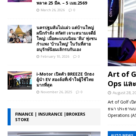
พลาด 25 มีค. – 5 เมย.2569
March 26, 2026
0
นครปฐมส้มไม่แผ่ว แต่บ้านใหญ่
ผนึกกำลัง สกัด!! เจาะสนามเจดีย์
ใหญ่: เมื่อคะแนนนิยม ‘ส้ม’ พุ่งชน
กำแพง ‘บ้านใหญ่’ ในวันที่สาย
อนุรักษ์นิยมเลิกรบกันเอง
February 10, 2026
0
Art of G
i-Motor เปิดตัว BREEZE ปักธง
ผู้นำ EV สองล้อที่เข้าใจผู้ใช้ไทย
Ops และ
มากที่สุด
November 26, 2025
0
August 28, 2
Art of Golf เป
ธนา ประธานบริ
FINANCE | INSURANCE |BROKERS
Operations (A
STOKE
AUTO NEWS