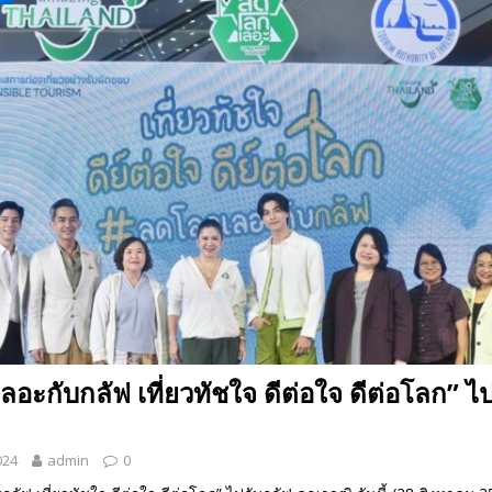
 EV สองล้อที่เข้าใจผู้ใช้ไทยมากที่สุด
AUTO NEWS
มอาหารสุขภาพ “GIN-D”
EVENT SOCIAL LIFE
อะกับกลัฟ เที่ยวทัชใจ ดีต่อใจ ดีต่อโลก” ไ
024
admin
0