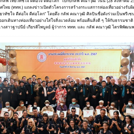
ลัฟ เที่ยวทัชใจ ดีต่อใจ ดีต่อโลก” ไปกับกลัฟ คณาวุฒิ วันนี้ (28 สิงหาคม 
เทศไทย (ททท.) แถลงข่าวเปิดตัวโครงการสร้างกระแสการท่องเที่ยวอย่างรับ
ี่ยวทัชใจ ดีต่อใจ ดีต่อโลก” โดยดึง กลัฟ คณาวุฒิ ศิลปินชื่อดังร่วมเป็นพรี
กเดินทางท่องเที่ยวอย่างใส่ใจสิ่งแวดล้อม พร้อมคืนสิ่งดี ๆ ให้กับธรรมชาติ 
สาวฐาปนีย์ เกียรติไพบูลย์ ผู้ว่าการ ททท. และ กลัฟ คณาวุฒิ ไตรพิพัฒน