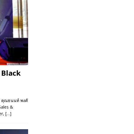
& Black
I คุณธนนท์ พงศ์
Sales &
er,
[…]