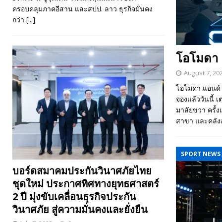
ครอบคลุมภาคอีสาน และสปป. ลาว ธุรกิจมั่นคง
กว่า
[...]
โอโมดา แ
August 7, 20
โอโมดา แอนด์ 
จองแล้ววันนี้ 
มาลัยขวา ครั้
สาขา และคลังอ
SPORT NEWS
บอร์ดสมาคมประกันวินาศภัยไทย
ชุดใหม่ ประกาศทิศทางยุทธศาสตร์
2 ปี มุ่งขับเคลื่อนธุรกิจประกัน
วินาศภัย สู่ความมั่นคงและยั่งยืน