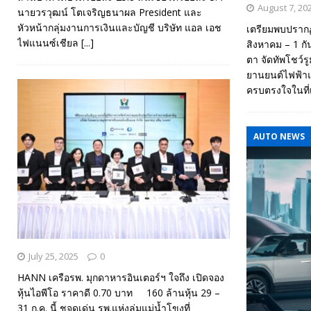
August 7, 20
นายวรวุฒน์ โตเจริญธนาผล President และ
หัวหน้ากลุ่มงานการเงินและบัญชี บริษัท แอล เอช
เตรียมพบปรากฏ
ไฟแนนซ์เชียล
[...]
สิงหาคม – 1 กัน
ตา จัดทัพโชว์
ยานยนต์ไฟฟ้า
ครบตรงใจในที่เ
AUTO NEWS
July 25, 2025
0
HANN เครือรพ. มุกดาหารอินเตอร์ฯ ใจถึง เปิดจอง
หุ้นไอพีโอ ราคาดี 0.70 บาท 160 ล้านหุ้น 29 –
31 ก.ค. นี้ ชูจุดเด่น รพ.แห่งลุ่มแม่น้ำโขงที่