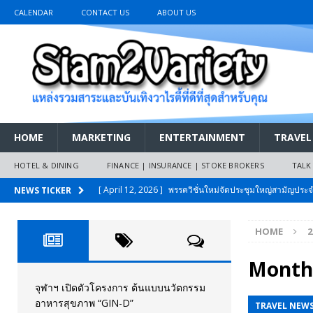
CALENDAR
CONTACT US
ABOUT US
HOME
MARKETING
ENTERTAINMENT
TRAVEL
HOTEL & DINING
FINANCE | INSURANCE | STOKE BROKERS
TALK
[ April 12, 2026 ]
พรรควิชั่นใหม่จัดประชุมใหญ่สามัญปร
NEWS TICKER
และหนี้สินของประชาชนการเงินไร้ดอกเบี้ย
PR NEWS
HOME
2
[ March 26, 2026 ]
เริ่มแล้วงานมหกรรมยานยนต์ The 47th
เมย.2569
AUTO NEWS
Month
[ February 10, 2026 ]
นครปฐมส้มไม่แผ่ว แต่บ้านใหญ่ผนึกกำ
จุฬาฯ เปิดตัวโครงการ ต้นแบบนวัตกรรม
อาหารสุขภาพ “GIN-D”
TRAVEL NEW
วันที่สายอนุรักษ์นิยมเลิกรบกันเอง
PR NEWS