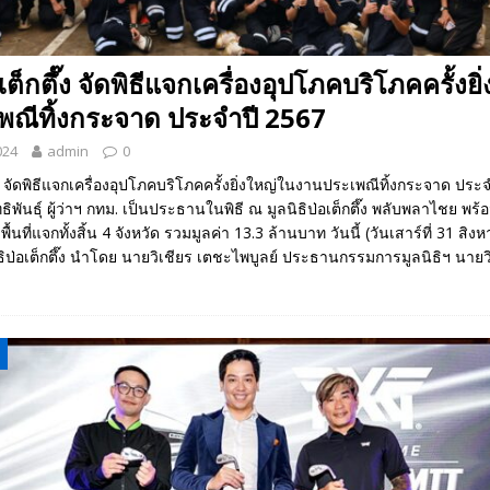
อเต็กตึ๊ง จัดพิธีแจกเครื่องอุปโภคบริโภคครั้งย
พณีทิ้งกระจาด ประจำปี 2567
024
admin
0
ึ๊ง จัดพิธีแจกเครื่องอุปโภคบริโภคครั้งยิ่งใหญ่ในงานประเพณีทิ้งกระจาด ประ
ิพันธุ์ ผู้ว่าฯ กทม. เป็นประธานในพิธี ณ มูลนิธิป่อเต็กตึ๊ง พลับพลาไชย พร
ื้นที่แจกทั้งสิ้น 4 จังหวัด รวมมูลค่า 13.3 ล้านบาท วันนี้ (วันเสาร์ที่ 31 ส
ิธิป่อเต็กตึ๊ง นำโดย นายวิเชียร เตชะไพบูลย์ ประธานกรรมการมูลนิธิฯ นายว