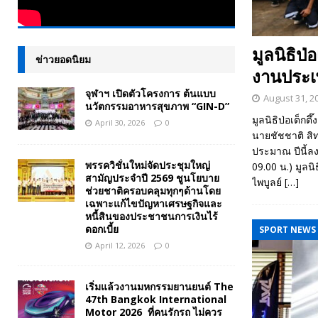
มูลนิธิป่
ข่าวยอดนิยม
งานประเ
จุฬาฯ เปิดตัวโครงการ ต้นแบบ
August 31, 2
นวัตกรรมอาหารสุขภาพ “GIN-D”
มูลนิธิป่อเต็กต
April 30, 2026
0
นายชัชชาติ สิทธ
ประมาณ ปีนี้ลงพ
พรรควิชั่นใหม่จัดประชุมใหญ่
09.00 น.) มูลน
สามัญประจำปี 2569 ชูนโยบาย
ไพบูลย์
[…]
ช่วยชาติครอบคลุมทุกๆด้านโดย
เฉพาะแก้ไขปัญหาเศรษฐกิจและ
หนี้สินของประชาชนการเงินไร้
ดอกเบี้ย
SPORT NEWS
April 12, 2026
0
เริ่มแล้วงานมหกรรมยานยนต์ The
47th Bangkok International
Motor 2026 ที่คนรักรถ ไม่ควร