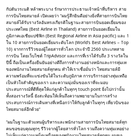
กัปตันวรเนติ หล้าพระบาง รักษาการประธานเจ้าหน้าที่บริหาร สาย
การบินไทยสมายล์ เปิดเผยว่า “ผมรู้สึกยินดีอย่างยิ่งที่สายการบินไทย
สมายล์ได้รับรางวัลอันทรงเกียรติในฐานะสายการบินยอดเยี่ยมของ
ประเทศไทย (Best Airline in Thailand) สายการบินยอดเยี่ยมใน
ภูมิภาคเอเชียแปซิฟิก (Best Regional Airline in Asia pacific) และ 1
ใน 10 สายการบินยอดเยี่ยมระดับโลก (World’s Best Airlines – Top
10) จากการรีวิวของผู้โดยสารทั่วโลก ประจำปี 2560 ประเภทสาย
การบิน โดยเว็บไซต์ TripAdvisor และการที่เราได้รับถึง 3 รางวัลใน
ปีนี้ ถือเป็นเครื่องยืนยันอย่างดีถึงการทำงานอย่างหนักและการทุ่มเท
ของพนักงานไทยสมายล์ทุกคน ทำให้เราเชื่อมั่นว่า ไทยสมายล์มี
ความพร้อมที่จะแข่งขันได้ในระดับภูมิภาค การบริการอย่างทุ่มเทถือ
เป็นหัวใจสำคัญของเรา และความมุ่งมั่นของเราที่จะมอบ
ประสบการณ์ที่ดีที่สุดให้แก่ลูกค้าในทุกๆ touch point ยิ่งไปกว่านั้น
ทั้งสองรางวัลนี้ ยังสะท้อนให้เห็นถึงความพยายามในการสร้าง
ประสบการณ์การเดินทางที่เหนือกว่าให้กับลูกค้าในทุกๆ เที่ยวบินของ
ไทยสมายล์อีกด้วย”
“ผมในฐานะตัวแทนผู้บริหารและพนักงานสายการบินไทยสมายล์ทุก
คนขอขอบคุณทุกๆ รีวิวจากผู้โดยสารทั่วโลก รวมถึงความทุ่มเทอย่าง
ไม่เห็นแก่ความเหน็ดเหนื่อยของพนักงานไทยสมายล์ทุกคน ผมขอ