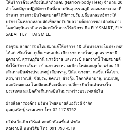
ให้บริการด้วยเครื่องบินลำตัวแคบ (Narrow-body Fleet) จำนวน 20
ลำ โดยมีฐานปฏิบัติการบินที่สนามบินสุวรรณภูมิ ตลอดระยะเวลาที่
ผ่านมา สายการบินไทยสมายล์ได้มีการปรับเปลี่ยนกลยุทธ์การให้
บริการในหลากหลายมิติเพื่อสอดรับกับความต้องการของนักเดินทาง
โดยปัจจุบันเรามีแนวคิดหลักในการให้บริการ คือ FLY SMART, FLY
SABAI, FLY THAI SMILE.
ปัจจุบัน สายการบินไทยสมายล์ให้บริการ 10 เส้นทางภายในประเทศ
ได้แก่ เชียงใหม่ ภูเก็ต ขอนแก่น เชียงราย หาดใหญ่ อุบลราชธานี
อุดรธานี สุราษฎร์ธานี นราธิวาส และกระบี่ นอกจากนี้ ไทยสมายล์
ยังให้บริการเส้นทางข้ามภาคระหว่างเชียงใหม่และภูเก็ต พร้อม 13
เส้นทางบินต่างประเทศสู่ เสียมราฐ, ปีนัง, ฉางซา, ฉงชิ่ง, เจิ้งโจว,
คยา, พาราณสี, ชัยปุระ, ลัคเนา, ย่างกุ้ง, โคตาคินาบาลู, พนมเปญ
และจิตตะกอง โดยมีแผนที่จะเพิ่มความถี่การบินในเส้นทางใน
ประเทศและเปิดตัวเส้นทางบินใหม่ระหว่างประเทศต่อไป
ฝ่ายสื่อสารองค์กร บริษัท ไทยสมายล์แอร์เวย์ จำกัด
คุณกุลนิษฐ์ นาคเลขา โทร 02 117 8762
บริษัท ไอเดีย เวิร์คส์ คอมมิวนิเคชั่นส์ จำกัด
คุณฐาปนี นันทวิสัย โทร. 091 790 4519