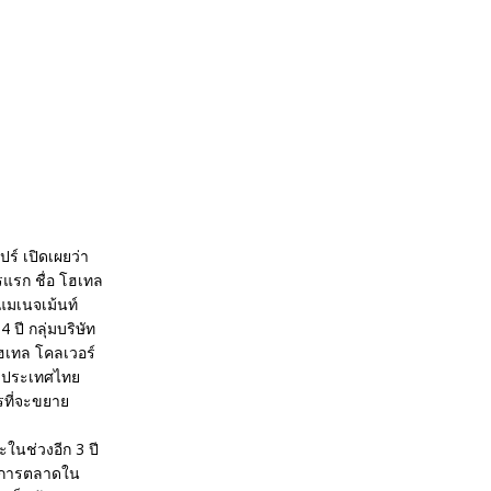
ร์ เปิดเผยว่า
รแรก ชื่อ โฮเทล
แมเนจเม้นท์
ปี กลุ่มบริษัท
ฮเทล โคลเวอร์
็งประเทศไทย
รที่จะขยาย
ในช่วงอีก 3 ปี
บ่งการตลาดใน