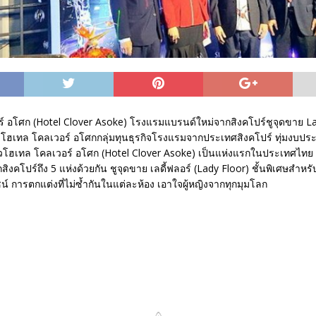
์ อโศก (Hotel Clover Asoke) โรงแรมแบรนด์ใหม่จากสิงคโปร์ชูจุดขาย Lad
ุด โฮเทล โคลเวอร์ อโศกกลุ่มทุนธุรกิจโรงแรมจากประเทศสิงคโปร์ ทุ่มงบป
ัวโฮเทล โคลเวอร์ อโศก (Hotel Clover Asoke) เป็นแห่งแรกในประเทศไทย
ิงคโปร์ถึง 5 แห่งด้วยกัน ชูจุดขาย เลดี้ฟลอร์ (Lady Floor) ชั้นพิเศษสำหรั
น์ การตกแต่งที่ไม่ซ้ำกันในแต่ละห้อง เอาใจผู้หญิงจากทุกมุมโลก