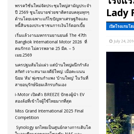
โรงแร
พรรควิชั่นใหม่จัดประชุมใหญ่สามัญประจำ
[ November 26, 2025 ]
i-Motor เปิดตัว BREEZE ปักธงผู้นำ
Lady 
ปี 2569 ชูนโยบายช่วยชาติครอบคลุมทุกๆ
ด้านโดยเฉพาะแก้ไขปัญหาเศรษฐกิจและ
[ April 30, 2026 ]
จุฬาฯ เปิดตัวโครงการ ต้นแบบนวัตกรร
หนี้สินของประชาชนการเงินไร้ดอกเบี้ย
เปิดโรงแรมโฮ
เริ่มแล้วงานมหกรรมยานยนต์ The 47th
July 24, 201
Bangkok International Motor 2026 ที่
คนรักรถ ไม่ควรพลาด 25 มีค. – 5
เมย.2569
นครปฐมส้มไม่แผ่ว แต่บ้านใหญ่ผนึกกำลัง
สกัด!! เจาะสนามเจดีย์ใหญ่: เมื่อคะแนน
นิยม ‘ส้ม’ พุ่งชนกำแพง ‘บ้านใหญ่’ ในวันที่
สายอนุรักษ์นิยมเลิกรบกันเอง
i-Motor เปิดตัว BREEZE ปักธงผู้นำ EV
สองล้อที่เข้าใจผู้ใช้ไทยมากที่สุด
Miss Grand International 2025 Final
Competition
Synology ยกไทยเป็นศูนย์กลางการเติบโต
ในอาเซียนรุกขยายโซลูชัน NAS และ