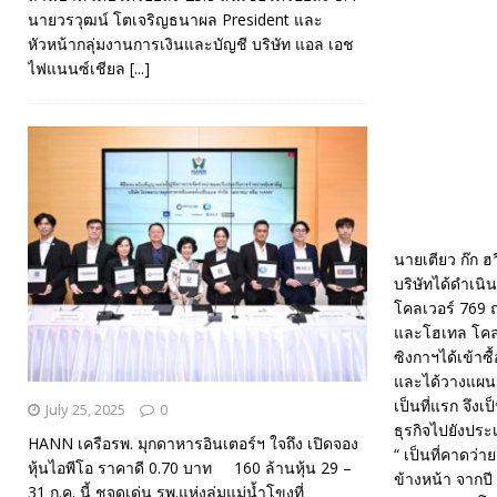
นายวรวุฒน์ โตเจริญธนาผล President และ
หัวหน้ากลุ่มงานการเงินและบัญชี บริษัท แอล เอช
ไฟแนนซ์เชียล
[...]
นายเตียว ก๊ก ฮ
บริษัทได้ดำเนิ
โคลเวอร์ 769 ถ
และโฮเทล โคลเว
ซิงกาฯได้เข้า
และได้วางแผนเ
เป็นที่แรก จึง
July 25, 2025
0
ธุรกิจไปยังประ
HANN เครือรพ. มุกดาหารอินเตอร์ฯ ใจถึง เปิดจอง
“ เป็นที่คาดว่
หุ้นไอพีโอ ราคาดี 0.70 บาท 160 ล้านหุ้น 29 –
ข้างหน้า จากปี
31 ก.ค. นี้ ชูจุดเด่น รพ.แห่งลุ่มแม่น้ำโขงที่