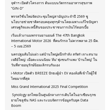
จุฬาฯ เปิดตัวโครงการ ต้นแบบนวัตกรรมอาหารสุขภาพ
“GIN-D”
พรรควิชั่นใหม่จัดประชุมใหญ่สามัญประจำปี 2569 ชู
นโยบายช่วยชาติครอบคลุมทุกๆด้านโดยเฉพาะแก้ไขปัญหา
เศรษฐกิจและหนี้สินของประชาชนการเงินไร้ดอกเบี้ย
เริ่มแล้วงานมหกรรมยานยนต์ The 47th Bangkok
International Motor 2026 ที่คนรักรถ ไม่ควรพลาด 25 มีค.
– 5 เมย.2569
นครปฐมส้มไม่แผ่ว แต่บ้านใหญ่ผนึกกำลัง สกัด!! เจาะสนาม
เจดีย์ใหญ่: เมื่อคะแนนนิยม ‘ส้ม’ พุ่งชนกำแพง ‘บ้านใหญ่’ ใน
วันที่สายอนุรักษ์นิยมเลิกรบกันเอง
i-Motor เปิดตัว BREEZE ปักธงผู้นำ EV สองล้อที่เข้าใจผู้ใช้
ไทยมากที่สุด
Miss Grand International 2025 Final Competition
Synology ยกไทยเป็นศูนย์กลางการเติบโตในอาเซียนรุกข
ยายโซลูชัน NAS และระบบจัดการข้อมูลรับยุค Data
Boom