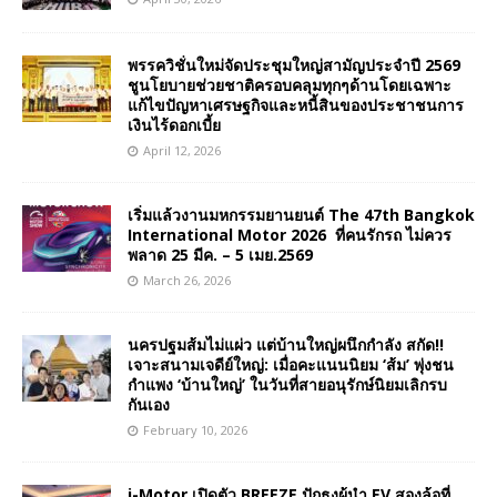
พรรควิชั่นใหม่จัดประชุมใหญ่สามัญประจำปี 2569
ชูนโยบายช่วยชาติครอบคลุมทุกๆด้านโดยเฉพาะ
แก้ไขปัญหาเศรษฐกิจและหนี้สินของประชาชนการ
เงินไร้ดอกเบี้ย
April 12, 2026
เริ่มแล้วงานมหกรรมยานยนต์ The 47th Bangkok
International Motor 2026 ที่คนรักรถ ไม่ควร
พลาด 25 มีค. – 5 เมย.2569
March 26, 2026
นครปฐมส้มไม่แผ่ว แต่บ้านใหญ่ผนึกกำลัง สกัด!!
เจาะสนามเจดีย์ใหญ่: เมื่อคะแนนนิยม ‘ส้ม’ พุ่งชน
กำแพง ‘บ้านใหญ่’ ในวันที่สายอนุรักษ์นิยมเลิกรบ
กันเอง
February 10, 2026
i-Motor เปิดตัว BREEZE ปักธงผู้นำ EV สองล้อที่