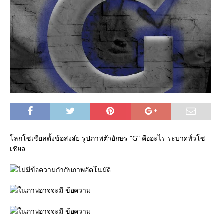
โลกโซเชียลตั้งข้อสงสัย รูปภาพตัวอักษร “G” คืออะไร ระบาดทั่วโซ
เชียล