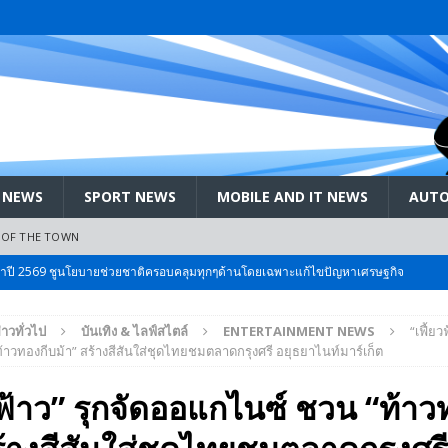
 NEWS
SPORT NEWS
MOBILE AND IT NEWS
AUTO
 OF THE TOWN
ะจำปี 2569 ชูนโยบายช่วยชาติครอบคลุมทุกๆด้านโดยเฉพาะแก้ไขปัญหาเศรษฐกิจ
่าวทั่วไป
บันเทิง & ไลฟ์สไตล์
ENTERTAINMENT NEWS
“เฟี้ยว
 Bangkok International Motor 2026 ที่คนรักรถ ไม่ควรพลาด 25 มีค. – 5
้าวทองกีบม้า” สร้างสีสันใส่ชุดไทยชมตลาดกรุงศรี อยุธยาไนท์มาร์เก็ต
วฟ้าว” รุกจัดออแกไนซ์ ชวน “ท้าว
ลัง สกัด!! เจาะสนามเจดีย์ใหญ่: เมื่อคะแนนนิยม ‘ส้ม’ พุ่งชนกำแพง ‘บ้านใหญ่’ ใน