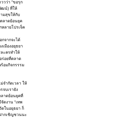
่าววว่า “ขอรุก
น์) ที่ให้
ามสุขให้กับ
” ตลาดย้อนยุค
อีกหลายโปรเจ็ค
นอกจากจะได้
องเมืองอยุธยา
ะแสละครทำให้
อร่อยที่ตลาด
คพร้อมกิจกรรรม
ม่จำกัดเวลา ให้
ครจบเรายัง
ลาดย้อนยุคที่
ีจัดงาน “เทพ
ัดในอยุธยา ก็
 ก็ฝากเชิญชวนนะ