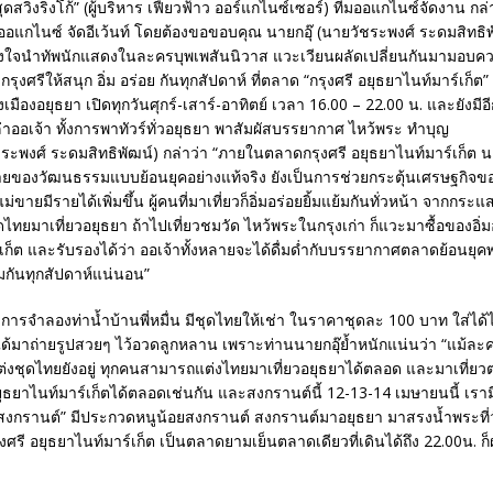
ว สุดสวิงริงโก้” (ผู้บริหาร เฟี้ยวฟ้าว ออร์แกไนซ์เซอร์) ทีมออแกไนซ์จัดงาน กล
ำออแกไนซ์ จัดอีเว้นท์ โดยต้องขอขอบคุณ นายกอุ๊ (นายวัชระพงศ์ ระดมสิทธิพัฒ
ั้งใจนำทัพนักแสดงในละครบุพเพสันนิวาส แวะเวียนผลัดเปลี่ยนกันมามอบคว
รุงศรีให้สนุก อิ่ม อร่อย กันทุกสัปดาห์ ที่ตลาด “กรุงศรี อยุธยาไนท์มาร์เก็ต
เมืองอยุธยา เปิดทุกวันศุกร์-เสาร์-อาทิตย์ เวลา 16.00 – 22.00 น. และยังมี
าออเจ้า ทั้งการพาทัวร์ทั่วอยุธยา พาสัมผัสบรรยากาศ ไหว้พระ ทำบุญ
ชระพงศ์ ระดมสิทธิพัฒน์) กล่าว่า “ภายในตลาดกรุงศรี อยุธยาไนท์มาร์เก็ต 
อายของวัฒนธรรมแบบย้อนยุคอย่างแท้จริง ยังเป็นการช่วยกระตุ้นเศรษฐกิจข
าแม่ขายมีรายได้เพิ่มขึ้น ผู้คนที่มาเที่ยวก็อิ่มอร่อยยิ้มแย้มกันทั่วหน้า จากกร
ทยมาเที่ยวอยุธยา ถ้าไปเที่ยวชมวัด ไหว้พระในกรุงเก่า ก็แวะมาซื้อของอิ่ม
เก็ต และรับรองได้ว่า ออเจ้าทั้งหลายจะได้ดื่มด่ำกับบรรยากาศตลาดย้อนยุ
ิ่มกันทุกสัปดาห์แน่นอน”
ีการจำลองท่าน้ำบ้านพี่หมื่น มีชุดไทยให้เช่า ในราคาชุดละ 100 บาท ใส่ได้ไ
ได้มาถ่ายรูปสวยๆ ไว้อวดลูกหลาน เพราะท่านนายกอุ๊ย้ำหนักแน่นว่า “แม้ละ
่งชุดไทยยังอยู่ ทุกคนสามารถแต่งไทยมาเที่ยวอยุธยาได้ตลอด และมาเที่ยวต
ุธยาไนท์มาร์เก็ตได้ตลอดเช่นกัน และสงกรานต์นี้ 12-13-14 เมษายนนี้ เราม
ีสงกรานต์” มีประกวดหนูน้อยสงกรานต์ สงกรานต์มาอยุธยา มาสรงน้ำพระที่ว
ศรี อยุธยาไนท์มาร์เก็ต เป็นตลาดยามเย็นตลาดเดียวที่เดินได้ถึง 22.00น.