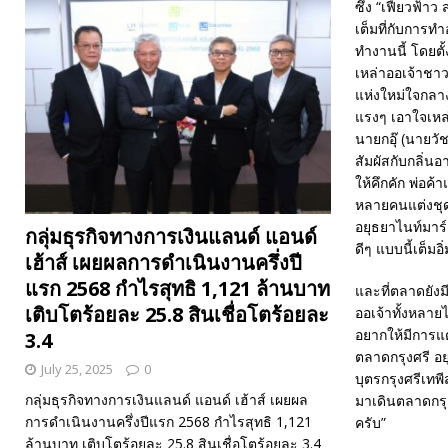
ซึ่ง “เฟี้ยวฟ้า
เต็มที่กับการท
ทำงานนี้ โดยต
เหล่าออเจ้าชาวก
แห่งใหม่ใจกลาง
แรงๆ เอาใจเหล่
นายกอุ๊ (นายวั
สัมผัสกับกลิ่น
ให้คึกคัก พ่อค้
หลายคนแต่งชุดไ
อยุธยาไนท์มาร์
กลุ่มธุรกิจทางการเงินแลนด์ แอนด์
ดีๆ แบบนี้เต็มอ
เฮ้าส์ เผยผลการดำเนินงานครึ่งปี
แรก 2568 กำไรสุทธิ 1,121 ล้านบาท
และที่ตลาดยังม
เติบโตร้อยละ 25.8 สินเชื่อโตร้อยละ
ออเจ้าทั้งหลาย
อยากให้มีการแต
3.4
ตลาดกรุงศรี อย
July 25, 2025
0
บุตรกรุงศรีเทพ
กลุ่มธุรกิจทางการเงินแลนด์ แอนด์ เฮ้าส์ เผยผล
มาเดินตลาดกรุง
การดำเนินงานครึ่งปีแรก 2568 กำไรสุทธิ 1,121
ครับ”
ล้านบาท เติบโตร้อยละ 25.8 สินเชื่อโตร้อยละ 3.4