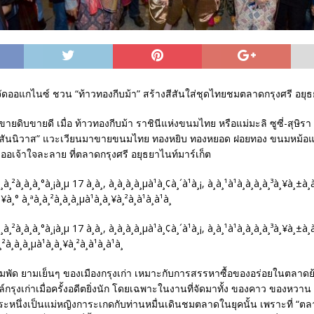
ุกจัดออแกไนซ์ ชวน “ท้าวทองกีบม้า” สร้างสีสันใส่ชุดไทยชมตลาดกรุงศรี อยุธ
ดิบขายดี เมื่อ ท้าวทองกีบม้า ราชินีแห่งขนมไทย หรือแม่มะลิ ซูซี่-สุษิร
พสันนิวาส” แวะเวียนมาขายขนมไทย ทองหยิบ ทองหยอด ฝอยทอง ขนมหม้อแก
ออเจ้าใจละลาย ที่ตลาดกรุงศรี อยุธยาไนท์มาร์เก็ต
มพัด ยามเย็นๆ ของเมืองกรุงเก่า เหมาะกับการสรรหาซื้อของอร่อยในตลาดย
รุงเก่าเมื่อครั้งอดีตยิ่งนัก โดยเฉพาะในงานที่จัดมาทั้ง ของคาว ของหวาน
ประหนึ่งเป็นแม่หญิงการะเกดกับท่านหมื่นเดินชมตลาดในยุคนั้น เพราะที่ “ตล