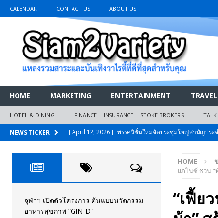
CALENDAR
CONTACT US
ABOUT US
HOME
MARKETING
ENTERTAINMENT
TRAVEL
HOTEL & DINING
FINANCE | INSURANCE | STOKE BROKERS
TALK
[ April 12, 2026 ]
พรรควิชั่นใหม่จัดประชุมใหญ่สามัญปร
NEWS TICKER
และหนี้สินของประชาชนการเงินไร้ดอกเบี้ย
PR NEWS
HOME
ข
[ March 26, 2026 ]
เริ่มแล้วงานมหกรรมยานยนต์ The 47th
แกไนซ์ ชวน “ท
เมย.2569
AUTO NEWS
“เฟี้ย
[ February 10, 2026 ]
นครปฐมส้มไม่แผ่ว แต่บ้านใหญ่ผนึกกำ
จุฬาฯ เปิดตัวโครงการ ต้นแบบนวัตกรรม
อาหารสุขภาพ “GIN-D”
วันที่สายอนุรักษ์นิยมเลิกรบกันเอง
PR NEWS