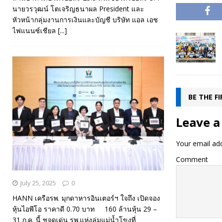
นายวรวุฒน์ โตเจริญธนาผล President และ
หัวหน้ากลุ่มงานการเงินและบัญชี บริษัท แอล เอช
ไฟแนนซ์เชียล
[...]
BE THE F
Leave a
Your email add
Comment
July 25, 2025
0
HANN เครือรพ. มุกดาหารอินเตอร์ฯ ใจถึง เปิดจอง
หุ้นไอพีโอ ราคาดี 0.70 บาท 160 ล้านหุ้น 29 –
31 ก.ค. นี้ ชูจุดเด่น รพ.แห่งลุ่มแม่น้ำโขงที่