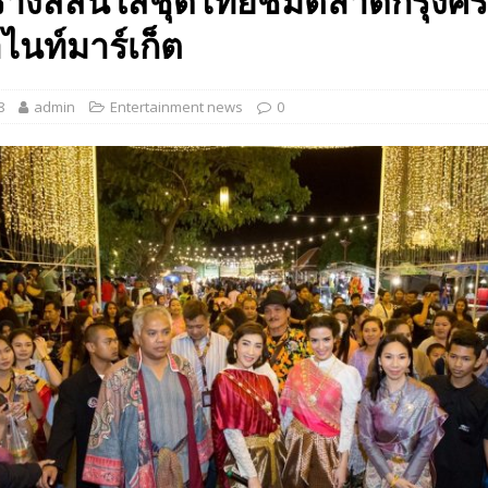
ร้างสีสันใส่ชุดไทยชมตลาดกรุงศรี
 EV สองล้อที่เข้าใจผู้ใช้ไทยมากที่สุด
AUTO NEWS
ไนท์มาร์เก็ต
มอาหารสุขภาพ “GIN-D”
EVENT SOCIAL LIFE
8
admin
Entertainment news
0