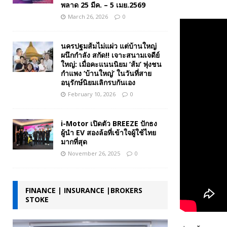
พลาด 25 มีค. – 5 เมย.2569
March 26, 2026
0
นครปฐมส้มไม่แผ่ว แต่บ้านใหญ่
ผนึกกำลัง สกัด!! เจาะสนามเจดีย์
ใหญ่: เมื่อคะแนนนิยม ‘ส้ม’ พุ่งชน
กำแพง ‘บ้านใหญ่’ ในวันที่สาย
อนุรักษ์นิยมเลิกรบกันเอง
February 10, 2026
0
i-Motor เปิดตัว BREEZE ปักธง
ผู้นำ EV สองล้อที่เข้าใจผู้ใช้ไทย
มากที่สุด
November 26, 2025
0
FINANCE | INSURANCE |BROKERS
STOKE