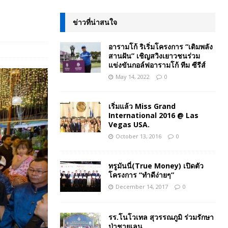
ข่าวที่น่าสนใจ
อารามโก้ ริเริ่มโครงการ “เติมพลัง
สานฝัน” เชิญสวิงเยาวชนร่วม
แข่งขันกอล์ฟอารามโก้ ทีม ซีรีส์
May 14, 2022
0
เริ่มแล้ว Miss Grand
International 2016 @ Las
Vegas USA.
October 13, 2016
0
ทรูมันนี่(True Money) เปิดตัว
โครงการ “ทำดีง่ายๆ”
December 14, 2017
0
รร.โนโวเทล สุวรรณภูมิ ร่วมรักษา
ป่าชายเลน