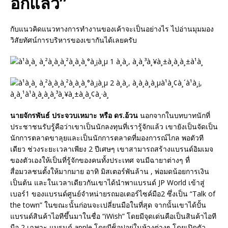
อีกแล้ว”
กับแนวคิดแนวทางการทำงานของเค้าจะเป็นอย่างไร ไปอ่านมุมมอง
วิสัยทัศน์การบริหารของเขากันได้เลยครับ
นายจักรพันธ์ ประจวบเหมาะ หรือ ดร.อ้วน
นอกจากในบทบาทนักที่
ประชาชนรับรู้คือว่าเขาเป็นนักลงทุนที่เรารู้จักแล้ว เขายังเป็นจัดเป็น
นักการตลาดขาลุยและเป็นนักการตลาดที่มองการณ์ไกล พอตัวที
เดียว ช่วงระยะเวลาเพียง 2 ปีเศษๆ เขาสามารถสร้างแบรนด์อิมเมจ
ของตัวเองให้เป็นที่รู้จักของคนทั้งประเทศ จนมีฉายาต่างๆ ทื่
สื่อมวลชนตั้งให้มากมาย อาทิ มิสเตอร์พันล้าน , พ่อมดน้อยการเงิน
เป็นต้น และในเวลาเดียวกันเขาได้นำพาแบรนด์ JP World เข้าสู่
เบอร์1 ของแบรนด์ศูนย์จำหน่ายรถมอเตอร์ไซค์มือ2 ซึ่งเป็น “Talk of
the town” ในขณะนั้นก่อนจะเปลี่ยนมือในที่สุด จากนั้นเขาได้ปั้น
แบรนด์สินค้าไอทีขึ้นมาในชื่อ “iWish” โดยมีจุดเด่นคือเป็นสินค้าไอที
มือ 2 เฉพาะ แบรนด์ apple โดยมีช็อปอยู่ในห้างต่างๆ โดยเปิดตัว