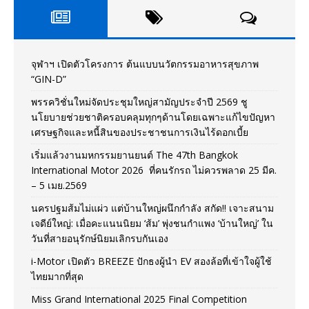
จุฬาฯ เปิดตัวโครงการ ต้นแบบนวัตกรรมอาหารสุขภาพ
“GIN-D”
พรรควิชั่นใหม่จัดประชุมใหญ่สามัญประจำปี 2569 ชู
นโยบายช่วยชาติครอบคลุมทุกๆด้านโดยเฉพาะแก้ไขปัญหา
เศรษฐกิจและหนี้สินของประชาชนการเงินไร้ดอกเบี้ย
เริ่มแล้วงานมหกรรมยานยนต์ The 47th Bangkok
International Motor 2026 ที่คนรักรถ ไม่ควรพลาด 25 มีค.
– 5 เมย.2569
นครปฐมส้มไม่แผ่ว แต่บ้านใหญ่ผนึกกำลัง สกัด!! เจาะสนาม
เจดีย์ใหญ่: เมื่อคะแนนนิยม ‘ส้ม’ พุ่งชนกำแพง ‘บ้านใหญ่’ ใน
วันที่สายอนุรักษ์นิยมเลิกรบกันเอง
i-Motor เปิดตัว BREEZE ปักธงผู้นำ EV สองล้อที่เข้าใจผู้ใช้
ไทยมากที่สุด
Miss Grand International 2025 Final Competition