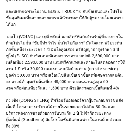
และพิเศษเฉพาะในงาน BUS & TRUCK ’16 กับข้อเสนอและโปรโม
ชั่นสุดพิเศษที่หลากหลายแบรนด์นำมามอบให้กับผู้ชมงานโดยเฉพาะ
ได้แก่
วอลโว่ (VOLVO) และยูดี ทรัคส์ มอบสิทธิพิเศษสำหรับผู้ที่จองภายใน
ด้วยโปรโมชั่น “ขับขี่ทำกำไร มั่นใจไปกับเรา” มั่นใจแรก ฟรีประกัน
ภัยชั้นหนึ่งระยะเวลา 1 ปี มั่นใจคูณสอง ฟรีสัญญาบำรุงรักษา 3 ปี
ฟูโซ่ (FUSO) กับข้อเสนอพิเศษจากราคาขายปกติ 2,690,000 บาท
เหลือเพียง 2,590,000 บาท แถมฟรีค่าแรงและค่าอะไหล่ตลอดการใช้
งาน 1 ปี หรือ 30,000 กม.แรก แบบถึงบ้านท่าน (on-site service)
มูลค่า 50,000 บาท พร้อมเงื่อนไขสินเชื่อเช่าซื้อสุดพิเศษจากกลุ่มตัน
จง ดาวน์ต่ำสุดเริ่มต้นเพียง 48,000 บาท ผ่อนนานสูงสุด 60
งวด หรือผ่อนเพียงวันละ 1,600 บาท ด้วยอัตราดอกเบี้ยพิเศษที่ 4%
ตง เชิง (DONG SHENG) ที่พร้อมรับออเดอร์จากผู้ประกอบการขนส่ง
เต็มที่ โดยสามารถรับรถได้ภายในระยะเวลาไม่เกิน 30 วัน และ
บริการหลังการขายด้วยการรับประกัน 2 ปี ไม่จำกัดระยะทาง
กู๊ดเท็มพ์ (Goodtemp) จัดโปรโมชั่นพิเศษเฉพาะในงานด้วยส่วนลด
ถึง 30%