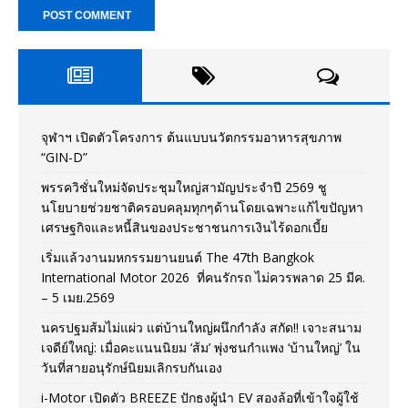
จุฬาฯ เปิดตัวโครงการ ต้นแบบนวัตกรรมอาหารสุขภาพ
“GIN-D”
พรรควิชั่นใหม่จัดประชุมใหญ่สามัญประจำปี 2569 ชู
นโยบายช่วยชาติครอบคลุมทุกๆด้านโดยเฉพาะแก้ไขปัญหา
เศรษฐกิจและหนี้สินของประชาชนการเงินไร้ดอกเบี้ย
เริ่มแล้วงานมหกรรมยานยนต์ The 47th Bangkok
International Motor 2026 ที่คนรักรถ ไม่ควรพลาด 25 มีค.
– 5 เมย.2569
นครปฐมส้มไม่แผ่ว แต่บ้านใหญ่ผนึกกำลัง สกัด!! เจาะสนาม
เจดีย์ใหญ่: เมื่อคะแนนนิยม ‘ส้ม’ พุ่งชนกำแพง ‘บ้านใหญ่’ ใน
วันที่สายอนุรักษ์นิยมเลิกรบกันเอง
i-Motor เปิดตัว BREEZE ปักธงผู้นำ EV สองล้อที่เข้าใจผู้ใช้