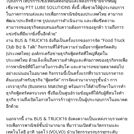
ไปถึงการให้บริการเชิงเทคนิคทั้งก่อนและหลังการขายจากทีมผู้
เชี่ยวชาญ PTT LUBE SOLUTIONS ทั้งนี้ เพื่อช่วยให้ผู้ประกอบการ
ในภาคการขนส่งและรถเพื่อการพาณิชย์ของประเทศไทย สามารถ
พัฒนาประสิทธิภาพ รูปแบบการดำเนินงาน และเพิ่มขีดความ
สามารถของธุรกิจตอบสนองกับความต้องการของลูกค้า รวมถึงการ
แข่งขันที่มีมากยิ่งขึ้นอีกด้วย”
งาน BUS & TRUCK’16 ยังถือเป็นครั้งแรกของการจัด “Food Truck
Club Biz & Talk” กิจกรรมที่ได้รับความร่วมมือจากฟู้ดทรัคคลับ
(ประเทศไทย) องค์กรเครือข่ายธุรกิจฟู้ดทรัคที่ใหญ่ที่สุดใน
ประเทศไทย ด้วยเล็งเห็นถึงความสำคัญและศักยภาพของธุรกิจรถเพื่อ
การพาณิชย์ที่มีโอกาสในการเติบโต และสามารถขยายตลาดต่อไป
อย่างแน่นอนในอนาคต กิจกรรมนี้เป็นครั้งแรกที่รวบรวมบรรดารถ
ต้นแบบสำหรับธุรกิจ “ฟู้ดทรัค” การจัดเสวนาจากกูรูชั้นนำ การ
เจรจาธุรกิจ (Business Matching) พร้อมการให้คำปรึกษาในการทำ
ธุรกิจฟู้ดทรัคครบวงจร ซึ่งถือเป็นศูนย์รวมข้อมูลที่ให้กับผู้ที่สนใจทำ
ธุรกิจ รวมถึงเปิดโอกาสในการก้าวสู่การเป็นผู้ประกอบการในอนาคต
อีกด้วย
นอกจากนี้ งาน BUS & TRUCK’16 ยังคงความเป็นแหล่งรวบรวมค่าย
รถเพื่อการพาณิชย์ชั้นนำมากมาย ที่มาร่วมเปิดตัวนวัตกรรมและ
เทคโนโลยี อาทิ วอลโว่ (VOLVO) นำนวัตกรรมรถบรรทุกระดับ