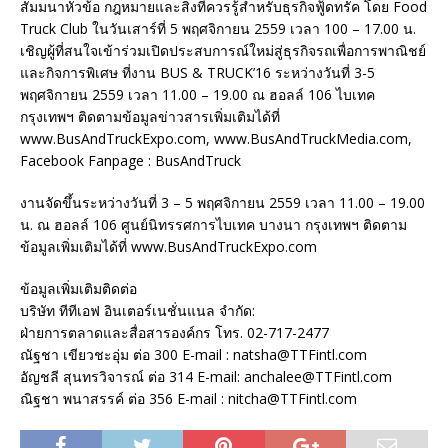
สัมมนาหัวข้อ กฎหมายและสิ่งที่ควรรู้สำหรับธุรกิจฟู้ดทรัค โดย Food
Truck Club ในวันเสาร์ที่ 5 พฤศจิกายน 2559 เวลา 100 – 17.00 น.
เชิญผู้ที่สนใจเข้าร่วมเปิดประสบการณ์ใหม่สู่ธุรกิจรถเพื่อการพาณิชย์
และกิจการพิเศษ ที่งาน BUS & TRUCK’16 ระหว่างวันที่ 3-5
พฤศจิกายน 2559 เวลา 11.00 – 19.00 ณ ฮอลล์ 106 ไบเทค
กรุงเทพฯ ติดตามข้อมูลข่าวสารเพิ่มเติมได้ที่
www.BusAndTruckExpo.com, www.BusAndTruckMedia.com,
Facebook Fanpage : BusAndTruck
งานจัดขึ้นระหว่างวันที่ 3 – 5 พฤศจิกายน 2559 เวลา 11.00 – 19.00
น. ณ ฮอลล์ 106 ศูนย์นิทรรศการไบเทค บางนา กรุงเทพฯ ติดตาม
ข้อมูลเพิ่มเติมได้ที่ www.BusAndTruckExpo.com
ข้อมูลเพิ่มเติมติดต่อ
บริษัท ทีทีเอฟ อินเตอร์เนชั่นแนล จำกัด:
ฝ่ายการตลาดและสื่อสารองค์กร โทร. 02-717-2477
ณัฐชา เขียวชะอุ่ม ต่อ 300 E-mail : natsha@TTFintl.com
อัญชลี สุนทรวิจารณ์ ต่อ 314 E-mail: anchalee@TTFintl.com
ณิฐชา พนาสรรค์ ต่อ 356 E-mail : nitcha@TTFintl.com