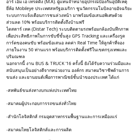
อาร์ เอ็ม เอ เทรดดิ้ง (M.A). ผู้แทนจำหน่ายอุปกรณ์ป้องกันอุบัติเหตุ
ยี่ห้อ Mobileye ประเทศสหรัฐอเมริกา ชูนวัตกรรมโมบิลอายอัจฉริยะ
ระบบการแจ้งเตือนการชนล่วงหน้า มาพร้อมข้อเสนอพิเศษด้วย
ส่วนลด 10% พร้อมบริการติดตั้งถึงบ้านฟรี
ไดสตาร์ เทค (Distar Tech) ระบบติดตามรถพร้อมกล้องบันทึกภาพ
เพื่อประสิทธิภาพในการขับขี่ขั้นสูง GPS Tracking และเครื่องรูด
การ์ดของคนขับ พร้อมข้อเสนอ ลดค่า Real Time ให้ลูกค้าที่จอง
ภายในงาน 50 ท่านแรก พร้อมบริการติดตั้งฟรีในเขตกรุงเทพและ
ปริมณฑล
นอกจากนี้ งาน BUS & TRUCK ’16 ครั้งนี้ ยังได้รับความร่วมมือและ
สนับสนุนเป็นอย่างดีจากหน่วยงาน องค์กร สมาคมวิชาชีพด้านการ
ขนส่ง และยานยนต์เพื่อการพาณิชย์ชั้นนำของประเทศ ได้แก่
-สหพันธ์ขนส่งทางบกแห่งประเทศไทย
-สมาคมผู้ประกอบการรถขนส่งทั่วไทย
-สำนักโลจิสติกส์ กรมอุตสาหกรรมพื้นฐานและการเหมืองแร่
-สมาคมไทยโลจิสติกส์และการผลิต