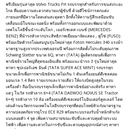
พรีเมียมรุ่นล่าสุด Volvo Trucks FH รถบรรทุกสำหรับการขนส่งระยะ
ไกล ที่มอบความสะดวกสบายแก่ผู้ขับขี่ ด้วยดีไซน์การตกแต่ง
ภายนอกที่มีความโดดเด่นสะดุดตา อีกทั้งให้ความรู้สึกเสมือนขับ
เคลื่อนแม้ในขณะจอดนิ่ง พร้อมทั้งการออกแบบและพัฒนาด้วย
เทคโนโลยีชั้นนำระดับโลก , เมอร์เซเดส-เบนซ์ (MERCEDES-
BENZ) ที่นำรถหัวลากประสิทธิภาพเยี่ยมมาจัดแสดง , ฟูโซ่ (FUSO)
พร้อมเปิดตัวรถโม่ผสมปูนรุ่นใหม่ล่าสุด Foton Hercules 340 แรงม้า
มาตรฐานสูงจากประเทศเยอรมนี พร้อมการติดตั้งโม่ระดับคุณภาพ
Schwing Stetter ขนาด 6Q, ทาทา (TATA) ผู้ผลิตรถยนต์เพื่อการ
พาณิชย์รายใหญ่ที่สุดของอินเดีย พร้อมแนะนำรถ 3 รุ่นใหม่ล่าสุด
ทาทา ซุปเปอร์เอซ มินต์ (TATA SUPER ACE MINT) รถบรรทุก
ขนาดเล็กเพื่อการพาณิชย์ขนาดไม่เกิน 1 ตันเครื่องยนต์ดีเซลคอม
มอนเรล 1.4 ลิตร รายแรกและรายเดียว ให้แรงบิดสูงสุดในรอบ
เครื่องต่ำ ถือเป็นรถบรรทุกเล็กเพื่อการพาณิชย์อย่างแท้จริง ทาทา
แดวู โนวัส รถหัวลาก 6×4 (TATA DAEWOO NOVUS SE Tractor
6×4) รถหัวลาก 10 ล้อ เครื่องยนต์ดีเซลเทอร์โบอินเตอร์คูลเลอร์ โดด
เด่นด้านนวัตกรรมเทคโนโลยีรถบรรทุกที่ตอบโจทย์หัวเก๋งมาตรฐาน
ความปลอดภัยจากยุโรป ECE R29 พร้อมระบบรองรับน้ำหนักหัวเก๋ง
แบบลอยตัว 4 จุด เพิ่มความสบายขณะขับขี่และควบคุมด้วยระบบ
ไฟฟ้า เพื่อความสะดวกในการขับขี่และควบคุมอุปกรณ์ต่างๆ ทาทา