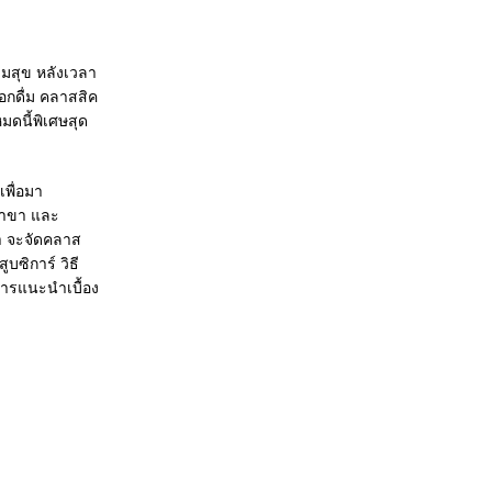
ามสุข หลังเวลา
ือกดื่ม คลาสสิค
มดนี้พิเศษสุด
เพื่อมา
กสาขา และ
ดา จะจัดคลาส
ซิการ์ วิธี
นการแนะนำเบื้อง