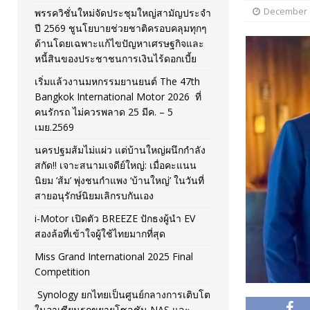
December 1
พรรควิชั่นใหม่จัดประชุมใหญ่สามัญประจำ
[ April 12, 2026 ]
พรรควิชั่นใหม่จัดประชุมใหญ่สามัญปร
ปี 2569 ชูนโยบายช่วยชาติครอบคลุมทุกๆ
ด้านโดยเฉพาะแก้ไขปัญหาเศรษฐกิจและ
และหนี้สินของประชาชนการเงินไร้ดอกเบี้ย
PR NEWS
หนี้สินของประชาชนการเงินไร้ดอกเบี้ย
เริ่มแล้วงานมหกรรมยานยนต์ The 47th
Bangkok International Motor 2026 ที่
คนรักรถ ไม่ควรพลาด 25 มีค. – 5
เมย.2569
นครปฐมส้มไม่แผ่ว แต่บ้านใหญ่ผนึกกำลัง
สกัด!! เจาะสนามเจดีย์ใหญ่: เมื่อคะแนน
นิยม ‘ส้ม’ พุ่งชนกำแพง ‘บ้านใหญ่’ ในวันที่
สายอนุรักษ์นิยมเลิกรบกันเอง
i-Motor เปิดตัว BREEZE ปักธงผู้นำ EV
สองล้อที่เข้าใจผู้ใช้ไทยมากที่สุด
Miss Grand International 2025 Final
Competition
Synology ยกไทยเป็นศูนย์กลางการเติบโต
ในอาเซียนรุกขยายโซลูชัน NAS และ