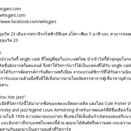
hisgars.com
.whisgars.com
://www.facebook.com/whisgars
ุขุมวิท 23 เดินจากสถานีรถไฟฟ้าบีทีเอส อโศก เพียง 5 นาที และ สามารถจอด
ุขุมวิท 23
ส:
ยน์รวมวิสกี้ single cask ที่ใหญ่ที่สุดในประเทศไทย นำเข้าวิสกี้ทั่วทุกมุมโลก
ตชื่อดังจากสก็อตแลนด์ จึงทำให้วิสการ์บาร์ได้เป็นแหล่งที่ได้รับ single ca
การ์สได้รับการคัดสรรค์การันตีความพรีเมี่ยม จากแบรนด์ซิการ์ที่ได้รับความน
ิการ์แบบมวนด้วยมือซึ่งมีให้เลือกมากมายโดยจัดสรรหาจากผู้เชี่ยวชาญด้านซ
เฉพาะ
 You Has Jazz”:
จ๊สที่วิสการ์สนี้ได้มาจากชื่อของเพลงแจ๊สคลาสสิค แต่งโดย Cole Porter บ
rosby and jazz legend Louis Armstrong สำหรับภาพยนตร์ที่มีชื่อเสียงเรื่
กฉายในปี 1956 ความหมายแบบง่ายๆ ที่แสดงให้เห็นต้นกำเนิดของดนตรีแนวแจ๊
และยังกล่าวถึงกรุงเทพในเพลงนี้ด้วย คุณจะได้สัมผัสถึงความสด และความ
ผสานกันออกมาเป็นความลงตัวที่วิสการ์ส