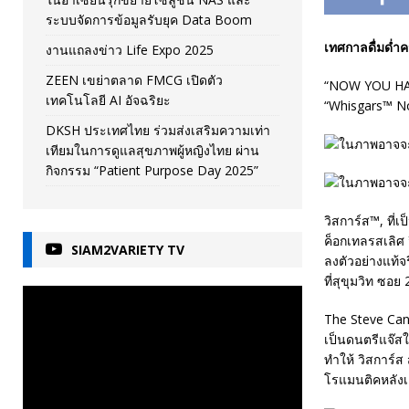
ระบบจัดการข้อมูลรับยุค Data Boom
เทศกาลดื่มด่ำ
งานแถลงข่าว Life Expo 2025
ZEEN เขย่าตลาด FMCG เปิดตัว
“NOW YOU HAS J
เทคโนโลยี AI อัจฉริยะ
“Whisgars™ Now
DKSH ประเทศไทย ร่วมส่งเสริมความเท่า
เทียมในการดูแลสุขภาพผู้หญิงไทย ผ่าน
กิจกรรม “Patient Purpose Day 2025”
วิสการ์ส™, ที่เป็
ค็อกเทลรสเลิศ 
SIAM2VARIETY TV
ลงตัวอย่างแท้จ
ที่สุขุมวิท ซอย
The Steve Can
เป็นดนตรีแจ๊สใน
ทำให้ วิสการ์ส
โรแมนติคหลังเลิ