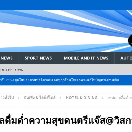
 NEWS
SPORT NEWS
MOBILE AND IT NEWS
AUTO
 OF THE TOWN
 Bangkok International Motor 2026 ที่คนรักรถ ไม่ควรพลาด 25 มีค. – 5
่าวทั่วไป
บันเทิง & ไลฟ์สไตล์
HOTEL & DINING
เทศกาลดื่มด่ำ
ลัง สกัด!! เจาะสนามเจดีย์ใหญ่: เมื่อคะแนนนิยม ‘ส้ม’ พุ่งชนกำแพง ‘บ้านใหญ่’ ใน
ลดื่มด่ำความสุขดนตรีแจ๊ส@วิสก
 EV สองล้อที่เข้าใจผู้ใช้ไทยมากที่สุด
AUTO NEWS
มอาหารสุขภาพ “GIN-D”
EVENT SOCIAL LIFE