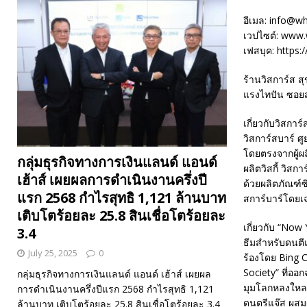
อีเมล: info@w
เวปไซต์: www
เฟสบุค: https
ร้านวิสการ์ส ส
แรงไทปัน ซอยส
เกี่ยวกับวิสการ์
วิสการ์สบาร์ ศู
โดยตรงจากผู้ผลิ
กลุ่มธุรกิจทางการเงินแลนด์ แอนด์
ผลิตวิสกี้ วิส
เฮ้าส์ เผยผลการดำเนินงานครึ่งปี
ด้วยผลิตภัณฑ์ซ
แรก 2568 กำไรสุทธิ 1,121 ล้านบาท
สการ์บาร์โดย
เติบโตร้อยละ 25.8 สินเชื่อโตร้อยละ
เกี่ยวกับ “Now
3.4
ธีมสำหรับดนตีแ
July 25, 2025
0
ร้องโดย Bing C
Society” ที่ออ
กลุ่มธุรกิจทางการเงินแลนด์ แอนด์ เฮ้าส์ เผยผล
มุมโลกหลงใหล 
การดำเนินงานครึ่งปีแรก 2568 กำไรสุทธิ 1,121
ดนตรีแจ๊ส ผสม
ล้านบาท เติบโตร้อยละ 25.8 สินเชื่อโตร้อยละ 3.4