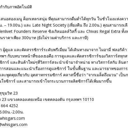
สนอสองเมนู ค็อกเทลรสนุ่ม ที่คุณสามารถดื่มด่ำได้ทุกวัน ในชั่วโมงแห่งคว
น. – 19.00น.) และ Late Night Society (เที่ยงคืน ถึง 2.00น.) คุณสามารถเล
enlivet Founders Reserve ซิงเกิลมอลล์วิสกี้ และ Chivas Regal Extra ทั้งห
ในราคาเพียง 300บาท (ยังไม่รวมค่าบริการ และภาษี)
 ผู้ดูแล และคัดสรรซิการ์ระดับพรีเมี่ยม ได้เดินทางมาจาก ไมอามี่ ฟลอริด้า 
ุงเทพฯ กับบทบาทหน้าที่ของเธอคือ การดูแลและคัดสรรซิการ์ของวิสการ์สทุ
ซิการ์ และสินค้าใหม่ๆที่วิสการ์สจะนำเข้ามาจำหน่าย ทางวิสการ์สกับ ลิน
็นการสอนและแนะนำเรื่องการดูแลซิการ์ ในขั้นพื้นฐาน และมารยาทของการสูบ
และพูดคุยเกี่ยวกับ อุตสาหกรรมซิการ์ คลาสนี้ชื่อว่า “จากเมล็ดถึงมวน” เป็
่สนใจซิการ์ และสามารถเข้าใจกระบวนการผลิตซิการ์ได้เพิ่มมากขึ้น
 สุขุมวิท 23
ิท 23 แขวงคลองเตยเหนือ เขตคลองตัน กรุงเทพฯ 10110
2 664 4252
16.00น.-2.00น.
.whisgars.com
3@whisgars.com