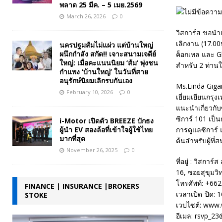
พลาด 25 มีค. – 5 เมย.2569
March 26, 2026
0
วิสการ์ส ขอนำเ
เลิกงาน (17.00
นครปฐมส้มไม่แผ่ว แต่บ้านใหญ่
ผนึกกำลัง สกัด!! เจาะสนามเจดีย์
ค็อกเทล และ Gl
ใหญ่: เมื่อคะแนนนิยม ‘ส้ม’ พุ่งชน
สำหรับ 2 ท่าน
กำแพง ‘บ้านใหญ่’ ในวันที่สาย
อนุรักษ์นิยมเลิกรบกันเอง
Ms.Linda Gigan
February 10, 2026
0
เยี่ยมเยียนกร
แนะนำเกี่ยวกับ
ซิการ์ 101 เป
i-Motor เปิดตัว BREEZE ปักธง
ผู้นำ EV สองล้อที่เข้าใจผู้ใช้ไทย
การดูแลซิการ์ 
มากที่สุด
ต้นสำหรับผู้ที
November 26, 2025
0
ที่อยู่ : วิสการ์ส
16, ซอยสุขุมว
โทรศัพท์: +66
FINANCE | INSURANCE |BROKERS
เวลาเปิด-ปิด: 
STOKE
เวปไซต์: www
อีเมล: rsvp_2