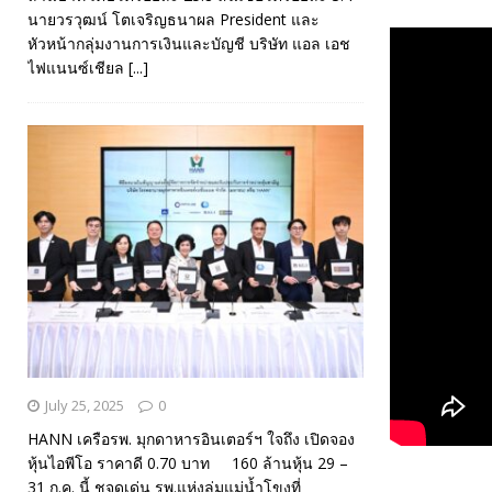
นายวรวุฒน์ โตเจริญธนาผล President และ
หัวหน้ากลุ่มงานการเงินและบัญชี บริษัท แอล เอช
ไฟแนนซ์เชียล
[...]
July 25, 2025
0
HANN เครือรพ. มุกดาหารอินเตอร์ฯ ใจถึง เปิดจอง
หุ้นไอพีโอ ราคาดี 0.70 บาท 160 ล้านหุ้น 29 –
31 ก.ค. นี้ ชูจุดเด่น รพ.แห่งลุ่มแม่น้ำโขงที่