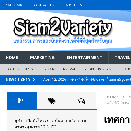
CALENDAR
CONTACT US
ABOUT US
HOME
MARKETING
ENTERTAINMENT
TRAVEL
HOTEL & DINING
FINANCE | INSURANCE | STOKE BROKERS
TALK
[ March 26, 2026 ]
เริ่มแล้วงานมหกรรมยานยนต์ The 47th
NEWS TICKER
เมย.2569
AUTO NEWS
HOME
ข
[ February 10, 2026 ]
นครปฐมส้มไม่แผ่ว แต่บ้านใหญ่ผนึกกำ
แจ๊ส@วิสการ์ส
วันที่สายอนุรักษ์นิยมเลิกรบกันเอง
PR NEWS
เทศกา
[ November 26, 2025 ]
i-Motor เปิดตัว BREEZE ปักธงผู้นำ
จุฬาฯ เปิดตัวโครงการ ต้นแบบนวัตกรรม
อาหารสุขภาพ “GIN-D”
[ April 30, 2026 ]
จุฬาฯ เปิดตัวโครงการ ต้นแบบนวัตกรร