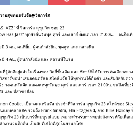
ความสุขดนตรีแจ๊ส@วิสการ์ส
AZZ” ที่ วิสการ์ส สุขุมวิท ซอย 23
 Has Jazz” ทุกค่ำคืนวันพุธ ศุกร์ และเสาร์ ตั้งแต่เวลา 21.00น. – จนถึงเที
นที่รู้จักดีอยู่แล้วในเรื่องของ วิสกี้ชั้นเลิศ และ ซิการ์ที่ได้รับการคัดเลือกอย่า
วิสการ์ขอนำเสนอดนตรีสด สไตล์แจ๊ส ให้ทุกท่านได้ดื่มด่ำ และสัมผัสกับควา
ริง วงดนตรีแจ๊ส แสดงสดทุกวันพุธ ศุกร์ และเสาร์ เวลา 21.00น. จนถึงเที่ยง
 23 และ ที่สาขาสีลม
non Cooltet เป็นวงดนตรีแจ๊ส ประจำที่วิสการ์ส สุขุมวิท 23 สไตล์ของ St
แบบคลาสสิค รวมถึง Frank Sinatra, Ella Fitzgerald, and Billie Holiday ทั้งนี
 สุขุมวิท 23 เป็นบาร์ที่สมบูรณ์แบบ เหมาะสำหรับการพบปะสังสรรค์กับเพื่อน
กงานจนดึกดื่น เป็นผับที่เก๋ไก๋ที่สุดในย่านอโศก