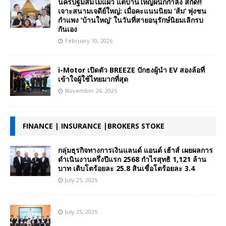
นครปฐมส้มไม่แผ่ว แต่บ้านใหญ่ผนึกกำลัง สกัด!!
เจาะสนามเจดีย์ใหญ่: เมื่อคะแนนนิยม ‘ส้ม’ พุ่งชน
กำแพง ‘บ้านใหญ่’ ในวันที่สายอนุรักษ์นิยมเลิกรบ
กันเอง
February 10, 2026
i-Motor เปิดตัว BREEZE ปักธงผู้นำ EV สองล้อที่
เข้าใจผู้ใช้ไทยมากที่สุด
November 26, 2025
FINANCE | INSURANCE |BROKERS STOKE
กลุ่มธุรกิจทางการเงินแลนด์ แอนด์ เฮ้าส์ เผยผลการ
ดำเนินงานครึ่งปีแรก 2568 กำไรสุทธิ 1,121 ล้าน
บาท เติบโตร้อยละ 25.8 สินเชื่อโตร้อยละ 3.4
July 25, 2025
July 25, 2025