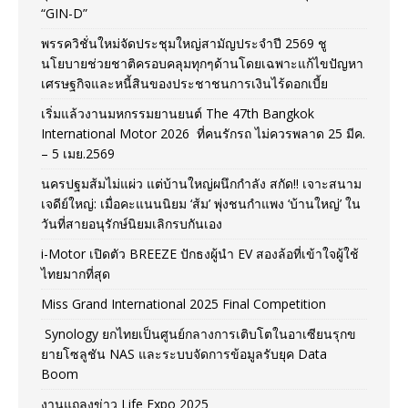
“GIN-D”
พรรควิชั่นใหม่จัดประชุมใหญ่สามัญประจำปี 2569 ชู
นโยบายช่วยชาติครอบคลุมทุกๆด้านโดยเฉพาะแก้ไขปัญหา
เศรษฐกิจและหนี้สินของประชาชนการเงินไร้ดอกเบี้ย
เริ่มแล้วงานมหกรรมยานยนต์ The 47th Bangkok
International Motor 2026 ที่คนรักรถ ไม่ควรพลาด 25 มีค.
– 5 เมย.2569
นครปฐมส้มไม่แผ่ว แต่บ้านใหญ่ผนึกกำลัง สกัด!! เจาะสนาม
เจดีย์ใหญ่: เมื่อคะแนนนิยม ‘ส้ม’ พุ่งชนกำแพง ‘บ้านใหญ่’ ใน
วันที่สายอนุรักษ์นิยมเลิกรบกันเอง
i-Motor เปิดตัว BREEZE ปักธงผู้นำ EV สองล้อที่เข้าใจผู้ใช้
ไทยมากที่สุด
Miss Grand International 2025 Final Competition
Synology ยกไทยเป็นศูนย์กลางการเติบโตในอาเซียนรุกข
ยายโซลูชัน NAS และระบบจัดการข้อมูลรับยุค Data
Boom
งานแถลงข่าว Life Expo 2025