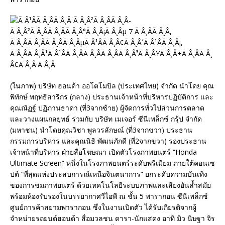
(ในภาพ) บริษัท ฮอนด้า ออโตโมบิล (ประเทศไทย) จำกัด นำโดย คุณ
พิทักษ์ พฤทธิสาริกร (กลาง) ประธานเจ้าหน้าที่บริหารปฏิบัติการ และ
คุณณัฏฐ์ ปฏิภานธาดา (ที่3จากซ้าย) ผู้จัดการทั่วไปส่วนการตลาด
และวางแผนกลยุทธ์ ร่วมกับ บริษัท เมเจอร์ ซีนีเพล็กซ์ กรุ้ป จำกัด
(มหาชน) นำโดยคุณวิชา พูลวรลักษณ์ (ที่3จากขวา) ประธาน
กรรมการบริหาร และคุณนิธิ พัฒนภักดี (ที่2จากขวา) รองประธาน
เจ้าหน้าที่บริหาร ฝ่ายสื่อโฆษณา เปิดตัวโรงภาพยนตร์ “Honda
Ultimate Screen” หนึ่งในโรงภาพยนตร์ระดับพรีเมียม ภายใต้คอนเซ
ปต์ “ที่สุดแห่งประสบการณ์เหนือจินตนาการ” ยกระดับความบันเทิง
ของการชมภาพยนตร์ ด้วยเทคโนโลยีระบบภาพและเสียงอันล้ำสมัย
พร้อมห้องรับรองในบรรยากาศวีไอพี ณ ชั้น 5 พารากอน ซีนีเพล็กซ์
ศูนย์การค้าสยามพารากอน ซึ่งในงานเปิดตัว ได้รับเกียรติจากผู้
จำหน่ายรถยนต์ฮอนด้า สื่อมวลชน ดารา-นักแสดง อาทิ มิว นิษฐา จิร