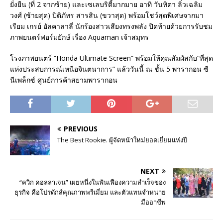
ยั่งยืน (ที่ 2 จากซ้าย) และเซเลบริตี้มากมาย อาทิ วันทิตา ลิ่วเฉลิม
วงศ์ (ซ้ายสุด) ปิติภัทร สารสิน (ขวาสุด) พร้อมโชว์สุดพิเศษจากมา
เรียม เกรย์ อัลคาลาลี่ นักร้องสาวเสียงทรงพลัง ปิดท้ายด้วยการรับชม
ภาพยนตร์ฟอร์มยักษ์ เรื่อง Aquaman เจ้าสมุทร
โรงภาพยนตร์ “Honda Ultimate Screen” พร้อมให้คุณสัมผัสกับ“ที่สุด
แห่งประสบการณ์เหนือจินตนาการ” แล้ววันนี้ ณ ชั้น 5 พารากอน ซี
นีเพล็กซ์ ศูนย์การค้าสยามพารากอน
PREVIOUS
The Best Rookie. ผู้จัดหน้าใหม่ยอดเยี่ยมแห่งปี
NEXT
“ควิก คอลลาเจน” เผยหนึ่งในฟันเฟืองความสำเร็จของ
ธุรกิจ คือโปรดักส์คุณภาพพรีเมี่ยม และตัวแทนจำหน่าย
มืออาชีพ