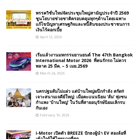
พรรควิชั่นใหม่จัดประชุมใหญ่สามัญประจำปี 2569
ชูนโยบายช่วยชาติครอบคลุมทุกๆด้านโดยเฉพาะ
แก้ไขปัญหาเศรษฐกิจและหนี้สินของประชาชนการ
เงินไร้ดอกเบี้ย
April 12, 2026
เริ่มแล้วงานมหกรรมยานยนต์ The 47th Bangkok
International Motor 2026 ที่คนรักรถ ไม่ควร
พลาด 25 มีค. – 5 เมย.2569
March 26, 2026
นครปฐมส้มไม่แผ่ว แต่บ้านใหญ่ผนึกกำลัง สกัด!!
เจาะสนามเจดีย์ใหญ่: เมื่อคะแนนนิยม ‘ส้ม’ พุ่งชน
กำแพง ‘บ้านใหญ่’ ในวันที่สายอนุรักษ์นิยมเลิกรบ
กันเอง
February 10, 2026
i-Motor เปิดตัว BREEZE ปักธงผู้นำ EV สองล้อที่
เข้าใจผู้ใช้ไทยมากที่สุด