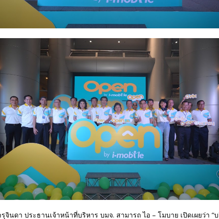
รุจินดา ประธานเจ้าหน้าที่บริหาร บมจ. สามารถ ไอ – โมบาย เปิดเผยว่า “บ