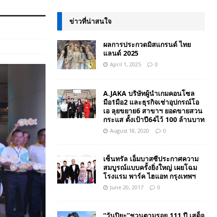
ข่าวที่น่าสนใจ
ผลการประกวดมิสแกรนด์ ไทย
แลนด์ 2025
April 1, 2025
0
A.JAKA บริษัทผู้นำเกมคอนโซล
มือ1มือ2 และธุรกิจเช่าอุปกรณ์โอ
เอ ลุยขยาย6 สาขาฯ ยอดขายสวน
กระแส ตั้งเป้าปี64ไว้ 100 ล้านบาท
August 18, 2020
0
เซ็นทรัล เอ็มบาสซีประกาศความ
สมบูรณ์แบบครั้งยิ่งใหญ่ เผยโฉม
โรงแรม พาร์ค ไฮแอท กรุงเทพฯ
June 20, 2017
0
“วันปิยะ”ชวนตามรอย 111 ปี เสด็จ