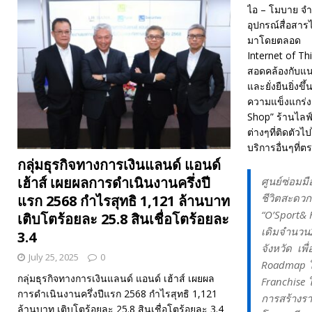
ไอ – โมบาย จำก
อุปกรณ์สื่อสาร
มาโดยตลอด และเ
Internet of Th
สอดคล้องกับแนว
และยั่งยืนยิ่ง
ความแข็งแกร่งต
Shop” ร้านไลฟ์ส
ต่างๆที่ติดตัวไ
บริการอื่นๆที่ต
กลุ่มธุรกิจทางการเงินแลนด์ แอนด์
เฮ้าส์ เผยผลการดำเนินงานครึ่งปี
ศูนย์ซ่อมมื
ชีวิตสะดวก
แรก 2568 กำไรสุทธิ 1,121 ล้านบาท
“O’Sport& H
เติบโตร้อยละ 25.8 สินเชื่อโตร้อยละ
เดิมจำนวน2
3.4
จังหวัด เพื
July 25, 2025
0
Roadmap ใ
กลุ่มธุรกิจทางการเงินแลนด์ แอนด์ เฮ้าส์ เผยผล
Franchise 
การดำเนินงานครึ่งปีแรก 2568 กำไรสุทธิ 1,121
การสร้างรา
ล้านบาท เติบโตร้อยละ 25.8 สินเชื่อโตร้อยละ 3.4