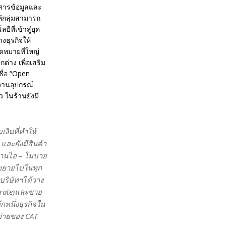
อสารข้อมูลและ
ห้กลุ่มสามารถ
ที่เข้าสู่ยุค
งธุรกิจให้
ุดหมายที่ใหญ่
่าง เพื่อเสริม
ื่อ “Open
งงานอุปกรณ์
ว ในร้านยังมี
เงินที่ทำให้
และยังมีสินค้า
นร้านไอ – โมบาย
กขยายไปในทุก
 บริษัทฯได้วาง
rate)และขาย
หนึ่งธุรกิจใน
ข่ายของ CAT