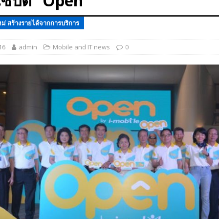
เซปต์ “Open”
 EV สองล้อที่เข้าใจผู้ใช้ไทยมากที่สุด
AUTO NEWS
ม่ สร้างรายได้จากการบริการ
มอาหารสุขภาพ “GIN-D”
EVENT SOCIAL LIFE
16
admin
Mobile and IT news
0