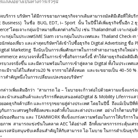
แถลงอย่างเป็นทางการเร็วๆนี้
ิจบริการ บริษัทฯ ได้มีการขยายภาคธุรกิจจากเดิมสามารถมัลติมีเดียที่ให้บริ
 Business) ในชื่อ BUG, EDT, i– Sport นั้น ในปีนี้ได้เพิ่มธุรกิจขึ้นอีก 2 ธุ
rce”โดยเจาะกลุ่มเป้าหมายที่แตกต่างกันไป เช่น Thailandmall เจาะกลุ่มค
กลุ่มในประเทศSME Siam เจาะกลุ่มในประเทศและ Thailand Check-in ที่จ
นักท่องเที่ยว และล่าสุดบริษัทฯได้เข้าไปซื้อธุรกิจ Digital Advertising ชื่อ 
บ Digital Marketing จึงนับเป็นการเพิ่มศักยภาพในการทำสายงานธุรกิจใหม่ล่าส
ommerce ครบวงจรทั้งนี้ในการเข้าซื้อกิจการครั้งนี้ ทำให้สายธุรกิจมัลติมีเด
รบวงจรยิ่งขึ้น และมีความพร้อมในการเข้าสู่ตลาด Digital ทั้งในประเทศแ
าจะมีรายได้ในสัดส่วน20 % จากรายได้ทั้งหมด และจะขยายเป็น 40–50 %
ป็นก้าวสำคัญหนึ่งในการเปลี่ยนแปลงของบริษัทฯ”
กล่าวเพิ่มเติมอีกว่า “สามารถ ไอ – โมบายจะก้าวต่อไปด้วยความแข็งแกร่งแ
ละนำเสนอสินค้าและบริการที่ตอบสนองต่อDigital & Mobility Lifeการแสวง
ต่อยอดธุรกิจค้าปลีก และการรุกขยายสู่ต่างประเทศ โดยในปีนี้ ถึงแม้เป็นปีที
กับภาวะเศรษฐกิจที่ยังคงชะลอตัวทั้งในและต่างประเทศ อย่างไรก็ตามบริษั
์ของทีมงาน และ TEAMWORK ที่แข็งแกร่งความพร้อมในการให้บริการในเร
ศักยภาพ สามารถแข่งขันในตลาด AEC ได้อย่างดี อีกทั้งมาตรการกระตุ้นเศร
นแรงสนับสนุนขับเคลื่อนสำคัญให้กับสามารถ ไอ-โมบาย ในการดำเนินธุรกิจได
”