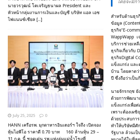
โดยจะมีการ
นายวรวุฒน์ โตเจริญธนาผล President และ
หัวหน้ากลุ่มงานการเงินและบัญชี บริษัท แอล เอช
สำหรับด้านธุรก
ไฟแนนซ์เชียล
[...]
ข้อมูล (Content
ธุรกิจ“E-comme
WappWapp เจาะ
บริการช่วยเหลือ
ธุรกิจเกี่ยวกั
ธุรกิจDigital C
แข็งแกร่ง และค
บ้าน โดยคาดว่
ปี ซึ่งถือว่าเ
นายจักรกฤช ยัง
ด้วยการพัฒนาแ
แข็งแกร่งเพื่อ
เพราะต้องเผชิญ
July 25, 2025
0
ด้วยประสบการณ
HANN เครือรพ. มุกดาหารอินเตอร์ฯ ใจถึง เปิดจอง
ทำให้บริษัทมี
หุ้นไอพีโอ ราคาดี 0.70 บาท 160 ล้านหุ้น 29 –
รัฐบาล ล้วนเป็
31 ก.ค. นี้ ชูจุดเด่น รพ.แห่งลุ่มแม่น้ำโขงที่
หมายได้ในที่สุด