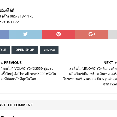
ียดได้ที่
 (ตุ๊ก) 085-918-1175
85-918-1172
TYLE
OPEN SHOP
สามารถ
PREVIOUS
NEXT
“วอลโว่” (VOLVO) เปิดปี 2559 ชูธงรบ
เลอโนโว(LENOVO) เปิดตัวกองทัพ
ครั้งใหญ่ ส่ง The all-new XC90 หนึ่งใน
ผลิตภัณฑ์ที่มาพร้อม อินเทล คอร์
รถที่ปลอดภัยที่สุดในโลก
โปรเซสเซอร์ เจนเนอเรชั่น 6 รุ่นล่าสุด
จาก Intel
IRST TO COMMENT