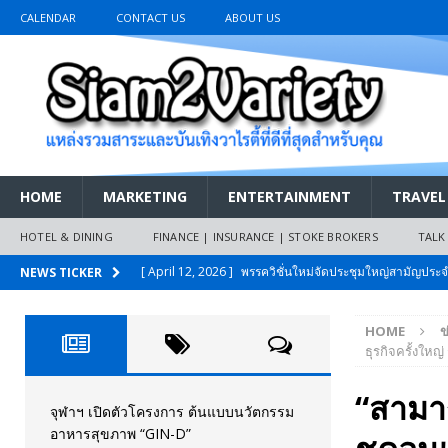
CALENDAR
CONTACT US
ABOUT US
HOME
MARKETING
ENTERTAINMENT
TRAVEL
HOTEL & DINING
FINANCE | INSURANCE | STOKE BROKERS
TALK
[ April 12, 2026 ]
พรรควิชั่นใหม่จัดประชุมใหญ่สามัญปร
NEWS TICKER
และหนี้สินของประชาชนการเงินไร้ดอกเบี้ย
PR NEWS
HOME
ข
[ March 26, 2026 ]
เริ่มแล้วงานมหกรรมยานยนต์ The 47th
ธุรกิจครั้งใหญ
เมย.2569
AUTO NEWS
“สามาร
[ February 10, 2026 ]
นครปฐมส้มไม่แผ่ว แต่บ้านใหญ่ผนึกกำ
จุฬาฯ เปิดตัวโครงการ ต้นแบบนวัตกรรม
อาหารสุขภาพ “GIN-D”
วันที่สายอนุรักษ์นิยมเลิกรบกันเอง
PR NEWS