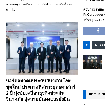
ครอบคลุมภาคอีสาน และสปป. ลาว ธุรกิจมั่นคง
กว่า
[...]
สอบถามรายละเอ
Pr.Corpวรรษกร
วทิรา (ใหม่) 0
LIFE S
บอร์ดสมาคมประกันวินาศภัยไทย
ชุดใหม่ ประกาศทิศทางยุทธศาสตร์
2 ปี มุ่งขับเคลื่อนธุรกิจประกัน
BE THE F
วินาศภัย สู่ความมั่นคงและยั่งยืน