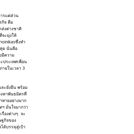
การแต่ส่วน
รกิจ คือ
้าส่งต่างชาติ
ะมุ่งให้
Phoinikasซึ่งทำ
ุด นั่นคือ
ียมีความ
ละประเทศเพื่อน
 ภายในเวลา 3
ละยั่งยืน พร้อม
หาพันธมิตรที่
่ท้าทายอย่างมาก
ทฯ มั่นใจมากว่า
ื่องต่างๆ จะ
ษฐกิจของ
้บรรลุสู่เป้า