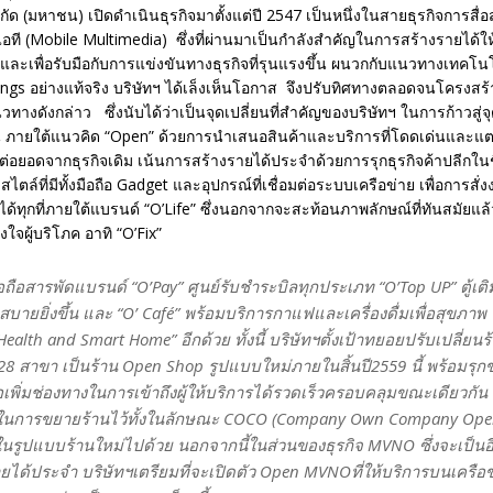
ัด (มหาชน) เปิดดำเนินธุรกิจมาตั้งแต่ปี 2547 เป็นหนึ่งในสายธุรกิจการสื่
ไอที (Mobile Multimedia) ซึ่งที่ผ่านมาเป็นกำลังสำคัญในการสร้างรายได้ใ
พื่อรับมือกับการแข่งขันทางธุรกิจที่รุนแรงขึ้น ผนวกกับแนวทางเทคโนโลยี
ings อย่างแท้จริง บริษัทฯ ได้เล็งเห็นโอกาส จึงปรับทิศทางตลอดจนโครงสร้า
ทางดังกล่าว ซึ่งนับได้ว่าเป็นจุดเปลี่ยนที่สำคัญของบริษัทฯ ในการก้าวสู่จ
ขึ้น ภายใต้แนวคิด “Open” ด้วยการนำเสนอสินค้าและบริการที่โดดเด่นและแตกต
่อยอดจากธุรกิจเดิม เน้นการสร้างรายได้ประจำด้วยการรุกธุรกิจค้าปลีกในช
ไตล์ที่มีทั้งมือถือ Gadget และอุปกรณ์ที่เชื่อมต่อระบบเครือข่าย เพื่อการสั่
ปได้ทุกที่ภายใต้แบรนด์ “O’Life” ซึ่งนอกจากจะสะท้อนภาพลักษณ์ที่ทันสมัยแล้
รงใจผู้บริโภค อาทิ “O’Fix”
อถือสารพัดแบรนด์ “O’Pay” ศูนย์รับชำระบิลทุกประเภท “O’Top UP” ตู้เติม
สบายยิ่งขึ้น และ “O’ Café” พร้อมบริการกาแฟและเครื่องดื่มเพื่อสุขภาพ 
ealth and Smart Home” อีกด้วย ทั้งนี้ บริษัทฯตั้งเป้าทยอยปรับเปลี่ย
8 สาขา เป็นร้าน Open Shop รูปแบบใหม่ภายในสิ้นปี2559 นี้ พร้อมรุ
่อเพิ่มช่องทางในการเข้าถึงผู้ให้บริการได้รวดเร็วครอบคลุมขณะเดียวกัน
นการขยายร้านไว้ทั้งในลักษณะ COCO (Company Own Company Ope
ในรูปแบบร้านใหม่ไปด้วย นอกจากนี้ในส่วนของธุรกิจ MVNO ซึ่งจะเป็นอีก
ยได้ประจำ บริษัทฯเตรียมที่จะเปิดตัว Open MVNOที่ให้บริการบนเครือ