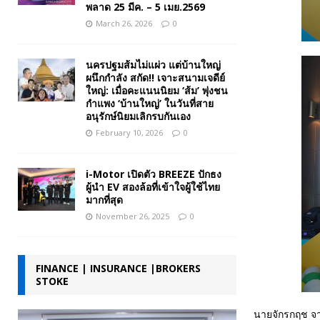
พลาด 25 มีค. – 5 เมย.2569
March 26, 2026
0
นครปฐมส้มไม่แผ่ว แต่บ้านใหญ่
ผนึกกำลัง สกัด!! เจาะสนามเจดีย์
ใหญ่: เมื่อคะแนนนิยม ‘ส้ม’ พุ่งชน
กำแพง ‘บ้านใหญ่’ ในวันที่สาย
อนุรักษ์นิยมเลิกรบกันเอง
February 10, 2026
0
i-Motor เปิดตัว BREEZE ปักธง
ผู้นำ EV สองล้อที่เข้าใจผู้ใช้ไทย
มากที่สุด
November 26, 2025
0
FINANCE | INSURANCE |BROKERS
STOKE
นายจักรกฤช จา