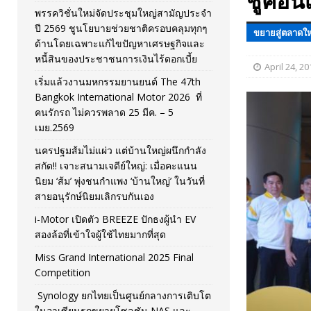
ชูคอน
พรรควิชั่นใหม่จัดประชุมใหญ่สามัญประจำ
[ November 26, 2025 ]
i-Motor เปิดตัว BREEZE ปักธงผู้นำ
ปี 2569 ชูนโยบายช่วยชาติครอบคลุมทุกๆ
ขยายสู่ตลาดให
ด้านโดยเฉพาะแก้ไขปัญหาเศรษฐกิจและ
[ April 30, 2026 ]
จุฬาฯ เปิดตัวโครงการ ต้นแบบนวัตกรร
หนี้สินของประชาชนการเงินไร้ดอกเบี้ย
April 24, 20
เริ่มแล้วงานมหกรรมยานยนต์ The 47th
Bangkok International Motor 2026 ที่
คนรักรถ ไม่ควรพลาด 25 มีค. – 5
เมย.2569
นครปฐมส้มไม่แผ่ว แต่บ้านใหญ่ผนึกกำลัง
สกัด!! เจาะสนามเจดีย์ใหญ่: เมื่อคะแนน
นิยม ‘ส้ม’ พุ่งชนกำแพง ‘บ้านใหญ่’ ในวันที่
สายอนุรักษ์นิยมเลิกรบกันเอง
i-Motor เปิดตัว BREEZE ปักธงผู้นำ EV
สองล้อที่เข้าใจผู้ใช้ไทยมากที่สุด
Miss Grand International 2025 Final
Competition
Synology ยกไทยเป็นศูนย์กลางการเติบโต
ในอาเซียนรุกขยายโซลูชัน NAS และ