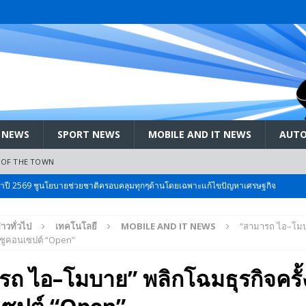
 NEWS
SPORT NEWS
MOBILE AND IT NEWS
AUTO
 OF THE TOWN
ะจำปี 2569 ชูนโยบายช่วยชาติครอบคลุมทุกๆด้านโดยเฉพาะแก้ไขปัญหาเศรษฐกิจ
่าวทั่วไป
เทคโนโลยี
MOBILE AND IT NEWS
“สามารถ ไอ–โมบ
 Bangkok International Motor 2026 ที่คนรักรถ ไม่ควรพลาด 25 มีค. – 5
่ ชูคอนเซปต์ “Open”
ถ ไอ–โมบาย” พลิกโฉมธุรกิจครั้
ลัง สกัด!! เจาะสนามเจดีย์ใหญ่: เมื่อคะแนนนิยม ‘ส้ม’ พุ่งชนกำแพง ‘บ้านใหญ่’ ใน