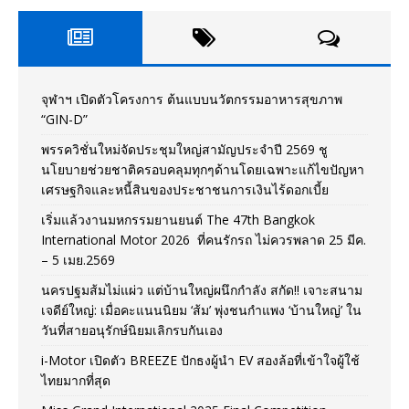
จุฬาฯ เปิดตัวโครงการ ต้นแบบนวัตกรรมอาหารสุขภาพ
“GIN-D”
พรรควิชั่นใหม่จัดประชุมใหญ่สามัญประจำปี 2569 ชู
นโยบายช่วยชาติครอบคลุมทุกๆด้านโดยเฉพาะแก้ไขปัญหา
เศรษฐกิจและหนี้สินของประชาชนการเงินไร้ดอกเบี้ย
เริ่มแล้วงานมหกรรมยานยนต์ The 47th Bangkok
International Motor 2026 ที่คนรักรถ ไม่ควรพลาด 25 มีค.
– 5 เมย.2569
นครปฐมส้มไม่แผ่ว แต่บ้านใหญ่ผนึกกำลัง สกัด!! เจาะสนาม
เจดีย์ใหญ่: เมื่อคะแนนนิยม ‘ส้ม’ พุ่งชนกำแพง ‘บ้านใหญ่’ ใน
วันที่สายอนุรักษ์นิยมเลิกรบกันเอง
i-Motor เปิดตัว BREEZE ปักธงผู้นำ EV สองล้อที่เข้าใจผู้ใช้
ไทยมากที่สุด