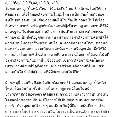
โดยแคมเปญ “ปั้นหน้าใหม่…ให้แจ้งเกิด” จะสร้างนิยามใหม่ให้การ
ศัลยกรรม เพื่อให้มองศัลยกรรมในมุมใหม่ว่าเป็นเรื่องใกล้ตัวของ
คนในยุคปัจจุบัน และศัลยกรรมยังไม่ใช่เรื่องที่น่ากลัว ไม่ใช่เรื่อง
อันตราย หากทำอย่างถูกต้องโดยแพทย์ผู้เชี่ยวชาญ และสถานที่ที่ได้
มาตรฐาน“ในประเทศเกาหลี วงการบันเทิงและวงการศัลยกรรม
ความงามเป็นสิ่งที่อยู่คู่กันมานาน เพราะการทำศัลยกรรมคือวิธีที่ได้
ผลชัดเจนในการสร้างความมั่นใจและความสวยงามให้กับเหล่านัก
แสดง ปัจจุบันศัลยกรรมเป็นทางลัดที่จะช่วยเสริมจุดเด่น เพื่อให้ได้
ความสวยในแบบที่เป็นตัวเองมากที่สุด และคนไทยเองก็มีแนวโน้มที่
จะทำศัลยกรรมกันมากขึ้น ซึ่งวอนจินเชื่อว่า ศัลยกรรมคือโอกาส
เพราะภาพลักษณ์ที่ดูดีงดงาม จะช่วยสร้างบุคลิกภาพที่ดีและเสริม
ความมั่นใจ นำไปสู่โอกาสที่ดีอีกมากมายในชีวิต”
ด้วยเหตุนี้ วอนจิน จึงจับมือกับ ช่อง one31 ออกแคมเปญ “ปั้นหน้า
ใหม่…ให้แจ้งเกิด” ซึ่งนับว่าเป็นปรากฏการณ์ใหม่ในหน้า
ประวัติศาสตร์ของวงการศัลยกรรมความงามและวงการบันเทิงไทย
โดยลูกค้าของวอนจินจะมีโอกาสได้เซ็นสัญญาเป็นนักแสดงช่อง
one31 ด้วยคุณสมบัติง่าย ๆ แค่เพียงเป็นผู้ที่มีความฝันที่อยากเป็น
ดารา และใช้บริการของวอนจิน ไม่ว่าจะเป็น ด้านศัลยกรรมหรือผิว