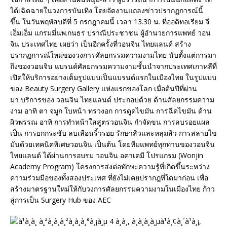
ได้เฉิดฉายในวงการบันเทิง โดยจัดงานแถลงข่าวปรากฏการณ์นี้
ขึ้น ในวันพฤหัสบดีที่ 5 กรกฎาคมนี้ เวลา 13.30 น. ที่ออดิทอเรียม จี
เอ็มเอ็ม แกรมมี่นพ.กนธร ปราณีประชาชน ผู้อำนวยการแพทย์ วอน
จิน ประเทศไทย เผยว่า เป็นอีกครั้งที่วอนจิน ไทยแลนด์ สร้าง
ปรากฏการณ์ใหม่ของวงการศัลยกรรมความงามไทย นับตั้งแต่การมา
ถึงของวอนจิน แบรนด์ศัลยกรรมความงามชั้นนำจากประเทศเกาหลีที่
เปิดให้บริการอย่างเต็มรูปแบบเป็นแบรนด์แรกในเมืองไทย ในรูปแบบ
ของ Beauty Surgery Gallery แห่งแรกของโลก เมื่อต้นปีที่ผ่าน
มา บริการของ วอนจิน ไทยแลนด์ ประกอบด้วย ด้านศัลยกรรมความ
งาม อาทิ ตา จมูก ใบหน้า ทรวงอก การดูดไขมัน การฉีดไขมัน ด้าน
ผิวพรรณ อาทิ การทำหน้าใสสูตรวอนจิน กำจัดขน การลบรอยแผล
เป็น การยกกระชับ ลบเลือนริ้วรอย รักษาสิวและหลุมสิว การสลายไข
มันด้วยเทคนิคพิเศษวอนจิน เป็นต้น โดยทีมแพทย์ทุกท่านของวอนจิน
ไทยแลนด์ ได้ผ่านการอบรม วอนจิน อคาเดมี โปรแกรม (Wonjin
Academy Program) โครงการส่งต่อทักษะความรู้ที่เกิดขึ้นระหว่าง
ความร่วมมือของทั้งสองประเทศ ที่ยังไม่เคยปรากฎที่ใดมาก่อน เพื่อ
สร้างมาตรฐานใหม่ให้กับวงการศัลยกรรมความงามในเมืองไทย ก้าว
สู่การเป็น Surgery Hub ของ AEC