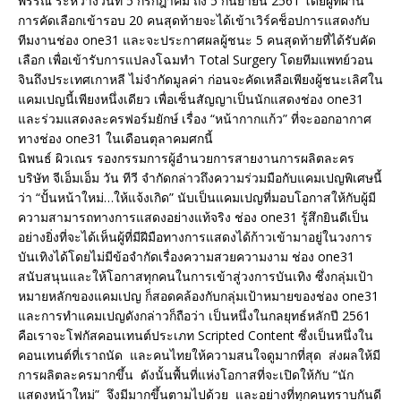
พรรณ ระหว่างวันที่ 5 กรกฎาคม ถึง 5 กันยายน 2561 โดยผู้ที่ผ่าน
การคัดเลือกเข้ารอบ 20 คนสุดท้ายจะได้เข้าเวิร์คช็อปการแสดงกับ
ทีมงานช่อง one31 และจะประกาศผลผู้ชนะ 5 คนสุดท้ายที่ได้รับคัด
เลือก เพื่อเข้ารับการแปลงโฉมทำ Total Surgery โดยทีมแพทย์วอน
จินถึงประเทศเกาหลี ไม่จำกัดมูลค่า ก่อนจะคัดเหลือเพียงผู้ชนะเลิศใน
แคมเปญนี้เพียงหนึ่งเดียว เพื่อเซ็นสัญญาเป็นนักแสดงช่อง one31
และร่วมแสดงละครฟอร์มยักษ์ เรื่อง “หน้ากากแก้ว” ที่จะออกอากาศ
ทางช่อง one31 ในเดือนตุลาคมศกนี้
นิพนธ์ ผิวเณร รองกรรมการผู้อำนวยการสายงานการผลิตละคร
บริษัท จีเอ็มเอ็ม วัน ทีวี จำกัดกล่าวถึงความร่วมมือกับแคมเปญพิเศษนี้
ว่า “ปั้นหน้าใหม่…ให้แจ้งเกิด” นับเป็นแคมเปญที่มอบโอกาสให้กับผู้มี
ความสามารถทางการแสดงอย่างแท้จริง ช่อง one31 รู้สึกยินดีเป็น
อย่างยิ่งที่จะได้เห็นผู้ที่มีฝีมือทางการแสดงได้ก้าวเข้ามาอยู่ในวงการ
บันเทิงได้โดยไม่มีข้อจำกัดเรื่องความสวยความงาม ช่อง one31
สนับสนุนและให้โอกาสทุกคนในการเข้าสู่วงการบันเทิง ซึ่งกลุ่มเป้า
หมายหลักของแคมเปญ ก็สอดคล้องกับกลุ่มเป้าหมายของช่อง one31
และการทำแคมเปญดังกล่าวก็ถือว่า เป็นหนึ่งในกลยุทธ์หลักปี 2561
คือเราจะโฟกัสคอนเทนต์ประเภท Scripted Content ซึ่งเป็นหนึ่งใน
คอนเทนต์ที่เราถนัด และคนไทยให้ความสนใจดูมากที่สุด ส่งผลให้มี
การผลิตละครมากขึ้น ดังนั้นพื้นที่แห่งโอกาสที่จะเปิดให้กับ “นัก
แสดงหน้าใหม่” จึงมีมากขึ้นตามไปด้วย และอย่างที่ทุกคนทราบกันดี