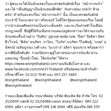
ว่า ผู้ชนะจะได้เป็นนักแสดงในละครฟอร์มยักษ์เรื่อง “หน้ากากแก้ว”
และได้ “เซ็นสัญญาเป็นนักแสดงฝึกหัด” กับทางช่อง one31 ด้วย
ครับ” สำหรับละครเรื่อง “หน้ากากแก้ว” นั้น เป็นละครฟอร์มยักษ์
ประจำปี ในแนวดราม่า ทริลเลอร์ ไม่มีใครรู้ตอนจบของเรื่อง โดยมี
การนำเสนอศัลยกรรมเป็นประเด็นหลัก และจะเริ่มถ่ายทำในเดือน
กรกฎาคมนี้ ซึ่งผู้ที่ได้รับเลือกจากแคมเปญดังกล่าวจะได้ร่วมงานกับ
นักแสดงชั้นนำอย่าง “กัปตัน” ภูธเนศ หงษ์มานพ, “ป๊อก” ปิยธิดา มิตร
ธีรโรจน์, “ฟิล์ม” ธนภัทร กาวิละ, “ไบร์ท” นรภัทร วิไลพันธุ์, “แนท” อ
นิพรณ์ เฉลิมบูรณะวงศ์ และ “มะปราง” อลิสา ขุนแขวง พร้อมดารา
มากฝีมืออีกคับคั่ง ร่วมเปิดประตูสู่โอกาสของวงการบันเทิง ผ่าน
แคมเปญ “ปั้นหน้าใหม่…ให้แจ้งเกิด” ได้ทาง
https://www.wonjinthailand.com/วอนจินคือโอกาส และ
www.facebook.com/one31Thailand/ หรือนัดหมายเข้ารับคำ
ปรึกษาที่โทร. 02-023-7049 และ 097-251-5683
Wonjinthailand @wonjinthailand @wonjinthailand
@wonjinthailand
รายละเอียดเพิ่มเติม กรุณาติดต่อ :บริษัท พับบลิค ฮิต จำกัด โทร. 02
2525699 แฟกซ์ 02 2525698ดวงสมร สกุลอารีย์มิตร 089 222
6969, อดิสา จารุอรรถทวี 098 246 0066 วศินี อ่องจริต 086 559