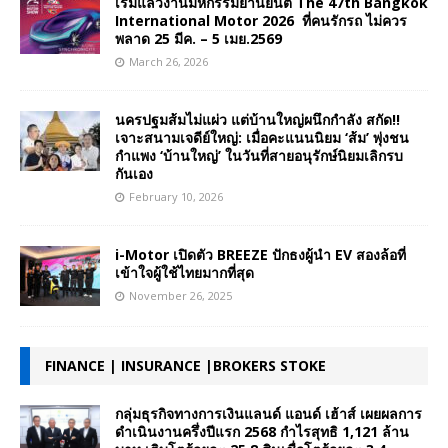
เริ่มแล้วงานมหกรรมยานยนต์ The 47th Bangkok
International Motor 2026 ที่คนรักรถ ไม่ควร
พลาด 25 มีค. – 5 เมย.2569
March 26, 2026
นครปฐมส้มไม่แผ่ว แต่บ้านใหญ่ผนึกกำลัง สกัด!!
เจาะสนามเจดีย์ใหญ่: เมื่อคะแนนนิยม ‘ส้ม’ พุ่งชน
กำแพง ‘บ้านใหญ่’ ในวันที่สายอนุรักษ์นิยมเลิกรบ
กันเอง
February 10, 2026
i-Motor เปิดตัว BREEZE ปักธงผู้นำ EV สองล้อที่
เข้าใจผู้ใช้ไทยมากที่สุด
November 26, 2025
FINANCE | INSURANCE |BROKERS STOKE
กลุ่มธุรกิจทางการเงินแลนด์ แอนด์ เฮ้าส์ เผยผลการ
ดำเนินงานครึ่งปีแรก 2568 กำไรสุทธิ 1,121 ล้าน