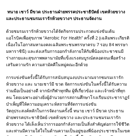
ทนาย เชาว์ มีขวด ประธานฝ่ายพรรคประชาธิปัตย์ เขตห้วยขวาง
และประธานชมรมเรารักห้วยขวางฯ ประธานจัดงาน
ด้วยชมรมเรารักห้วยขวางได้จัดกิจกรรมประกวดแข่งขันเต้น
แอโรบิคเพื่อสุขภาพ “Aerobic For Health” ครั้งที่ 2 (เฉลิมพระเกียรติ
เนื่องในโอกาสมหามงคลเฉลิมพระชนพรรษาครบ 7 รอบ 84 พรรษา
มหาราชินี) และส่งเสริมการออกกำลังกายให้กับพี่น้องประชาชนมี
ร่างกายและสุขภาพพลานามัยที่แข็งแรงสมบูรณ์ตลอดจนเพื่อสร้าง
เสริมความรัก ความสามัคคีในหมู่คณะอีกด้วย
การแข่งขันครั้งนี้ได้รับการสนับสนุนงบประมาณจากชมรมเรารัก
ห้วยขวาง และ นายเชาว์มี ขวด จัดการแข่งขันในครั้งนี้ได้รับความ
ร่วมมือเป็นอย่างดี จากนักกีฬาทุกทีม ผู้ที่เกี่ยวข้อง และเจ้าหน้าที่ทุก
คน โดยเฉพาะอย่างยิ่งผู้อำนวยการสถานศึกษาโรงเรียนประชาราฏร์
บำเพ็ญที่ให้ความอนุเคราะห์สถานที่จัดการแข่งขัน
วัตถุประสงค์หลักในการจัดงานครั้งนี้ ทนาย เชาว์ มีขวด ประธาน
ฝ่ายพรรคประชาธิปัตย์ เขตห้วยขวาง และประธานชมรมเรารัก
ห้วยขวาง ได้เล็งเห็นว่าการออกกำลังกายเป็นสิ่งสำคัญต่อการใช้ชีวิต
และท่านมีความใส่ใจในด้านความเป็นอยู่ของพี่น้องประชาชนในเขต