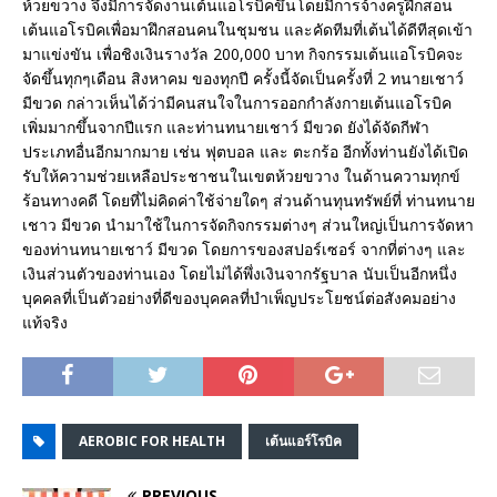
ห้วยขวาง จึงมีการจัดงานเต้นแอโรบิคขึ้นโดยมีการจ้างครูฝึกสอน
เต้นแอโรบิคเพื่อมาฝึกสอนคนในชุมชน และคัดทีมที่เต้นได้ดีทีสุดเข้า
มาแข่งขัน เพื่อชิงเงินรางวัล 200,000 บาท กิจกรรมเต้นแอโรบิคจะ
จัดขึ้นทุกๆเดือน สิงหาคม ของทุกปี ครั้งนี้จัดเป็นครั้งที่ 2 ทนายเชาว์
มีขวด กล่าวเห็นได้ว่ามีคนสนใจในการออกกำลังกายเต้นแอโรบิค
เพิ่มมากขึ้นจากปีแรก และท่านทนายเชาว์ มีขวด ยังได้จัดกีฬา
ประเภทอื่นอีกมากมาย เช่น ฟุตบอล และ ตะกร้อ อีกทั้งท่านยังได้เปิด
รับให้ความช่วยเหลือประชาชนในเขตห้วยขวาง ในด้านความทุกข์
ร้อนทางคดี โดยที่ไม่คิดค่าใช้จ่ายใดๆ ส่วนด้านทุนทรัพย์ที่ ท่านทนาย
เชาว มีขวด นำมาใช้ในการจัดกิจกรรมต่างๆ ส่วนใหญ่เป็นการจัดหา
ของท่านทนายเชาว์ มีขวด โดยการของสปอร์เซอร์ จากที่ต่างๆ และ
เงินส่วนตัวของท่านเอง โดยไม่ได้พึ่งเงินจากรัฐบาล นับเป็นอีกหนึ่ง
บุคคลที่เป็นตัวอย่างที่ดีของบุคคลที่บำเพ็ญประโยชน์ต่อสังคมอย่าง
แท้จริง
AEROBIC FOR HEALTH
เต้นแอร์โรบิค
PREVIOUS