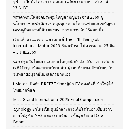
จุฬาฯ เปิดตัวโครงการ ต้นแบบนวัตกรรมอาหารสุขภาพ
“GIN-D”
พรรควิชั่นใหม่จัดประชุมใหญ่สามัญประจำปี 2569 ชู
นโยบายช่วยชาติครอบคลุมทุกๆด้านโดยเฉพาะแก้ไขปัญหา
เศรษฐกิจและหนี้สินของประชาชนการเงินไร้ดอกเบี้ย
เริ่มแล้วงานมหกรรมยานยนต์ The 47th Bangkok
International Motor 2026 ที่คนรักรถ ไม่ควรพลาด 25 มีค.
– 5 เมย.2569
นครปฐมส้มไม่แผ่ว แต่บ้านใหญ่ผนึกกำลัง สกัด!! เจาะสนาม
เจดีย์ใหญ่: เมื่อคะแนนนิยม ‘ส้ม’ พุ่งชนกำแพง ‘บ้านใหญ่’ ใน
วันที่สายอนุรักษ์นิยมเลิกรบกันเอง
i-Motor เปิดตัว BREEZE ปักธงผู้นำ EV สองล้อที่เข้าใจผู้ใช้
ไทยมากที่สุด
Miss Grand International 2025 Final Competition
Synology ยกไทยเป็นศูนย์กลางการเติบโตในอาเซียนรุกข
ยายโซลูชัน NAS และระบบจัดการข้อมูลรับยุค Data
Boom