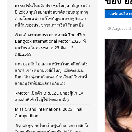
ของ ออ
พรรควิชั่นใหม่จัดประชุมใหญ่สามัญประจำ
[ November 26, 2025 ]
i-Motor เปิดตัว BREEZE ปักธงผู้นำ
ปี 2569 ชูนโยบายช่วยชาติครอบคลุมทุกๆ
"ออร์แลนโด บ
ด้านโดยเฉพาะแก้ไขปัญหาเศรษฐกิจและ
[ April 30, 2026 ]
จุฬาฯ เปิดตัวโครงการ ต้นแบบนวัตกรร
หนี้สินของประชาชนการเงินไร้ดอกเบี้ย
August 5, 
เริ่มแล้วงานมหกรรมยานยนต์ The 47th
Bangkok International Motor 2026 ที่
คนรักรถ ไม่ควรพลาด 25 มีค. – 5
เมย.2569
นครปฐมส้มไม่แผ่ว แต่บ้านใหญ่ผนึกกำลัง
สกัด!! เจาะสนามเจดีย์ใหญ่: เมื่อคะแนน
นิยม ‘ส้ม’ พุ่งชนกำแพง ‘บ้านใหญ่’ ในวันที่
สายอนุรักษ์นิยมเลิกรบกันเอง
i-Motor เปิดตัว BREEZE ปักธงผู้นำ EV
สองล้อที่เข้าใจผู้ใช้ไทยมากที่สุด
Miss Grand International 2025 Final
Competition
Synology ยกไทยเป็นศูนย์กลางการเติบโต
ในอาเซียนรุกขยายโซลูชัน NAS และ