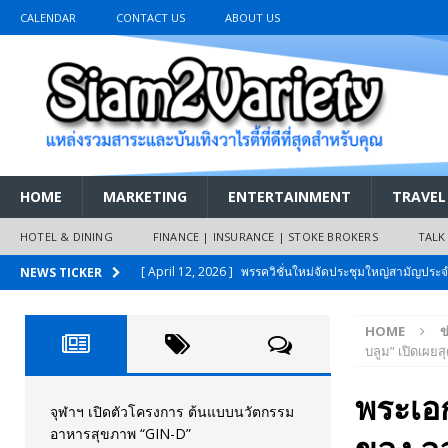
CALENDAR
CONTACT US
ABOUT US
HOME
MARKETING
ENTERTAINMENT
TRAVEL
HOTEL & DINING
FINANCE | INSURANCE | STOKE BROKERS
TALK
[ April 12, 2026 ]
พรรควิชั่นใหม่จัดประชุมใหญ่สามัญปร
NEWS TICKER
และหนี้สินของประชาชนการเงินไร้ดอกเบี้ย
PR NEWS
HOME
ข
[ March 26, 2026 ]
เริ่มแล้วงานมหกรรมยานยนต์ The 47th
บลูม” เปิดเผยส
เมย.2569
AUTO NEWS
พระเอก
[ February 10, 2026 ]
นครปฐมส้มไม่แผ่ว แต่บ้านใหญ่ผนึกกำ
จุฬาฯ เปิดตัวโครงการ ต้นแบบนวัตกรรม
อาหารสุขภาพ “GIN-D”
วันที่สายอนุรักษ์นิยมเลิกรบกันเอง
PR NEWS