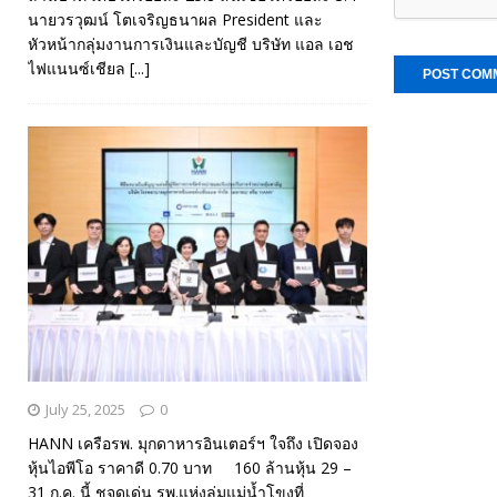
นายวรวุฒน์ โตเจริญธนาผล President และ
หัวหน้ากลุ่มงานการเงินและบัญชี บริษัท แอล เอช
ไฟแนนซ์เชียล
[...]
July 25, 2025
0
HANN เครือรพ. มุกดาหารอินเตอร์ฯ ใจถึง เปิดจอง
หุ้นไอพีโอ ราคาดี 0.70 บาท 160 ล้านหุ้น 29 –
31 ก.ค. นี้ ชูจุดเด่น รพ.แห่งลุ่มแม่น้ำโขงที่