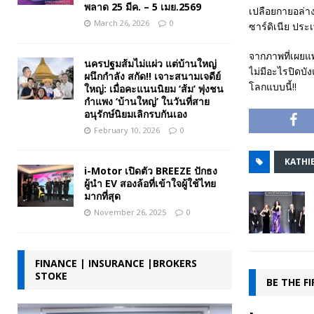
พลาด 25 มีค. – 5 เมย.2569
เปลือยกายอล่าง
March 26, 2026
0
ซาร์ดิเนีย ประ
จากภาพที่เผยแ
นครปฐมส้มไม่แผ่ว แต่บ้านใหญ่
ไม่มีอะไรปิดบั
ผนึกกำลัง สกัด!! เจาะสนามเจดีย์
โลกแบบนี้!!
ใหญ่: เมื่อคะแนนนิยม ‘ส้ม’ พุ่งชน
กำแพง ‘บ้านใหญ่’ ในวันที่สาย
อนุรักษ์นิยมเลิกรบกันเอง
February 10, 2026
0
KATHI
i-Motor เปิดตัว BREEZE ปักธง
ผู้นำ EV สองล้อที่เข้าใจผู้ใช้ไทย
มากที่สุด
November 26, 2025
0
FINANCE | INSURANCE |BROKERS
STOKE
BE THE F