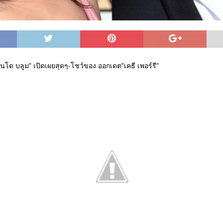
โด บลูม” เปิดเผยสุดๆ-โชว์ของ ออกเดต”เคธี เพอร์รี”