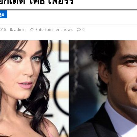
กเดต”เคธี เพอร์รี”
 EV สองล้อที่เข้าใจผู้ใช้ไทยมากที่สุด
AUTO NEWS
ลูม
มอาหารสุขภาพ “GIN-D”
EVENT SOCIAL LIFE
2016
admin
Entertainment news
0