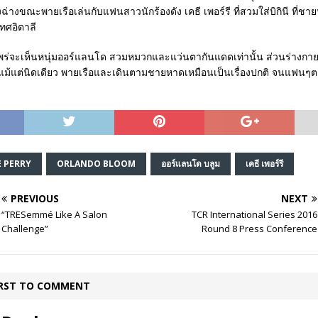
ฉ่างขณะพายเรือเล่นกับแฟนสาวนักร้องดัง เคธี เพอร์รี ที่สวมใส่บิกินี ที่
เทศอิตาลี
พร่จะเห็นหนุ่มออร์แลนโด สวมหมวกและแว่นตากันแดดเท่านั้น ส่วนร่างกายเป
งแม้แต่นิดเดียว พายเรือและเดินตามชายหาดเหมือนเป็นเรื่องปกติ จนแฟนๆตก
E PERRY
ORLANDO BLOOM
ออร์แลนโด บลูม
เคธี เพอร์รี
PREVIOUS
NEXT
“TRESemmé Like A Salon
TCR International Series 2016
Challenge”
Round 8 Press Conference
IRST TO COMMENT