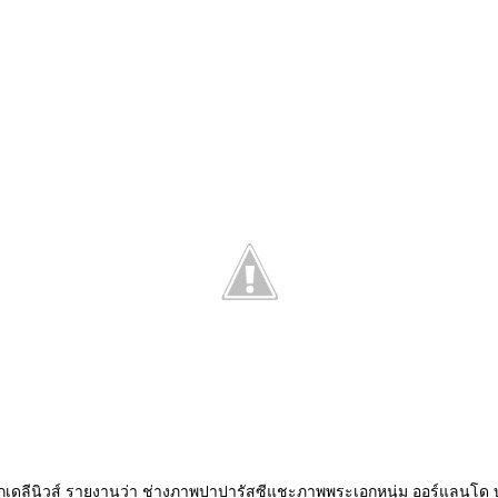
์กเดลีนิวส์ รายงานว่า ช่างภาพปาปารัสซีแชะภาพพระเอกหนุ่ม ออร์แลนโด บล