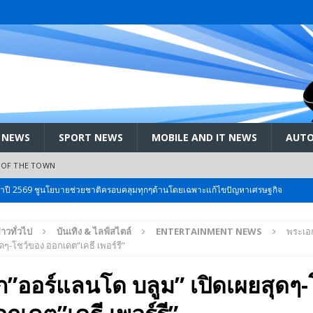
 NEWS
SPORT NEWS
MOBILE AND IT NEWS
AUTO
 OF THE TOWN
ะจำปี 2569 ชูนโยบายช่วยชาติครอบคลุมทุกๆด้านโดยเฉพาะแก้ไขปัญหาเศรษฐกิจ
่าวทั่วไป
บันเทิง & ไลฟ์สไตล์
ENTERTAINMENT NEWS
พระเอ
 Bangkok International Motor 2026 ที่คนรักรถ ไม่ควรพลาด 25 มีค. – 5
ุดๆ-โชว์ของ ออกเดต”เคธี เพอร์รี”
”ออร์แลนโด บลูม” เปิดเผยสุดๆ-
ลัง สกัด!! เจาะสนามเจดีย์ใหญ่: เมื่อคะแนนนิยม ‘ส้ม’ พุ่งชนกำแพง ‘บ้านใหญ่’ ใน