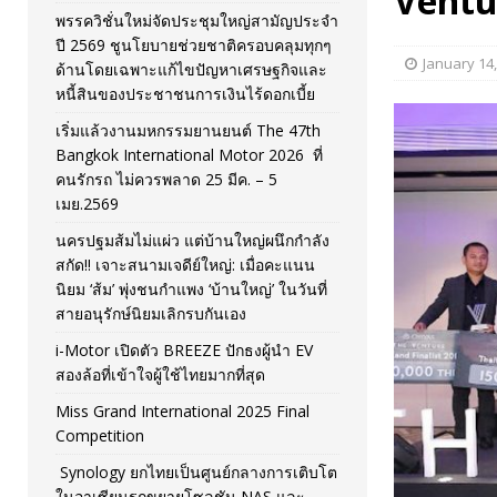
Ventur
พรรควิชั่นใหม่จัดประชุมใหญ่สามัญประจำ
[ November 26, 2025 ]
i-Motor เปิดตัว BREEZE ปักธงผู้นำ
ปี 2569 ชูนโยบายช่วยชาติครอบคลุมทุกๆ
January 14
ด้านโดยเฉพาะแก้ไขปัญหาเศรษฐกิจและ
[ April 30, 2026 ]
จุฬาฯ เปิดตัวโครงการ ต้นแบบนวัตกรร
หนี้สินของประชาชนการเงินไร้ดอกเบี้ย
เริ่มแล้วงานมหกรรมยานยนต์ The 47th
Bangkok International Motor 2026 ที่
คนรักรถ ไม่ควรพลาด 25 มีค. – 5
เมย.2569
นครปฐมส้มไม่แผ่ว แต่บ้านใหญ่ผนึกกำลัง
สกัด!! เจาะสนามเจดีย์ใหญ่: เมื่อคะแนน
นิยม ‘ส้ม’ พุ่งชนกำแพง ‘บ้านใหญ่’ ในวันที่
สายอนุรักษ์นิยมเลิกรบกันเอง
i-Motor เปิดตัว BREEZE ปักธงผู้นำ EV
สองล้อที่เข้าใจผู้ใช้ไทยมากที่สุด
Miss Grand International 2025 Final
Competition
Synology ยกไทยเป็นศูนย์กลางการเติบโต
ในอาเซียนรุกขยายโซลูชัน NAS และ