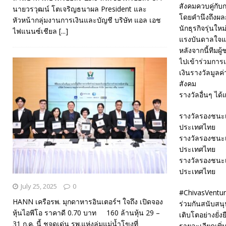
สังคมควบคู่กับ
นายวรวุฒน์ โตเจริญธนาผล President และ
โดยคำนึงถึงผล
หัวหน้ากลุ่มงานการเงินและบัญชี บริษัท แอล เอช
นักธุรกิจรุ่นให
ไฟแนนซ์เชียล
[...]
แรงบันดาลใจแล
หลังจากนี้ทีมผ
ไปเข้าร่วมการแ
เงินรางวัลมูลค
สังคม
รางวัลอื่นๆ ได้แ
รางวัลรองชนะเ
ประเทศไทย
รางวัลรองชนะเ
ประเทศไทย
รางวัลรองชนะเ
ประเทศไทย
July 25, 2025
0
#ChivasVentu
HANN เครือรพ. มุกดาหารอินเตอร์ฯ ใจถึง เปิดจอง
ร่วมกันสนับสนุ
หุ้นไอพีโอ ราคาดี 0.70 บาท 160 ล้านหุ้น 29 –
เติบโตอย่างยั
31 ก.ค. นี้ ชูจุดเด่น รพ.แห่งลุ่มแม่น้ำโขงที่
รายละเอียดเพิ่