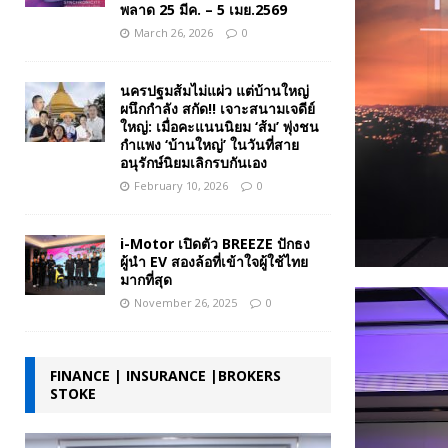
พลาด 25 มีค. – 5 เมย.2569
March 26, 2026
0
นครปฐมส้มไม่แผ่ว แต่บ้านใหญ่
ผนึกกำลัง สกัด!! เจาะสนามเจดีย์
ใหญ่: เมื่อคะแนนนิยม ‘ส้ม’ พุ่งชน
กำแพง ‘บ้านใหญ่’ ในวันที่สาย
อนุรักษ์นิยมเลิกรบกันเอง
February 10, 2026
0
i-Motor เปิดตัว BREEZE ปักธง
ผู้นำ EV สองล้อที่เข้าใจผู้ใช้ไทย
มากที่สุด
November 26, 2025
0
FINANCE | INSURANCE |BROKERS
STOKE