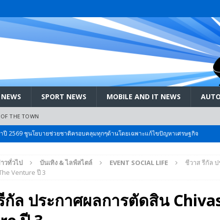
 NEWS
SPORT NEWS
MOBILE AND IT NEWS
AUTO
 OF THE TOWN
ะจำปี 2569 ชูนโยบายช่วยชาติครอบคลุมทุกๆด้านโดยเฉพาะแก้ไขปัญหาเศรษฐกิจ
่าวทั่วไป
บันเทิง & ไลฟ์สไตล์
EVENT SOCIAL LIFE
ชีวาส รีกัล
 Bangkok International Motor 2026 ที่คนรักรถ ไม่ควรพลาด 25 มีค. – 5
The Venture ปี 3
รีกัล ประกาศผลการตัดสิน Chiva
ลัง สกัด!! เจาะสนามเจดีย์ใหญ่: เมื่อคะแนนนิยม ‘ส้ม’ พุ่งชนกำแพง ‘บ้านใหญ่’ ใน