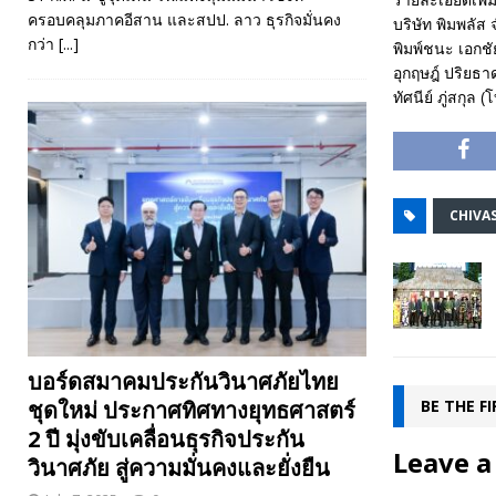
ครอบคลุมภาคอีสาน และสปป. ลาว ธุรกิจมั่นคง
บริษัท พิมพลัส
กว่า
[...]
พิมพ์ชนะ เอกชั
อุกฤษฎ์ ปริยธ
ทัศนีย์ ภู่สกุล
CHIVA
บอร์ดสมาคมประกันวินาศภัยไทย
ชุดใหม่ ประกาศทิศทางยุทธศาสตร์
BE THE F
2 ปี มุ่งขับเคลื่อนธุรกิจประกัน
Leave a
วินาศภัย สู่ความมั่นคงและยั่งยืน