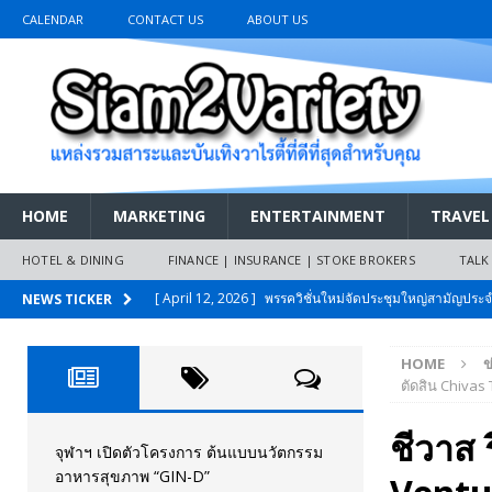
CALENDAR
CONTACT US
ABOUT US
HOME
MARKETING
ENTERTAINMENT
TRAVEL
HOTEL & DINING
FINANCE | INSURANCE | STOKE BROKERS
TALK
[ April 12, 2026 ]
พรรควิชั่นใหม่จัดประชุมใหญ่สามัญปร
NEWS TICKER
และหนี้สินของประชาชนการเงินไร้ดอกเบี้ย
PR NEWS
HOME
ข
[ March 26, 2026 ]
เริ่มแล้วงานมหกรรมยานยนต์ The 47th
ตัดสิน Chivas 
เมย.2569
AUTO NEWS
ชีวาส 
[ February 10, 2026 ]
นครปฐมส้มไม่แผ่ว แต่บ้านใหญ่ผนึกกำ
จุฬาฯ เปิดตัวโครงการ ต้นแบบนวัตกรรม
อาหารสุขภาพ “GIN-D”
วันที่สายอนุรักษ์นิยมเลิกรบกันเอง
PR NEWS