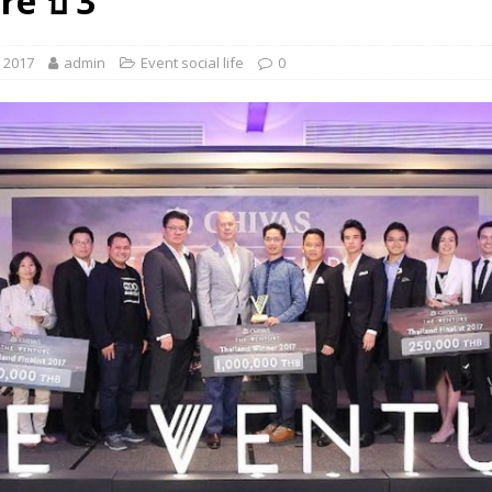
e ปี 3
 EV สองล้อที่เข้าใจผู้ใช้ไทยมากที่สุด
AUTO NEWS
, 2017
admin
Event social life
0
มอาหารสุขภาพ “GIN-D”
EVENT SOCIAL LIFE