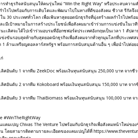
การทำธุรกิจสนับสนุนให้คนรุ่นใหม่ “Win the Right Way” หรือประสบความส
กำไรไปพร้อมกับการเติบโตและพัฒนาไปในทางที่ดีของสังคม ชีวาส รีกัลจึงส
ม่ใน 30 ประเทศทั่วโลก เพื่อเฟ้นหาสุดยอดนักธุรกิจที่มุ่งสร้างผลกำไรไปพร้อ
ะมีเป้าหมายในการสร้างประโยชน์เพื่อสังคมมาเข้าร่วมการแข่งขันในเวท
ู้ชนะเลิศจะได้ไปเข้าร่วมอบรมที่อ๊อกซฟอร์ดประเทศอังกฤษเป็นเวลา 1 สัปด
ข่งขันรอบสุดท้ายกับสุดยอดนักธุรกิจเพื่อสังคมจากทั่วทุกมุมโลกที่ประเทศสห
่า 1 ล้านเหรียญดอลลาร์สหรัฐฯ พร้อมการสนับสนุนด้านอื่น ๆ เพื่อนำไปต่อ
ก่
ลิศอันดับ 1 จากทีม ZeekDoc พร้อมเงินทุนสนับสนุน 250,000 บาท จากชีวา
ลิศอันดับ 2 จากทีม Kokoboard พร้อมเงินทุนสนับสนุน 150,000 บาท จากชี
ลิศอันดับ 3 จากทีม ThaiBiomass พร้อมเงินทุนสนับสนุน 100,000 บาท จาก
re #WinTheRightWay
นแคมเปญ Chivas The Venture ไปพร้อมกับนักธุรกิจเพื่อสังคมหน้าใหม่ของชี
่งยืน โดยสามารติดตามรายละเอียดของแคมเปญได้ที่ https://www.theventur
มเติม กรุณาติดต่อ