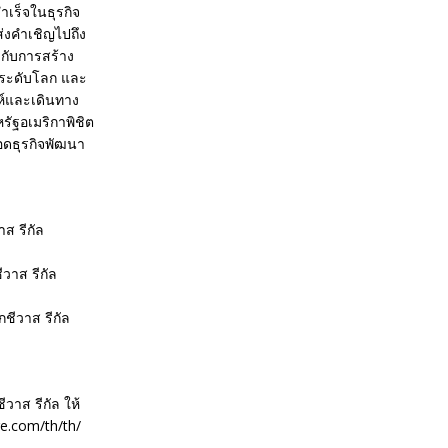
ำเร็จในธุรกิจ
่งคำเชิญไปถึง
มกับการสร้าง
ีระดับโลก และ
าห์และเดินทาง
รัฐอเมริกาพิชิต
ยอดธุรกิจพัฒนา
ส รีกัล
วาส รีกัล
ชีวาส รีกัล
วาส รีกัล ให้
e.com/th/th/