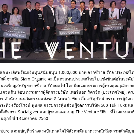
วัลชนะเลิศพร้อมเงินทุนสนับสนุน 1,000,000 บาท จากชีวาส รีกัล ประเทศไ
ักดิ์ จากทีม Siam Organic จะเป็นตัวแทนประเทศไทยไปแข่งขันต่อในระดับโล
้านเหรียญสหรัฐฯจากชีวาส รีกัลต่อไป โดยมีคณะกรรมการผู้ทรงคุณวุฒิจากแข
ร.เควนติน จ็อบ กรรมการผู้จัดการบริษัท เพอร์นอต ริคาร์ด (ประเทศไทย), ดร.พ
การ สำนักงานนวัตกรรมแห่งชาติ (สนช.), พิธา ลิ้มเจริญรัตน์ กรรมการผู้จัดกา
, กระทิง-เรืองโรจน์ พูนผล กรรมการหุ้นส่วนผู้จัดการบริษัท 500 Tuk Tuks แล
่อตั้งกิจการ Socialgiver และผู้ชนะแคมเปญ The Venture ปีที่ 1 ที่โรงแรมแม
วันศุกร์ ที่ 13 มกราคม 2560
nture แคมเปญที่สร้างแรงบันดาลใจให้สังคมหันมาตระหนักถึงความสำคัญข