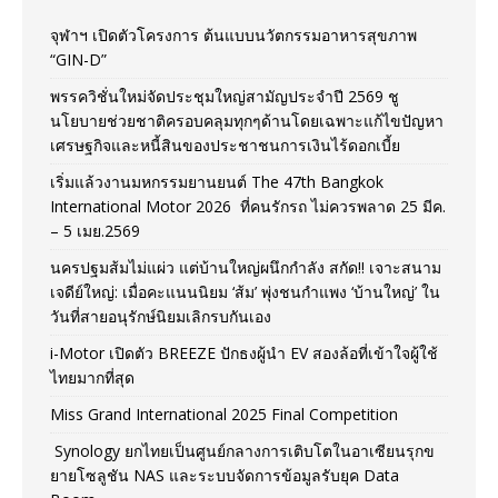
จุฬาฯ เปิดตัวโครงการ ต้นแบบนวัตกรรมอาหารสุขภาพ
“GIN-D”
พรรควิชั่นใหม่จัดประชุมใหญ่สามัญประจำปี 2569 ชู
นโยบายช่วยชาติครอบคลุมทุกๆด้านโดยเฉพาะแก้ไขปัญหา
เศรษฐกิจและหนี้สินของประชาชนการเงินไร้ดอกเบี้ย
เริ่มแล้วงานมหกรรมยานยนต์ The 47th Bangkok
International Motor 2026 ที่คนรักรถ ไม่ควรพลาด 25 มีค.
– 5 เมย.2569
นครปฐมส้มไม่แผ่ว แต่บ้านใหญ่ผนึกกำลัง สกัด!! เจาะสนาม
เจดีย์ใหญ่: เมื่อคะแนนนิยม ‘ส้ม’ พุ่งชนกำแพง ‘บ้านใหญ่’ ใน
วันที่สายอนุรักษ์นิยมเลิกรบกันเอง
i-Motor เปิดตัว BREEZE ปักธงผู้นำ EV สองล้อที่เข้าใจผู้ใช้
ไทยมากที่สุด
Miss Grand International 2025 Final Competition
Synology ยกไทยเป็นศูนย์กลางการเติบโตในอาเซียนรุกข
ยายโซลูชัน NAS และระบบจัดการข้อมูลรับยุค Data