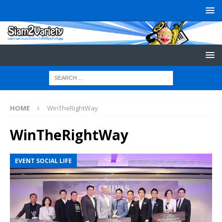
HOME
WinTheRightWay
WinTheRightWay
EVENT SOCIAL LIFE