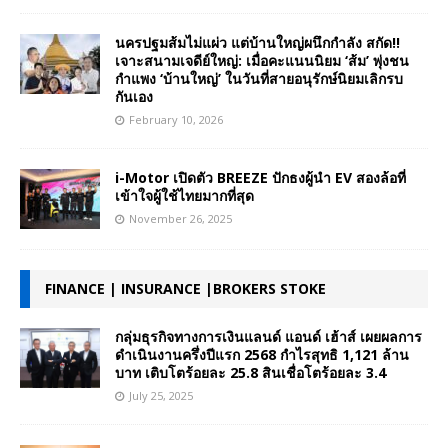
นครปฐมส้มไม่แผ่ว แต่บ้านใหญ่ผนึกกำลัง สกัด!!
เจาะสนามเจดีย์ใหญ่: เมื่อคะแนนนิยม ‘ส้ม’ พุ่งชน
กำแพง ‘บ้านใหญ่’ ในวันที่สายอนุรักษ์นิยมเลิกรบ
กันเอง
February 10, 2026
i-Motor เปิดตัว BREEZE ปักธงผู้นำ EV สองล้อที่
เข้าใจผู้ใช้ไทยมากที่สุด
November 26, 2025
FINANCE | INSURANCE |BROKERS STOKE
กลุ่มธุรกิจทางการเงินแลนด์ แอนด์ เฮ้าส์ เผยผลการ
ดำเนินงานครึ่งปีแรก 2568 กำไรสุทธิ 1,121 ล้าน
บาท เติบโตร้อยละ 25.8 สินเชื่อโตร้อยละ 3.4
July 25, 2025