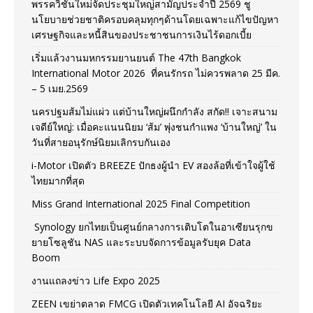
พรรควิชั่นใหม่จัดประชุมใหญ่สามัญประจำปี 2569 ชู
นโยบายช่วยชาติครอบคลุมทุกๆด้านโดยเฉพาะแก้ไขปัญหา
เศรษฐกิจและหนี้สินของประชาชนการเงินไร้ดอกเบี้ย
เริ่มแล้วงานมหกรรมยานยนต์ The 47th Bangkok
International Motor 2026 ที่คนรักรถ ไม่ควรพลาด 25 มีค.
– 5 เมย.2569
นครปฐมส้มไม่แผ่ว แต่บ้านใหญ่ผนึกกำลัง สกัด!! เจาะสนาม
เจดีย์ใหญ่: เมื่อคะแนนนิยม ‘ส้ม’ พุ่งชนกำแพง ‘บ้านใหญ่’ ใน
วันที่สายอนุรักษ์นิยมเลิกรบกันเอง
i-Motor เปิดตัว BREEZE ปักธงผู้นำ EV สองล้อที่เข้าใจผู้ใช้
ไทยมากที่สุด
Miss Grand International 2025 Final Competition
Synology ยกไทยเป็นศูนย์กลางการเติบโตในอาเซียนรุกข
ยายโซลูชัน NAS และระบบจัดการข้อมูลรับยุค Data
Boom
งานแถลงข่าว Life Expo 2025
ZEEN เขย่าตลาด FMCG เปิดตัวเทคโนโลยี AI อัจฉริยะ