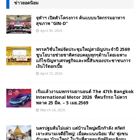
ข่าวยอดนิยม
จุฬาฯ เปิดตัวโครงการ ต้นแบบนวัตกรรมอาหาร
สุขภาพ “GIN-D”
April 30, 2026
พรรควิชั่นใหม่จัดประชุมใหญ่สามัญประจำปี 2569
ชูนโยบายช่วยชาติครอบคลุมทุกๆด้านโดยเฉพาะ
แก้ไขปัญหาเศรษฐกิจและหนี้สินของประชาชนการ
เงินไร้ดอกเบี้ย
April 12, 2026
เริ่มแล้วงานมหกรรมยานยนต์ The 47th Bangkok
International Motor 2026 ที่คนรักรถ ไม่ควร
พลาด 25 มีค. – 5 เมย.2569
March 26, 2026
นครปฐมส้มไม่แผ่ว แต่บ้านใหญ่ผนึกกำลัง สกัด!!
เจาะสนามเจดีย์ใหญ่: เมื่อคะแนนนิยม ‘ส้ม’ พุ่งชน
กำแพง ‘บ้านใหญ่’ ในวันที่สายอนุรักษ์นิยมเลิกรบ