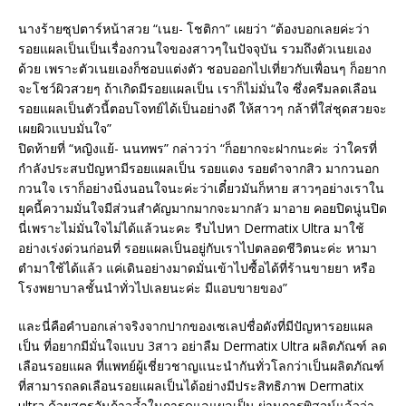
นางร้ายซุปตาร์หน้าสวย “เนย- โชติกา” เผยว่า “ต้องบอกเลยค่ะว่า
รอยแผลเป็นเป็นเรื่องกวนใจของสาวๆในปัจจุบัน รวมถึงตัวเนยเอง
ด้วย เพราะตัวเนยเองก็ชอบแต่งตัว ชอบออกไปเที่ยวกับเพื่อนๆ ก็อยาก
จะโชว์ผิวสวยๆ ถ้าเกิดมีรอยแผลเป็น เราก็ไม่มั่นใจ ซึ่งครีมลดเลือน
รอยแผลเป็นตัวนี้ตอบโจทย์ได้เป็นอย่างดี ให้สาวๆ กล้าที่ใส่ชุดสวยจะ
เผยผิวแบบมั่นใจ”
ปิดท้ายที่ “หญิงแย้- นนทพร” กล่าวว่า “ก็อยากจะฝากนะค่ะ ว่าใครที่
กำลังประสบปัญหามีรอยแผลเป็น รอยแดง รอยดำจากสิว มากวนอก
กวนใจ เราก็อย่างนิ่งนอนใจนะค่ะว่าเดี๋ยวมันก็หาย สาวๆอย่างเราใน
ยุคนี้ความมั่นใจมีส่วนสำคัญมากมากจะมากลัว มาอาย คอยปิดนู่นปิด
นี่เพราะไม่มั่นใจไม่ได้แล้วนะคะ รีบไปหา Dermatix Ultra มาใช้
อย่างเร่งด่วนก่อนที่ รอยแผลเป็นอยู่กับเราไปตลอดชีวิตนะค่ะ หามา
ตำมาใช้ได้แล้ว แค่เดินอย่างมาดมั่นเข้าไปซื้อได้ที่ร้านขายยา หรือ
โรงพยาบาลชั้นนำทั่วไปเลยนะค่ะ มีแอบขายของ”
และนี่คือคำบอกเล่าจริงจากปากของเซเลปชื่อดังที่มีปัญหารอยแผล
เป็น ที่อยากมีมั่นใจแบบ 3สาว อย่าลืม Dermatix Ultra ผลิตภัณฑ์ ลด
เลือนรอยแผล ที่แพทย์ผู้เชี่ยวชาญแนะนำกันทั่วโลกว่าเป็นผลิตภัณฑ์
ที่สามารถลดเลือนรอยแผลเป็นได้อย่างมีประสิทธิภาพ Dermatix
ultra ด้วยสูตรอันก้าวล้ำในการดูแลแผลเป็น ผ่านการพิสูจน์แล้วว่า