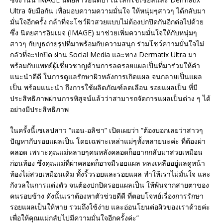
Ultra จับมือกัน เพื่อมอบความความมั่นใจ ให้หนุ่มๆสาวๆ ได้กลับมา
มั่นใจอีกครั้ง กล้าที่จะโชว์ผิวสวยแบบไม่ต้องปกปิดกันอีกต่อไปด้วย
ซึ่ง นิตยสารอิมเมจ (IMAGE) มาช่วยเพิ่มความมั่นใจให้กับหนุ่มๆ
สาวๆ กับบูธถ่ายรูปที่มาพร้อมกับความสนุก ร่วมโชว์ความมั่นใจไม่
กลัวที่จะปกปิด ผ่าน Social Media และทาง Dermatix Ultra มา
พร้อมกับแพทย์ผู้เชี่ยวชาญด้านการลดรอยแผลเป็นที่มาร่วมให้คำ
แนะนำดีดี ในการดูแลรักษาผิวหลังการเกิดแผล จนกลายเป็นแผล
เป็น พร้อมแนะนำ ถึงการใช้ผลิตภัณฑ์ลดเลือน รอยแผลเป็น ที่มี
ประสิทธิภาพผ่านการพิสูจน์แล้วว่าสามารถจัดการแผลเป็นต่าง ๆ ได้
อย่างมีประสิทธิภาพ
ในครั้งนี้เซเลปสาว “แอน-อลิชา” เปิดเผยว่า “ต้องบอกเลยว่าสาวๆ
ปัญหากับรอยแผลเป็น โดยเฉพาะเหล่าแม่ๆทั้งหลายนะค่ะ ที่ต้องผ่า
คลอด เพราะคุณแม่หลายๆคนหลังคลอดก็อยากกลับมาสวยเหมือน
ก่อนท้อง ซึ่งคุณแม่ที่ผ่าคลอดก็อาจมีรอยแผล หลงเหลืออยู่แลดูหน้า
ท้องไม่สวยเหมือนเดิม ทั้งริ้วรอยและรอยแผล ทำให้เราไม่มั่นใจ และ
กังวลในการแต่งตัว จนต้องปกปิดรอยแผลเป็น ให้พ้นจากสายตาของ
คนรอบข้าง ดังนั้นเราต้องหาตัวช่วยดีดี ที่ตอบโจทย์เรื่องการรักษา
รอยแผลเป็นให้หาย รวมถึงใช้ง่าย และอ่อนโยนต่อผิวของเราด้วยค่ะ
เพื่อให้คุณแม่กลับไปมีความมั่นใจอีกครั้งค่ะ”