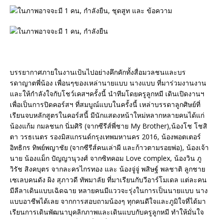
บรรยากาศภายในงานเป้นไปอย่างคึกคักทั้งสื่อมวลชนและบร
รดาญาตพี่น้อง เพื่อนๆของเหล่านายแบบ นางแบบ ที่มาร่วมงานงาน
และให้กำลังใจกับโชว์เคสฯครั้งนี้ นำทีมโดยครูลูกหมี เดินเปิดงานฯ
เพื่อเป็นการปิดคอร์สฯ ที่สมบูณ์แบบในครั้งนี้ เหล่าบรรดาลูกศิษย์ที่
เรียนจบหลักสูตรในคอร์สนี้ มีนักแสดงหน้าใหม่หลากหลายคนได้แก่
น้องแก้ม กมลชนก นิ่มศิริ (จากซีรีส์พี่ชาย My Brother),น้องโช โชสิ
ตา วรธเนตร รองมิสแกรนด์กรุงเทพมหานคร 2016, น้องพอตเตอร์
อิทธิกร ทิพย์พญาชัย (จากซีรีส์คนเล่าผี และก้าวตามรอยพ่อ), น้องเจ้า
นาย น้องแม็ก ปัญญานุวงศ์ จากซิทคอม Love complex, น้องวิน ภู
วิรัช สิงคบุตร จากละครไกรทอง และ น้องจู่จู่ พสิษฐ์ พลชาติ ลูกชาย
เซเลบคนดัง ผิง สุภาวดี ทัพมาลัย ที่มาเรียนกับวีอาร์โมเดล แต่ละคน
มีลีลาเดินแบบเฉิดฉาย หลายคนมีแววจะรุ่งในการเป็นนายแบบ นาง
แบบอาชีพได้เลย จากการสอบถามน้องๆ ทุกคนดีใจและภูมิใจที่ได้มา
เรียนการเดินพัฒนาบุคลิกภาพและเดินแบบกับครูลูกหมี ทำให้มั่นใจ