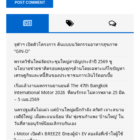
จุฬาฯ เปิดตัวโครงการ ต้นแบบนวัตกรรมอาหารสุขภาพ
“GIN-D”
พรรควิชั่นใหม่จัดประชุมใหญ่สามัญประจำปี 2569 ชู
นโยบายช่วยชาติครอบคลุมทุกๆด้านโดยเฉพาะแก้ไขปัญหา
เศรษฐกิจและหนี้สินของประชาชนการเงินไร้ดอกเบี้ย
เริ่มแล้วงานมหกรรมยานยนต์ The 47th Bangkok
International Motor 2026 ที่คนรักรถ ไม่ควรพลาด 25 มีค.
– 5 เมย.2569
นครปฐมส้มไม่แผ่ว แต่บ้านใหญ่ผนึกกำลัง สกัด!! เจาะสนาม
เจดีย์ใหญ่: เมื่อคะแนนนิยม ‘ส้ม’ พุ่งชนกำแพง ‘บ้านใหญ่’ ใน
วันที่สายอนุรักษ์นิยมเลิกรบกันเอง
i-Motor เปิดตัว BREEZE ปักธงผู้นำ EV สองล้อที่เข้าใจผู้ใช้