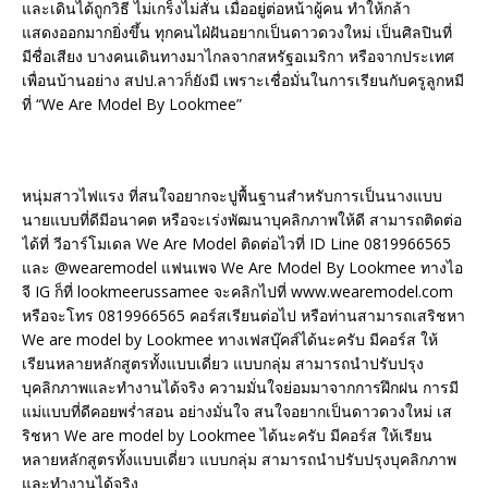
และเดินได้ถูกวิธี ไม่เกร็งไม่สั่น เมื่ออยู่ต่อหน้าผู้คน ทำให้กล้า
แสดงออกมากยิ่งขึ้น ทุกคนไฝ่ฝันอยากเป็นดาวดวงใหม่ เป็นศิลปินที่
มีชื่อเสียง บางคนเดินทางมาไกลจากสหรัฐอเมริกา หรือจากประเทศ
เพื่อนบ้านอย่าง สปป.ลาวก็ยังมี เพราะเชื่อมั่นในการเรียนกับครูลูกหมี
ที่ “We Are Model By Lookmee”
หนุ่มสาวไฟแรง ที่สนใจอยากจะปูพื้นฐานสำหรับการเป็นนางแบบ
นายแบบที่ดีมีอนาคต หรือจะเร่งพัฒนาบุคลิกภาพให้ดี สามารถติดต่อ
ได้ที่ วีอาร์โมเดล We Are Model ติดต่อไวที่ ID Line 0819966565
และ @wearemodel แฟนเพจ We Are Model By Lookmee ทางไอ
จี IG ก็ที่ lookmeerussamee จะคลิกไปที่ www.wearemodel.com
หรือจะโทร 0819966565 คอร์สเรียนต่อไป หรือท่านสามารถเสริชหา
We are model by Lookmee ทางเฟสบุ๊คส์ได้นะครับ มีคอร์ส ให้
เรียนหลายหลักสูตรทั้งแบบเดี่ยว แบบกลุ่ม สามารถนำปรับปรุง
บุคลิกภาพและทำงานได้จริง ความมั่นใจย่อมมาจากการฝึกฝน การมี
แม่แบบที่ดีคอยพร่ำสอน อย่างมั่นใจ สนใจอยากเป็นดาวดวงใหม่ เส
ริชหา We are model by Lookmee ได้นะครับ มีคอร์ส ให้เรียน
หลายหลักสูตรทั้งแบบเดี่ยว แบบกลุ่ม สามารถนำปรับปรุงบุคลิกภาพ
และทำงานได้จริง