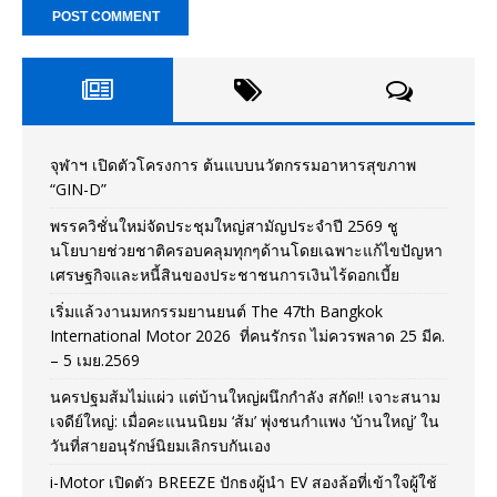
จุฬาฯ เปิดตัวโครงการ ต้นแบบนวัตกรรมอาหารสุขภาพ
“GIN-D”
พรรควิชั่นใหม่จัดประชุมใหญ่สามัญประจำปี 2569 ชู
นโยบายช่วยชาติครอบคลุมทุกๆด้านโดยเฉพาะแก้ไขปัญหา
เศรษฐกิจและหนี้สินของประชาชนการเงินไร้ดอกเบี้ย
เริ่มแล้วงานมหกรรมยานยนต์ The 47th Bangkok
International Motor 2026 ที่คนรักรถ ไม่ควรพลาด 25 มีค.
– 5 เมย.2569
นครปฐมส้มไม่แผ่ว แต่บ้านใหญ่ผนึกกำลัง สกัด!! เจาะสนาม
เจดีย์ใหญ่: เมื่อคะแนนนิยม ‘ส้ม’ พุ่งชนกำแพง ‘บ้านใหญ่’ ใน
วันที่สายอนุรักษ์นิยมเลิกรบกันเอง
i-Motor เปิดตัว BREEZE ปักธงผู้นำ EV สองล้อที่เข้าใจผู้ใช้