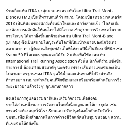
ร่วมเก็บแต้ม ITRA มุ่งสู่สนามเทรลระดับโลก Ultra Trail Mont-
Blanc (UTMB)เป็นที่ทราบกันดีว่า สนาม โคลัมเบีย เทรล มาสเตอร์ส
2018 เป็นที่นิยมของนักวิ่งทั้งหน้าใหม่และนักวิ่งสายแข็ง “โคลัมเบีย
เองต้องการผลักดันให้คนไทยได้มีโอกาสเข้าสู่รายการวิ่งเทรลในราย
การใหญ่ๆ ได้มากยิ่งขึ้นยกตัวอย่างเช่น Ultra Trail Mont-Blanc
(UTMB) ซึ่งเป็นสนามใหญ่ระดับโลกที่เป็นเป้าหมายของนักวิ่งเทร
ลมากมาย ทางผู้จัดงานจึงทุ่มพลังเต็มที่ให้งานปีนี้เป็นปีแรกที่ฟินิชเชอ
ร์ระยะ 50 กิโลเมตร ทุกคนจะได้รับ 2 แต้มเพื่อใช้สะสม กับ
International Trail Running Association ดังนั้น นักวิ่งที่ร่วมแข็งขัน
รายการนี้ ต้องเตรียมตัวมาดีๆ นะครับ เพราะเส้นทางแข่งขันจะเป็น
ไปตามมาตรฐานของ ITRA จุดให้น้ำและเส้นทางที่ใช้วิ่งผ่านจึง
ท้าทายมาก เหมาะสำหรับคนที่ฝึกซ้อมและเตรียมพร้อมสำหรับการวิ่ง
ระยะยาวมาแล้วจริงๆ” คุณกฤษดากล่าว
ส่งเสริมการดูแลธรรมชาติและเสริมกิจกรรมเพื่อสังคม
รายได้ส่วนหนึ่งของการจัดงานในครั้งนี้จะถูกมอบให้การกุศล เช่น
การสร้างห้องสมุดให้โรงเรียนและปรับปรุงห้องน้ำสำหรับวัดใน
ชุมชน เพื่อเพิ่มศักยภาพในการดำรงชีวิตแก่คนในชุมชนรอบๆ สถาน
ที่แข่งขันให้ดียิ่งขึ้น