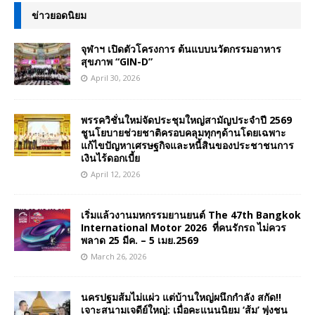
ข่าวยอดนิยม
จุฬาฯ เปิดตัวโครงการ ต้นแบบนวัตกรรมอาหาร
สุขภาพ “GIN-D”
April 30, 2026
พรรควิชั่นใหม่จัดประชุมใหญ่สามัญประจำปี 2569
ชูนโยบายช่วยชาติครอบคลุมทุกๆด้านโดยเฉพาะ
แก้ไขปัญหาเศรษฐกิจและหนี้สินของประชาชนการ
เงินไร้ดอกเบี้ย
April 12, 2026
เริ่มแล้วงานมหกรรมยานยนต์ The 47th Bangkok
International Motor 2026 ที่คนรักรถ ไม่ควร
พลาด 25 มีค. – 5 เมย.2569
March 26, 2026
นครปฐมส้มไม่แผ่ว แต่บ้านใหญ่ผนึกกำลัง สกัด!!
เจาะสนามเจดีย์ใหญ่: เมื่อคะแนนนิยม ‘ส้ม’ พุ่งชน