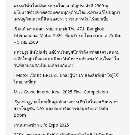
พรรควิชั่นใหม่จัดประชุมใหญ่สามัญประจำปี 2569 ชู
นโยบายช่วยชาติครอบคลุมทุกๆด้านโดยเฉพาะแก้ไขปัญหา
เศรษฐกิจและหนี้สินของประชาชนการเงินไร้ดอกเบี้ย
เริ่มแล้วงานมหกรรมยานยนต์ The 47th Bangkok
International Motor 2026 ที่คนรักรถ ไม่ควรพลาด 25 มีค.
– 5 เมย.2569
นครปฐมส้มไม่แผ่ว แต่บ้านใหญ่ผนึกกำลัง สกัด!! เจาะสนาม
เจดีย์ใหญ่: เมื่อคะแนนนิยม ‘ส้ม’ พุ่งชนกำแพง ‘บ้านใหญ่’ ใน
วันที่สายอนุรักษ์นิยมเลิกรบกันเอง
i-Motor เปิดตัว BREEZE ปักธงผู้นำ EV สองล้อที่เข้าใจผู้ใช้
ไทยมากที่สุด
Miss Grand International 2025 Final Competition
Synology ยกไทยเป็นศูนย์กลางการเติบโตในอาเซียนรุกข
ยายโซลูชัน NAS และระบบจัดการข้อมูลรับยุค Data
Boom
งานแถลงข่าว Life Expo 2025
ZEEN เขย่าตลาด FMCG เปิดตัวเทคโนโลยี AI อัจฉริยะ