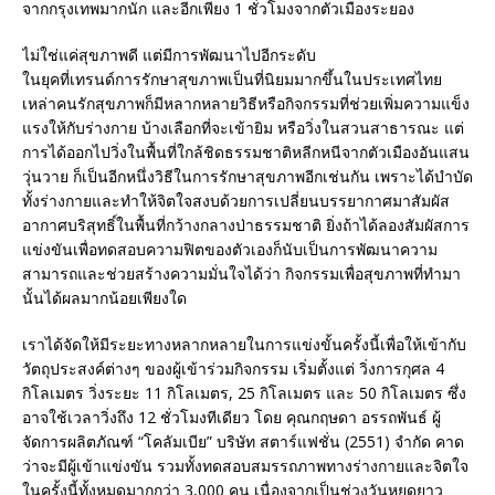
จากกรุงเทพมากนัก และอีกเพียง 1 ชั่วโมงจากตัวเมืองระยอง
ไม่ใช่แค่สุขภาพดี แต่มีการพัฒนาไปอีกระดับ
ในยุคที่เทรนด์การรักษาสุขภาพเป็นที่นิยมมากขึ้นในประเทศไทย
เหล่าคนรักสุขภาพก็มีหลากหลายวิธีหรือกิจกรรมที่ช่วยเพิ่มความแข็ง
แรงให้กับร่างกาย บ้างเลือกที่จะเข้ายิม หรือวิ่งในสวนสาธารณะ แต่
การได้ออกไปวิ่งในพื้นที่ใกล้ชิดธรรมชาติหลีกหนีจากตัวเมืองอันแสน
วุ่นวาย ก็เป็นอีกหนึ่งวิธีในการรักษาสุขภาพอีกเช่นกัน เพราะได้บำบัด
ทั้งร่างกายและทำให้จิตใจสงบด้วยการเปลี่ยนบรรยากาศมาสัมผัส
อากาศบริสุทธิ์ในพื้นที่กว้างกลางป่าธรรมชาติ ยิ่งถ้าได้ลองสัมผัสการ
แข่งขันเพื่อทดสอบความฟิตของตัวเองก็นับเป็นการพัฒนาความ
สามารถและช่วยสร้างความมั่นใจได้ว่า กิจกรรมเพื่อสุขภาพที่ทำมา
นั้นได้ผลมากน้อยเพียงใด
เราได้จัดให้มีระยะทางหลากหลายในการแข่งขั้นครั้งนี้เพื่อให้เข้ากับ
วัตถุประสงค์ต่างๆ ของผู้เข้าร่วมกิจกรรม เริ่มตั้งแต่ วิ่งการกุศล 4
กิโลเมตร วิ่งระยะ 11 กิโลเมตร, 25 กิโลเมตร และ 50 กิโลเมตร ซึ่ง
อาจใช้เวลาวิ่งถึง 12 ชั่วโมงทีเดียว โดย คุณกฤษดา อรรถพันธ์ ผู้
จัดการผลิตภัณฑ์ “โคลัมเบีย” บริษัท สตาร์แฟชั่น (2551) จำกัด คาด
ว่าจะมีผู้เข้าแข่งขัน รวมทั้งทดสอบสมรรถภาพทางร่างกายและจิตใจ
ในครั้งนี้ทั้งหมดมากกว่า 3,000 คน เนื่องจากเป็นช่วงวันหยุดยาว